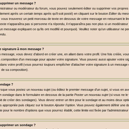
supprimer un message ?
inistrateur ou modérateur du forum, vous pouvez seulement éditer ou supprimer vos propr
lement après un certain temps après qu'il soit posté) en cliquant sur le bouton
Editer
du mess
vous trouverez un petit morceau de texte en dessous de votre message en retournant le lire,
 texte n'apparaîtra pas si personne n'a répondu, il n'apparaîtra pas non plus si un modérateur 
un message expliquant ce qu'ils ont modifié et pourquoi). Veuillez noter qu'un utilisateur ne
ondu.
e signature à mon message ?
n message, vous devez d'abord en créer une, en allant dans votre profil. Une fois créée, vo
a composition d'un message pour ajouter votre signature. Vous pouvez aussi ajouter votre 
dans votre profil (vous pourrez toujours empêcher d'attacher votre signature à un message e
s de sa composition).
ondage ?
orsque vous postez un nouveau sujet (ou éditez le premier message d'un sujet, si vous en ave
un sondage
dans le formulaire en dessous de la partie
Poster un nouveau sujet
(si vous ne le
it de créer des sondages). Vous devez entrer un titre pour le sondage et au moins deux optio
 appropriée puis cliquez sur le bouton
Ajouter l'option
. Vous pouvez également définir une dat
mite pour le nombre d'options que vous pourrez établir, cette limite est fixée par l'administrateu
supprimer un sondage ?