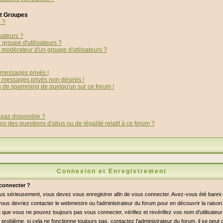
et Groupes
s ?
sateurs ?
groupe d'utilisateurs ?
modérateur d'un groupe d'utilisateurs ?
messages privés !
s messages privés non-désirés !
ou de spamming de quelqu'un sur ce forum !
 pas disponible ?
os des questions d'abus ou de légalité relatif à ce forum ?
Connexion et Enregistrement
connecter ?
lus sérieusement, vous devez vous enregistrer afin de vous connecter. Avez-vous été bann
i, vous devriez contacter le webmestre ou l'administrateur du forum pour en découvrir la raiso
 que vous ne pouvez toujours pas vous connecter, vérifiez et revérifiez vos nom d'utilisateu
 problème, si cela ne fonctionne toujours pas, contactez l'administrateur du forum, il se peut q