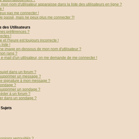
té automatiquement ?
mon nom d'utilisateur apparaisse dans la liste des utilisateurs en ligne ?
e !
peux pas me connecter !
 le passé, mais ne peux plus me connecter ?!
 des Utilisateurs
es préférences ?
ectes !
 et l'heure est toujours incorrecte !
liste !
ne image en-dessous de mon nom d'utilisateur ?
mon rang ?
en e-mail d'un utilisateur, on me demande de me connecter !
sujet dans un forum ?
 supprimer un message ?
ne signature à mon message ?
sondage ?
 supprimer un sondage ?
céder à un forum ?
ter dans un sondage ?
 Sujets
ussions verrouillés ?