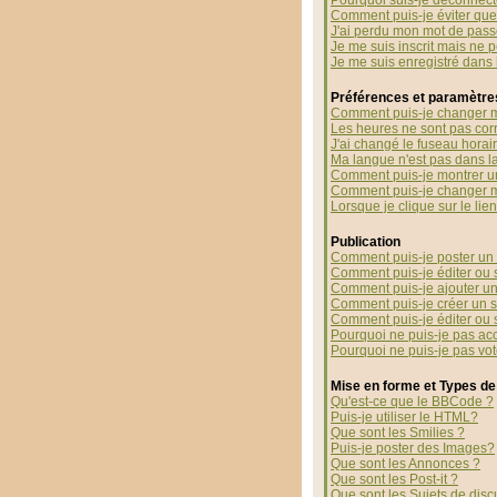
Pourquoi suis-je déconnec
Comment puis-je éviter que 
J'ai perdu mon mot de pass
Je me suis inscrit mais ne 
Je me suis enregistré dans
Préférences et paramètres
Comment puis-je changer m
Les heures ne sont pas corr
J'ai changé le fuseau horaire
Ma langue n'est pas dans la 
Comment puis-je montrer u
Comment puis-je changer 
Lorsque je clique sur le li
Publication
Comment puis-je poster un 
Comment puis-je éditer ou
Comment puis-je ajouter u
Comment puis-je créer un 
Comment puis-je éditer ou
Pourquoi ne puis-je pas ac
Pourquoi ne puis-je pas vo
Mise en forme et Types de
Qu'est-ce que le BBCode ?
Puis-je utiliser le HTML?
Que sont les Smilies ?
Puis-je poster des Images?
Que sont les Annonces ?
Que sont les Post-it ?
Que sont les Sujets de disc