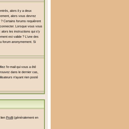
trés, alors il y a deux
rement, alors vous devrez
é ? Certains forums requièrent
s connecter. Lorsque vous vous
alors les instructions qui s'y
rement est valide ? L'une des
er du forum anonymement. Si
iez l'e-mail qui vous a été
rouvez dans le dernier cas,
lisateurs n'ayant rien posté
 lien
Profil
(généralement en