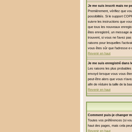
Je me suis inscrit mais ne 
Premièrement, vérifiez que vous
possibilités. Si le support COP
suivre les instructions que vou
que tous les nouveaux enregist
êtes enregistré, un message aur
trouvent, si vous ne l'avez pas
raisons pour lesquelles l'activ
vous êtes sûr que l'adresse e-
Revenir en haut
Je me suis enregistré dans 
Les raisons les plus probables 
envoyé lorsque vous vous êtes 
peut-être alors que vous n'avez
afin de réduire la taille de l
Revenir en haut
Comment puis-je changer m
Toutes vos préférences (si vou
haut des pages, mais cela peut
Revenir en haut