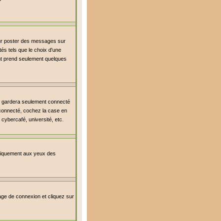
our poster des messages sur
és tels que le choix d'une
ment prend seulement quelques
s gardera seulement connecté
r connecté, cochez la case en
cybercafé, université, etc.
uniquement aux yeux des
 page de connexion et cliquez sur