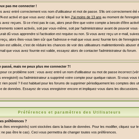
peux pas me connecter !
 avez entré correctement vos nom d'utilisateur et mot de passe. S'ils ont correctement été en
PA est activé et que vous avez cliqué sur le lien
J'ai moins de 13 ans
au moment de l'enregist
s avez reçues. Si ce n'est pas le cas, alors peut-être que votre compte a besoin d'être activ
rements soient activés, soit par vous-même, soit par l'administrateur avant de pouvoir vou
ait dû vous apprendre si l'activation est requise ou non. Si vous avez reçu un e-mail, suivez 
 reçu, alors êtes-vous bien sûr que l'adresse e-mail que vous avez fournie lors de l'enregist
ation est utilisée, c'est de réduire les chances de voir des utilisateurs malintentionnés abus
mail que vous avez fournie est valide, essayez alors de contacter l'administrateur du forum.
le passé, mais ne peux plus me connecter ?!
pour ce problème sont : vous avez entré un nom d'utilisateur ou mot de passe incorrect (vérif
enregistré) ou l'administrateur a supprimé votre compte pour quelque raison. Si vous vous t
 rien posté ? Il est habituel pour les forums de supprimer périodiquement les comptes des uti
a base de données. Essayez de vous enregistrer encore et impliquez-vous dans les discussions.
Préférences et paramètres des Utilisateurs
es préférences ?
s êtes enregistrés) sont stockées dans la base de données. Pour les modifier, cliquez sur le
 ne pas être le cas). Ceci vous permettra de changer toutes vos préférences.