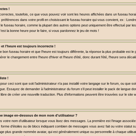
ctes !
rrectes, toutefois, ce que vous pouvez voir sont les heures affichées dans un fuseau horaire 
préférences dans votre profil en choisissant le fuseau horaire qui vous convient, ex : Londr
 le fuseau horaire, comme la plupart des autres options peut uniquement être effectué par les 
c'est la bonne heure pour le faire, si vous pardonnez le jeu de mots !
 et l'heure est toujours incorrecte !
le bon fuseau horaire et que l'heure est toujours différente, la réponse la plus probable est le 
rer le changement entre l'heure d'hiver et l'heure d'été, donc durant l'été, l'heure sera déca
iste !
pour ceci sont que soit l'administrateur n'a pas installé votre langage sur le forum, ou que so
gue. Essayez de demander à l'administrateur du forum s'il peut installer le pack de langue don
libre de créer une nouvelle traduction. Plus d'informations peuvent être trouvées sur le site
e image en-dessous de mon nom d'utilisateur ?
us votre nom d'utilisateur lorsque vous lisez des messages. La première est l'image associée
a forme d'étoiles ou de blocs indiquant combien de messages vous avez fait ou votre statut 
age plus grande nommée avatar, qui est généralement unique ou personnelle à chaque utilisate