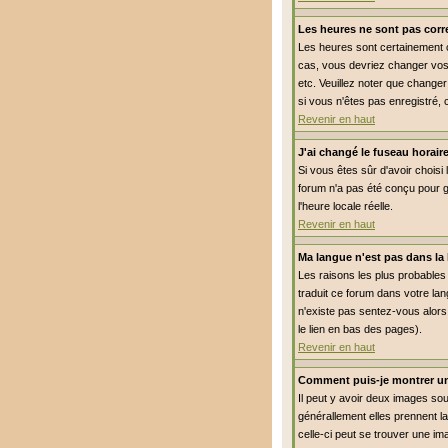
Les heures ne sont pas corre
Les heures sont certainement co
cas, vous devriez changer vos 
etc. Veuillez noter que changer
si vous n'êtes pas enregistré, 
Revenir en haut
J'ai changé le fuseau horaire
Si vous êtes sûr d'avoir choisi 
forum n'a pas été conçu pour gé
l'heure locale réelle.
Revenir en haut
Ma langue n'est pas dans la l
Les raisons les plus probables 
traduit ce forum dans votre lan
n'existe pas sentez-vous alors 
le lien en bas des pages).
Revenir en haut
Comment puis-je montrer un
Il peut y avoir deux images so
générallement elles prennent l
celle-ci peut se trouver une im