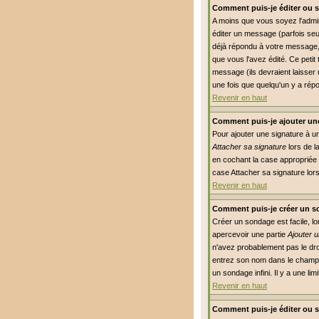
Comment puis-je éditer ou 
A moins que vous soyez l'adm
éditer un message (parfois seu
déjà répondu à votre message, 
que vous l'avez édité. Ce petit
message (ils devraient laisser 
une fois que quelqu'un y a rép
Revenir en haut
Comment puis-je ajouter un
Pour ajouter une signature à u
Attacher sa signature
lors de l
en cochant la case appropriée 
case Attacher sa signature lor
Revenir en haut
Comment puis-je créer un s
Créer un sondage est facile, l
apercevoir une partie
Ajouter 
n'avez probablement pas le dro
entrez son nom dans le champs
un sondage infini. Il y a une li
Revenir en haut
Comment puis-je éditer ou 