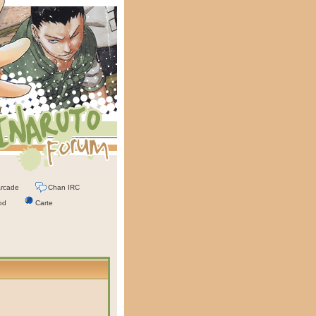
rcade
Chan IRC
od
Carte