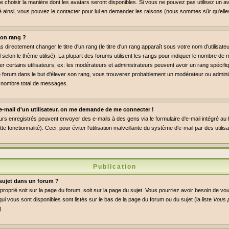
de choisir la manière dont les avatars seront disponibles. Si vous ne pouvez pas utilisez un av
dé ainsi, vous pouvez le contacter pour lui en demander les raisons (nous sommes sûr qu'elle
on rang ?
directement changer le titre d'un rang (le titre d'un rang apparaît sous votre nom d'utilisate
l selon le thème utilisé). La plupart des forums utilisent les rangs pour indiquer le nombre 
er certains utilisateurs, ex: les modérateurs et administrateurs peuvent avoir un rang spécifiq
le forum dans le but d'élever son rang, vous trouverez probablement un modérateur ou admini
 nombre total de messages.
n e-mail d'un utilisateur, on me demande de me connecter !
eurs enregistrés peuvent envoyer des e-mails à des gens via le formulaire d'e-mail intégré au
ette fonctionnalité). Ceci, pour éviter l'utilisation malveillante du système d'e-mail par des util
Publication
sujet dans un forum ?
pproprié soit sur la page du forum, soit sur la page du sujet. Vous pourriez avoir besoin de vo
ui vous sont disponibles sont listés sur le bas de la page du forum ou du sujet (la liste
Vous 
)