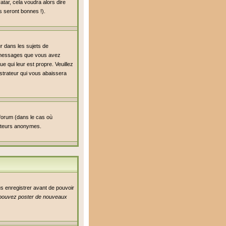
atar, cela voudra alors dire
s seront bonnes !).
ur dans les sujets de
de messages que vous avez
ue qui leur est propre. Veuillez
strateur qui vous abaissera
 forum (dans le cas où
isateurs anonymes.
us enregistrer avant de pouvoir
pouvez poster de nouveaux