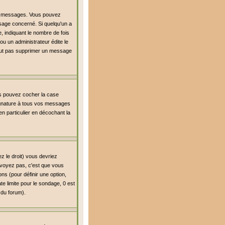
es messages. Vous pouvez
age concerné. Si quelqu'un a
 indiquant le nombre de fois
ou un administrateur édite le
 peut pas supprimer un message
us pouvez cocher la case
signature à tous vos messages
n particulier en décochant la
z le droit) vous devriez
 voyez pas, c'est que vous
ns (pour définir une option,
e limite pour le sondage, 0 est
r du forum).