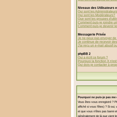
Niveaux des Utilisateurs 
Qui sont les Administrateur
Qui sont les Modérateurs?
Que sont les groupes d'utili
Comment puis-je joindre un 
Comment puis-je devenir le 
Messagerie Privée
Je ne peux pas envoyer de 
Je continue de recevoir de
J'ai reçu un e-mail abusif 
phpBB 2
Qui a écrit ce forum ?
Pourquoi la fonction X n'est
Qui dois-je contacter à prop
Pourquoi ne puis-je pas me 
Vous êtes-vous enregistré ? P
affiché si vous l'êtes) ? Si ou
et que vous n'êtes pas banni et
généralement de là que vient le