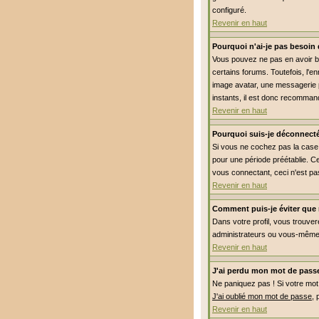
configuré.
Revenir en haut
Pourquoi n'ai-je pas besoin 
Vous pouvez ne pas en avoir be
certains forums. Toutefois, l'e
image avatar, une messagerie pr
instants, il est donc recommand
Revenir en haut
Pourquoi suis-je déconnect
Si vous ne cochez pas la cas
pour une période préétablie. Ce
vous connectant, ceci n'est pa
Revenir en haut
Comment puis-je éviter que m
Dans votre profil, vous trouve
administrateurs ou vous-même.
Revenir en haut
J'ai perdu mon mot de passe
Ne paniquez pas ! Si votre mot d
J'ai oublié mon mot de passe
, 
Revenir en haut