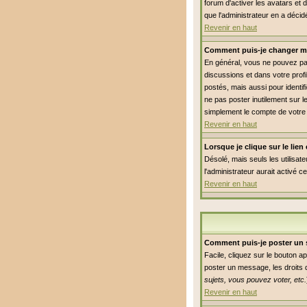
forum d'activer les avatars et 
que l'administrateur en a déci
Revenir en haut
Comment puis-je changer m
En général, vous ne pouvez pas 
discussions et dans votre profi
postés, mais aussi pour identifi
ne pas poster inutilement sur 
simplement le compte de votre
Revenir en haut
Lorsque je clique sur le lie
Désolé, mais seuls les utilisat
l'administrateur aurait activé c
Revenir en haut
Comment puis-je poster un 
Facile, cliquez sur le bouton a
poster un message, les droits q
sujets, vous pouvez voter, etc.
Revenir en haut