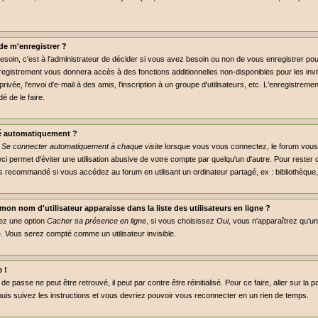
de m'enregistrer ?
soin, c'est à l'administrateur de décider si vous avez besoin ou non de vous enregistrer p
nregistrement vous donnera accès à des fonctions additionnelles non-disponibles pour les invit
ivée, l'envoi d'e-mail à des amis, l'inscription à un groupe d'utilisateurs, etc. L'enregistre
é de le faire.
é automatiquement ?
e
Se connecter automatiquement à chaque visite
lorsque vous vous connectez, le forum vou
ci permet d'éviter une utilisation abusive de votre compte par quelqu'un d'autre. Pour reste
s recommandé si vous accédez au forum en utilisant un ordinateur partagé, ex : bibliothèque, 
on nom d'utilisateur apparaisse dans la liste des utilisateurs en ligne ?
rez une option
Cacher sa présence en ligne
, si vous choisissez
Oui
, vous n'apparaîtrez qu'
 Vous serez compté comme un utilisateur invisible.
 !
e passe ne peut être retrouvé, il peut par contre être réinitialisé. Pour ce faire, aller sur la
puis suivez les instructions et vous devriez pouvoir vous reconnecter en un rien de temps.