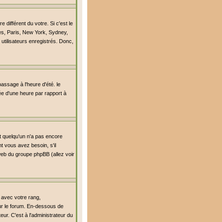
différent du votre. Si c'est le
es, Paris, New York, Sydney,
utilisateurs enregistrés. Donc,
passage à l'heure d'été. le
lée d'une heure par rapport à
it quelqu'un n'a pas encore
t vous avez besoin, s'il
 web du groupe phpBB (allez voir
 avec votre rang,
sur le forum. En-dessous de
ur. C'est à l'administrateur du