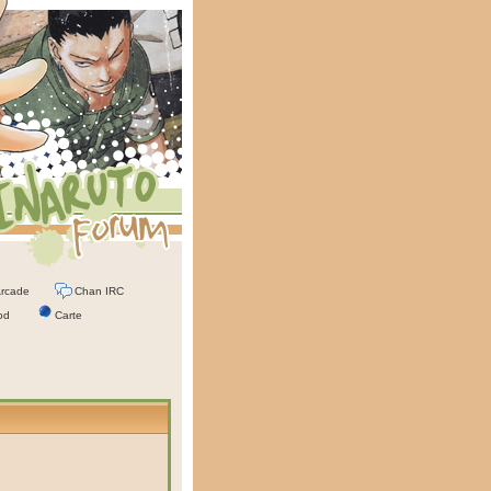
rcade
Chan IRC
od
Carte