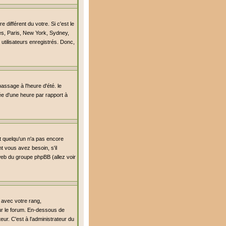
différent du votre. Si c'est le
es, Paris, New York, Sydney,
utilisateurs enregistrés. Donc,
passage à l'heure d'été. le
lée d'une heure par rapport à
it quelqu'un n'a pas encore
t vous avez besoin, s'il
 web du groupe phpBB (allez voir
 avec votre rang,
sur le forum. En-dessous de
ur. C'est à l'administrateur du