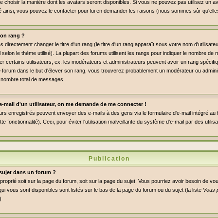
de choisir la manière dont les avatars seront disponibles. Si vous ne pouvez pas utilisez un av
dé ainsi, vous pouvez le contacter pour lui en demander les raisons (nous sommes sûr qu'elle
on rang ?
directement changer le titre d'un rang (le titre d'un rang apparaît sous votre nom d'utilisate
l selon le thème utilisé). La plupart des forums utilisent les rangs pour indiquer le nombre 
er certains utilisateurs, ex: les modérateurs et administrateurs peuvent avoir un rang spécifiq
le forum dans le but d'élever son rang, vous trouverez probablement un modérateur ou admini
 nombre total de messages.
n e-mail d'un utilisateur, on me demande de me connecter !
eurs enregistrés peuvent envoyer des e-mails à des gens via le formulaire d'e-mail intégré au
ette fonctionnalité). Ceci, pour éviter l'utilisation malveillante du système d'e-mail par des util
Publication
sujet dans un forum ?
pproprié soit sur la page du forum, soit sur la page du sujet. Vous pourriez avoir besoin de vo
ui vous sont disponibles sont listés sur le bas de la page du forum ou du sujet (la liste
Vous 
)