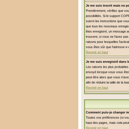
Je me suis inscrit mais ne 
Premièrement, vérifiez que vous
possibilités. Si le support COP
suivre les instructions que vou
que tous les nouveaux enregist
êtes enregistré, un message aur
trouvent, si vous ne l'avez pas
raisons pour lesquelles l'activ
vous êtes sûr que l'adresse e-
Revenir en haut
Je me suis enregistré dans 
Les raisons les plus probables 
envoyé lorsque vous vous êtes 
peut-être alors que vous n'avez
afin de réduire la taille de l
Revenir en haut
Comment puis-je changer m
Toutes vos préférences (si vou
haut des pages, mais cela peut
Revenir en haut