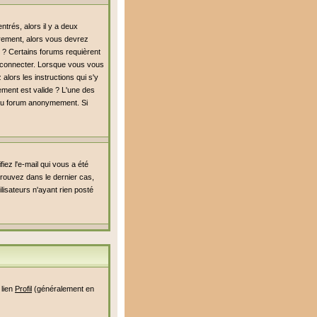
trés, alors il y a deux
rement, alors vous devrez
é ? Certains forums requièrent
s connecter. Lorsque vous vous
alors les instructions qui s'y
rement est valide ? L'une des
er du forum anonymement. Si
iez l'e-mail qui vous a été
rouvez dans le dernier cas,
lisateurs n'ayant rien posté
 lien
Profil
(généralement en