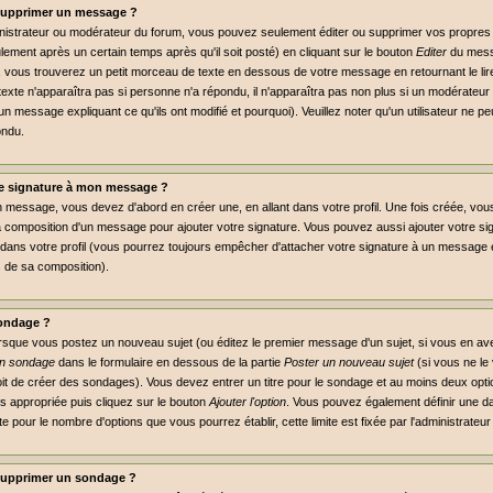
supprimer un message ?
inistrateur ou modérateur du forum, vous pouvez seulement éditer ou supprimer vos propr
lement après un certain temps après qu'il soit posté) en cliquant sur le bouton
Editer
du mess
vous trouverez un petit morceau de texte en dessous de votre message en retournant le lire,
 texte n'apparaîtra pas si personne n'a répondu, il n'apparaîtra pas non plus si un modérateur 
un message expliquant ce qu'ils ont modifié et pourquoi). Veuillez noter qu'un utilisateur ne
ondu.
e signature à mon message ?
n message, vous devez d'abord en créer une, en allant dans votre profil. Une fois créée, vo
a composition d'un message pour ajouter votre signature. Vous pouvez aussi ajouter votre 
dans votre profil (vous pourrez toujours empêcher d'attacher votre signature à un message e
s de sa composition).
ondage ?
orsque vous postez un nouveau sujet (ou éditez le premier message d'un sujet, si vous en ave
un sondage
dans le formulaire en dessous de la partie
Poster un nouveau sujet
(si vous ne le
it de créer des sondages). Vous devez entrer un titre pour le sondage et au moins deux optio
 appropriée puis cliquez sur le bouton
Ajouter l'option
. Vous pouvez également définir une dat
mite pour le nombre d'options que vous pourrez établir, cette limite est fixée par l'administrateu
supprimer un sondage ?