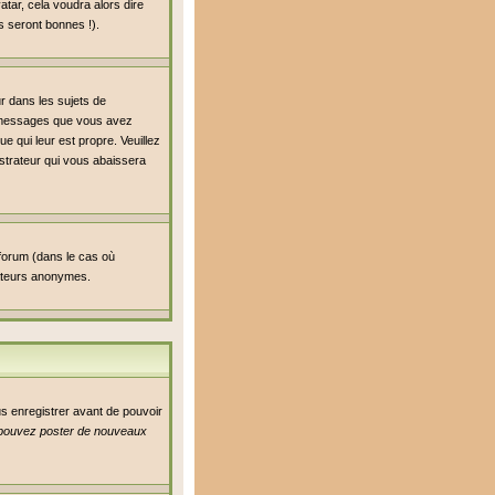
atar, cela voudra alors dire
s seront bonnes !).
ur dans les sujets de
de messages que vous avez
ue qui leur est propre. Veuillez
strateur qui vous abaissera
 forum (dans le cas où
isateurs anonymes.
us enregistrer avant de pouvoir
pouvez poster de nouveaux