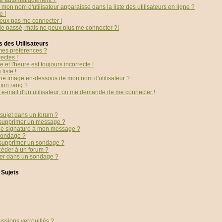
té automatiquement ?
mon nom d'utilisateur apparaisse dans la liste des utilisateurs en ligne ?
e !
peux pas me connecter !
 le passé, mais ne peux plus me connecter ?!
 des Utilisateurs
es préférences ?
ectes !
 et l'heure est toujours incorrecte !
liste !
ne image en-dessous de mon nom d'utilisateur ?
mon rang ?
en e-mail d'un utilisateur, on me demande de me connecter !
sujet dans un forum ?
 supprimer un message ?
ne signature à mon message ?
sondage ?
 supprimer un sondage ?
céder à un forum ?
ter dans un sondage ?
 Sujets
ussions verrouillés ?