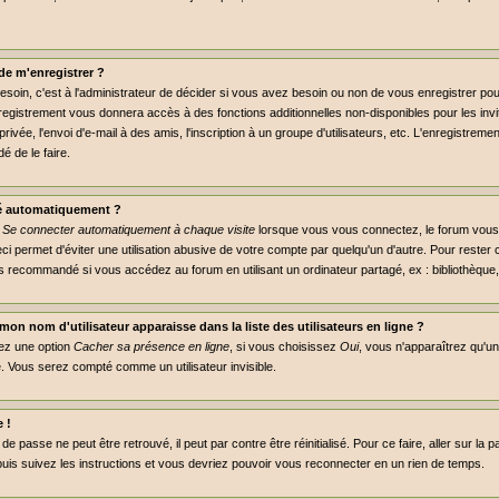
de m'enregistrer ?
soin, c'est à l'administrateur de décider si vous avez besoin ou non de vous enregistrer p
nregistrement vous donnera accès à des fonctions additionnelles non-disponibles pour les invit
ivée, l'envoi d'e-mail à des amis, l'inscription à un groupe d'utilisateurs, etc. L'enregistre
é de le faire.
é automatiquement ?
e
Se connecter automatiquement à chaque visite
lorsque vous vous connectez, le forum vou
ci permet d'éviter une utilisation abusive de votre compte par quelqu'un d'autre. Pour reste
s recommandé si vous accédez au forum en utilisant un ordinateur partagé, ex : bibliothèque, 
on nom d'utilisateur apparaisse dans la liste des utilisateurs en ligne ?
rez une option
Cacher sa présence en ligne
, si vous choisissez
Oui
, vous n'apparaîtrez qu'
 Vous serez compté comme un utilisateur invisible.
 !
e passe ne peut être retrouvé, il peut par contre être réinitialisé. Pour ce faire, aller sur la
puis suivez les instructions et vous devriez pouvoir vous reconnecter en un rien de temps.