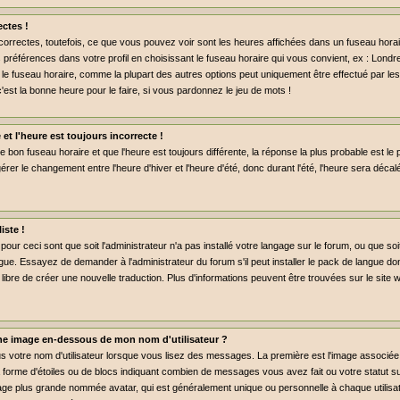
ctes !
rrectes, toutefois, ce que vous pouvez voir sont les heures affichées dans un fuseau horaire 
préférences dans votre profil en choisissant le fuseau horaire qui vous convient, ex : Londr
 le fuseau horaire, comme la plupart des autres options peut uniquement être effectué par les 
c'est la bonne heure pour le faire, si vous pardonnez le jeu de mots !
 et l'heure est toujours incorrecte !
le bon fuseau horaire et que l'heure est toujours différente, la réponse la plus probable est le 
rer le changement entre l'heure d'hiver et l'heure d'été, donc durant l'été, l'heure sera déca
iste !
pour ceci sont que soit l'administrateur n'a pas installé votre langage sur le forum, ou que so
gue. Essayez de demander à l'administrateur du forum s'il peut installer le pack de langue don
libre de créer une nouvelle traduction. Plus d'informations peuvent être trouvées sur le site
e image en-dessous de mon nom d'utilisateur ?
us votre nom d'utilisateur lorsque vous lisez des messages. La première est l'image associée
a forme d'étoiles ou de blocs indiquant combien de messages vous avez fait ou votre statut 
age plus grande nommée avatar, qui est généralement unique ou personnelle à chaque utilisate