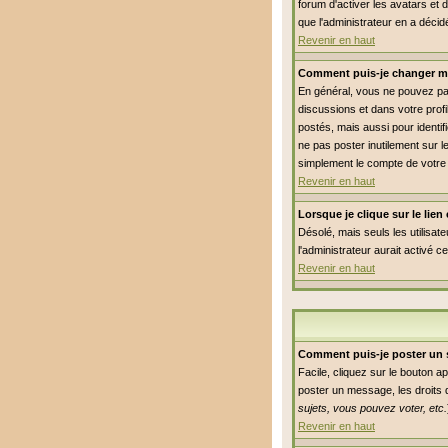
forum d'activer les avatars et 
que l'administrateur en a déci
Revenir en haut
Comment puis-je changer m
En général, vous ne pouvez pas 
discussions et dans votre profi
postés, mais aussi pour identifi
ne pas poster inutilement sur 
simplement le compte de votre
Revenir en haut
Lorsque je clique sur le lie
Désolé, mais seuls les utilisat
l'administrateur aurait activé c
Revenir en haut
Comment puis-je poster un 
Facile, cliquez sur le bouton a
poster un message, les droits q
sujets, vous pouvez voter, etc.
Revenir en haut