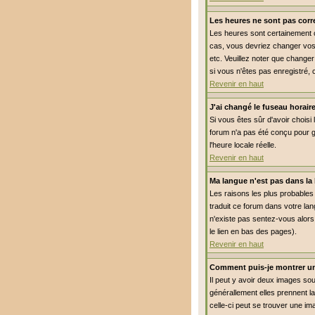
Les heures ne sont pas corre
Les heures sont certainement co
cas, vous devriez changer vos 
etc. Veuillez noter que changer
si vous n'êtes pas enregistré, 
Revenir en haut
J'ai changé le fuseau horaire
Si vous êtes sûr d'avoir choisi 
forum n'a pas été conçu pour gé
l'heure locale réelle.
Revenir en haut
Ma langue n'est pas dans la l
Les raisons les plus probables 
traduit ce forum dans votre lan
n'existe pas sentez-vous alors 
le lien en bas des pages).
Revenir en haut
Comment puis-je montrer un
Il peut y avoir deux images so
générallement elles prennent l
celle-ci peut se trouver une im