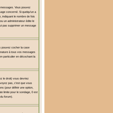
es messages. Vous pouvez
age concerné. Si quelqu'un a
 indiquant le nombre de fois
ou un administrateur édite le
 peut pas supprimer un message
us pouvez cocher la case
signature à tous vos messages
n particulier en décochant la
z le droit) vous devriez
 voyez pas, c'est que vous
ns (pour définir une option,
e limite pour le sondage, 0 est
r du forum).