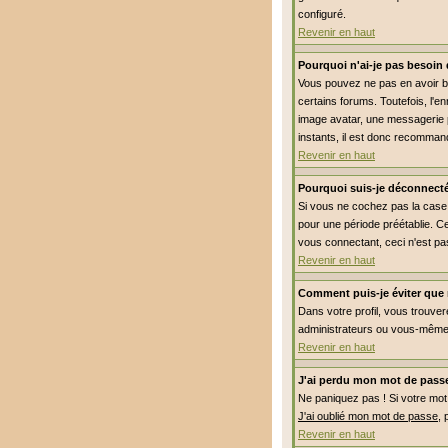
configuré.
Revenir en haut
Pourquoi n'ai-je pas besoin 
Vous pouvez ne pas en avoir be
certains forums. Toutefois, l'e
image avatar, une messagerie pr
instants, il est donc recommand
Revenir en haut
Pourquoi suis-je déconnect
Si vous ne cochez pas la cas
pour une période préétablie. Ce
vous connectant, ceci n'est pa
Revenir en haut
Comment puis-je éviter que m
Dans votre profil, vous trouve
administrateurs ou vous-même.
Revenir en haut
J'ai perdu mon mot de passe
Ne paniquez pas ! Si votre mot d
J'ai oublié mon mot de passe
, 
Revenir en haut