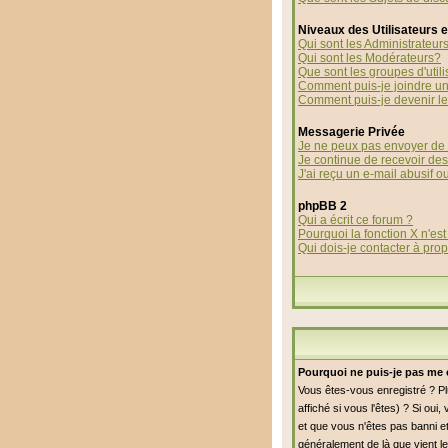
Niveaux des Utilisateurs 
Qui sont les Administrateur
Qui sont les Modérateurs?
Que sont les groupes d'utili
Comment puis-je joindre un 
Comment puis-je devenir le 
Messagerie Privée
Je ne peux pas envoyer de 
Je continue de recevoir de
J'ai reçu un e-mail abusif 
phpBB 2
Qui a écrit ce forum ?
Pourquoi la fonction X n'est
Qui dois-je contacter à prop
Pourquoi ne puis-je pas me 
Vous êtes-vous enregistré ? P
affiché si vous l'êtes) ? Si ou
et que vous n'êtes pas banni et
généralement de là que vient le