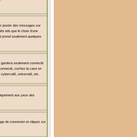
our poster des messages sur
és tels que le choix d'une
ment prend seulement quelques
s gardera seulement connecté
r connecté, cochez la case en
cybercafé, université, etc.
uniquement aux yeux des
 page de connexion et cliquez sur