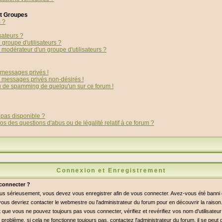
et Groupes
s ?
sateurs ?
groupe d'utilisateurs ?
modérateur d'un groupe d'utilisateurs ?
messages privés !
s messages privés non-désirés !
ou de spamming de quelqu'un sur ce forum !
 pas disponible ?
os des questions d'abus ou de légalité relatif à ce forum ?
Connexion et Enregistrement
connecter ?
lus sérieusement, vous devez vous enregistrer afin de vous connecter. Avez-vous été bann
i, vous devriez contacter le webmestre ou l'administrateur du forum pour en découvrir la raiso
 que vous ne pouvez toujours pas vous connecter, vérifiez et revérifiez vos nom d'utilisateu
 problème, si cela ne fonctionne toujours pas, contactez l'administrateur du forum, il se peut q