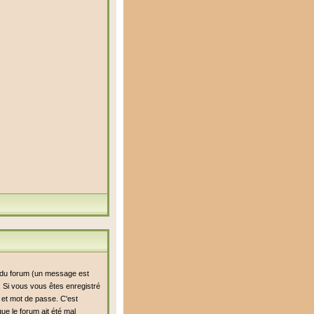
i du forum (un message est
n. Si vous vous êtes enregistré
r et mot de passe. C'est
ue le forum ait été mal