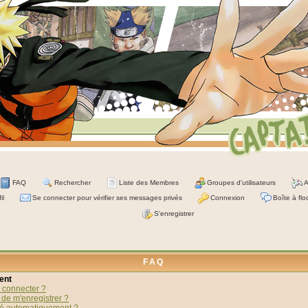
FAQ
Rechercher
Liste des Membres
Groupes d'utilisateurs
A
il
Se connecter pour vérifier ses messages privés
Connexion
Boîte à flo
S'enregistrer
FAQ
ent
 connecter ?
 de m'enregistrer ?