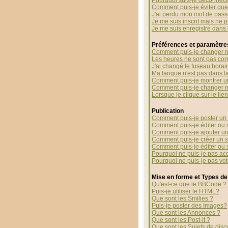
Pourquoi suis-je déconnec
Comment puis-je éviter que 
J'ai perdu mon mot de pass
Je me suis inscrit mais ne 
Je me suis enregistré dans
Préférences et paramètres
Comment puis-je changer m
Les heures ne sont pas corr
J'ai changé le fuseau horaire
Ma langue n'est pas dans la 
Comment puis-je montrer u
Comment puis-je changer 
Lorsque je clique sur le li
Publication
Comment puis-je poster un 
Comment puis-je éditer ou
Comment puis-je ajouter u
Comment puis-je créer un 
Comment puis-je éditer ou
Pourquoi ne puis-je pas ac
Pourquoi ne puis-je pas vo
Mise en forme et Types de
Qu'est-ce que le BBCode ?
Puis-je utiliser le HTML?
Que sont les Smilies ?
Puis-je poster des Images?
Que sont les Annonces ?
Que sont les Post-it ?
Que sont les Sujets de disc