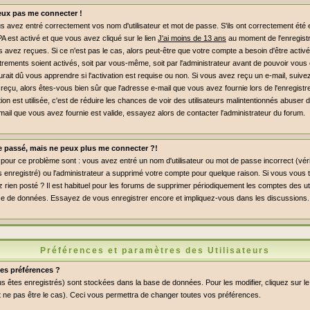
peux pas me connecter !
 avez entré correctement vos nom d'utilisateur et mot de passe. S'ils ont correctement été en
PA est activé et que vous avez cliqué sur le lien
J'ai moins de 13 ans
au moment de l'enregist
s avez reçues. Si ce n'est pas le cas, alors peut-être que votre compte a besoin d'être activ
rements soient activés, soit par vous-même, soit par l'administrateur avant de pouvoir vou
ait dû vous apprendre si l'activation est requise ou non. Si vous avez reçu un e-mail, suivez 
 reçu, alors êtes-vous bien sûr que l'adresse e-mail que vous avez fournie lors de l'enregist
ation est utilisée, c'est de réduire les chances de voir des utilisateurs malintentionnés abus
mail que vous avez fournie est valide, essayez alors de contacter l'administrateur du forum.
le passé, mais ne peux plus me connecter ?!
pour ce problème sont : vous avez entré un nom d'utilisateur ou mot de passe incorrect (vérif
enregistré) ou l'administrateur a supprimé votre compte pour quelque raison. Si vous vous t
 rien posté ? Il est habituel pour les forums de supprimer périodiquement les comptes des uti
a base de données. Essayez de vous enregistrer encore et impliquez-vous dans les discussions.
Préférences et paramètres des Utilisateurs
es préférences ?
s êtes enregistrés) sont stockées dans la base de données. Pour les modifier, cliquez sur le
 ne pas être le cas). Ceci vous permettra de changer toutes vos préférences.