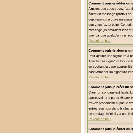
Comment puis-je éditer ou 
A moins que vous soyez l'adm
éditer un message (parfois seu
déjà répondu à votre message, 
que vous l'avez édité. Ce petit
message (ils devraient laisser 
une fois que quelqu'un y a rép
Revenir en haut
Comment puis-je ajouter un
Pour ajouter une signature à u
Attacher sa signature
lors de l
en cochant la case appropriée 
case Attacher sa signature lor
Revenir en haut
Comment puis-je créer un s
Créer un sondage est facile, l
apercevoir une partie
Ajouter 
n'avez probablement pas le dro
entrez son nom dans le champs
un sondage infini. Il y a une li
Revenir en haut
Comment puis-je éditer ou 