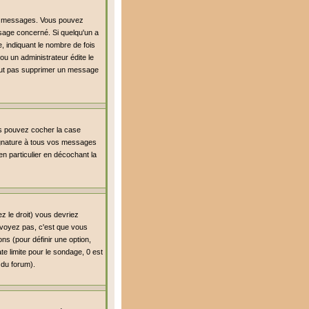
es messages. Vous pouvez
age concerné. Si quelqu'un a
 indiquant le nombre de fois
ou un administrateur édite le
 peut pas supprimer un message
us pouvez cocher la case
signature à tous vos messages
n particulier en décochant la
z le droit) vous devriez
 voyez pas, c'est que vous
ns (pour définir une option,
e limite pour le sondage, 0 est
r du forum).