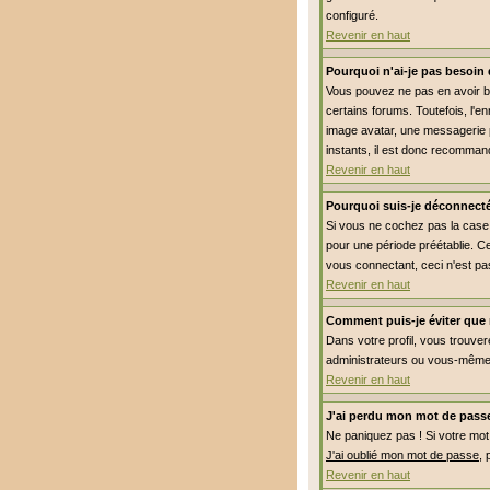
configuré.
Revenir en haut
Pourquoi n'ai-je pas besoin 
Vous pouvez ne pas en avoir be
certains forums. Toutefois, l'e
image avatar, une messagerie pr
instants, il est donc recommand
Revenir en haut
Pourquoi suis-je déconnect
Si vous ne cochez pas la cas
pour une période préétablie. Ce
vous connectant, ceci n'est pa
Revenir en haut
Comment puis-je éviter que m
Dans votre profil, vous trouve
administrateurs ou vous-même.
Revenir en haut
J'ai perdu mon mot de passe
Ne paniquez pas ! Si votre mot d
J'ai oublié mon mot de passe
, 
Revenir en haut