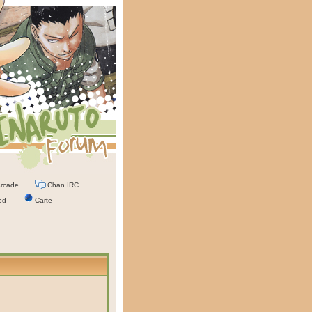
rcade
Chan IRC
od
Carte