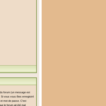
i du forum (un message est
n. Si vous vous êtes enregistré
r et mot de passe. C'est
ue le forum ait été mal