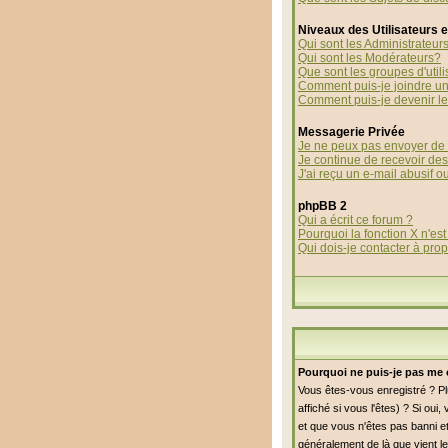
Niveaux des Utilisateurs 
Qui sont les Administrateur
Qui sont les Modérateurs?
Que sont les groupes d'utili
Comment puis-je joindre un 
Comment puis-je devenir le 
Messagerie Privée
Je ne peux pas envoyer de 
Je continue de recevoir de
J'ai reçu un e-mail abusif 
phpBB 2
Qui a écrit ce forum ?
Pourquoi la fonction X n'est
Qui dois-je contacter à prop
Pourquoi ne puis-je pas me 
Vous êtes-vous enregistré ? P
affiché si vous l'êtes) ? Si ou
et que vous n'êtes pas banni et
généralement de là que vient le