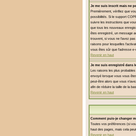
Je me suis inscrit mais ne 
Premièrement, vérifiez que vous
possibilités. Si le support COP
suivre les instructions que vou
que tous les nouveaux enregist
êtes enregistré, un message aur
trouvent, si vous ne l'avez pas
raisons pour lesquelles l'activ
vous êtes sûr que l'adresse e-
Revenir en haut
Je me suis enregistré dans 
Les raisons les plus probables 
envoyé lorsque vous vous êtes 
peut-être alors que vous n'avez
afin de réduire la taille de l
Revenir en haut
Comment puis-je changer m
Toutes vos préférences (si vou
haut des pages, mais cela peut
Revenir en haut