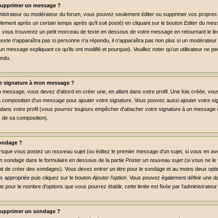
supprimer un message ?
inistrateur ou modérateur du forum, vous pouvez seulement éditer ou supprimer vos propr
lement après un certain temps après qu'il soit posté) en cliquant sur le bouton
Editer
du mess
vous trouverez un petit morceau de texte en dessous de votre message en retournant le lire,
 texte n'apparaîtra pas si personne n'a répondu, il n'apparaîtra pas non plus si un modérateur 
un message expliquant ce qu'ils ont modifié et pourquoi). Veuillez noter qu'un utilisateur ne
ondu.
e signature à mon message ?
n message, vous devez d'abord en créer une, en allant dans votre profil. Une fois créée, vo
a composition d'un message pour ajouter votre signature. Vous pouvez aussi ajouter votre 
dans votre profil (vous pourrez toujours empêcher d'attacher votre signature à un message e
s de sa composition).
ondage ?
orsque vous postez un nouveau sujet (ou éditez le premier message d'un sujet, si vous en ave
un sondage
dans le formulaire en dessous de la partie
Poster un nouveau sujet
(si vous ne le
it de créer des sondages). Vous devez entrer un titre pour le sondage et au moins deux optio
 appropriée puis cliquez sur le bouton
Ajouter l'option
. Vous pouvez également définir une dat
mite pour le nombre d'options que vous pourrez établir, cette limite est fixée par l'administrateu
supprimer un sondage ?