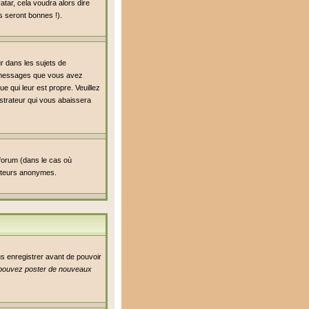
atar, cela voudra alors dire
s seront bonnes !).
ur dans les sujets de
de messages que vous avez
ue qui leur est propre. Veuillez
strateur qui vous abaissera
 forum (dans le cas où
isateurs anonymes.
us enregistrer avant de pouvoir
pouvez poster de nouveaux