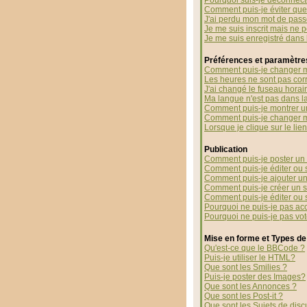
Pourquoi suis-je déconnec
Comment puis-je éviter que 
J'ai perdu mon mot de pass
Je me suis inscrit mais ne 
Je me suis enregistré dans
Préférences et paramètres
Comment puis-je changer m
Les heures ne sont pas corr
J'ai changé le fuseau horaire
Ma langue n'est pas dans la 
Comment puis-je montrer u
Comment puis-je changer 
Lorsque je clique sur le li
Publication
Comment puis-je poster un 
Comment puis-je éditer ou
Comment puis-je ajouter u
Comment puis-je créer un 
Comment puis-je éditer ou
Pourquoi ne puis-je pas ac
Pourquoi ne puis-je pas vo
Mise en forme et Types de
Qu'est-ce que le BBCode ?
Puis-je utiliser le HTML?
Que sont les Smilies ?
Puis-je poster des Images?
Que sont les Annonces ?
Que sont les Post-it ?
Que sont les Sujets de disc