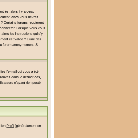
trés, alors il y a deux
rement, alors vous devrez
é ? Certains forums requièrent
s connecter. Lorsque vous vous
alors les instructions qui s'y
rement est valide ? L'une des
er du forum anonymement. Si
iez l'e-mail qui vous a été
rouvez dans le dernier cas,
lisateurs n'ayant rien posté
 lien
Profil
(généralement en