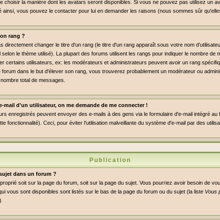
de choisir la manière dont les avatars seront disponibles. Si vous ne pouvez pas utilisez un av
dé ainsi, vous pouvez le contacter pour lui en demander les raisons (nous sommes sûr qu'elle
on rang ?
directement changer le titre d'un rang (le titre d'un rang apparaît sous votre nom d'utilisate
l selon le thème utilisé). La plupart des forums utilisent les rangs pour indiquer le nombre 
er certains utilisateurs, ex: les modérateurs et administrateurs peuvent avoir un rang spécifiq
le forum dans le but d'élever son rang, vous trouverez probablement un modérateur ou admini
 nombre total de messages.
n e-mail d'un utilisateur, on me demande de me connecter !
eurs enregistrés peuvent envoyer des e-mails à des gens via le formulaire d'e-mail intégré au
ette fonctionnalité). Ceci, pour éviter l'utilisation malveillante du système d'e-mail par des util
Publication
sujet dans un forum ?
pproprié soit sur la page du forum, soit sur la page du sujet. Vous pourriez avoir besoin de vo
ui vous sont disponibles sont listés sur le bas de la page du forum ou du sujet (la liste
Vous 
)