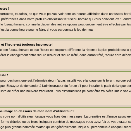
ctes !
rrectes, toutefois, ce que vous pouvez voir sont les heures affichées dans un fuseau horaire 
préférences dans votre profil en choisissant le fuseau horaire qui vous convient, ex : Londr
 le fuseau horaire, comme la plupart des autres options peut uniquement être effectué par les 
c'est la bonne heure pour le faire, si vous pardonnez le jeu de mots !
 et l'heure est toujours incorrecte !
le bon fuseau horaire et que l'heure est toujours différente, la réponse la plus probable est le 
rer le changement entre l'heure d'hiver et l'heure d'été, donc durant l'été, l'heure sera déca
iste !
pour ceci sont que soit l'administrateur n'a pas installé votre langage sur le forum, ou que so
gue. Essayez de demander à l'administrateur du forum s'il peut installer le pack de langue don
libre de créer une nouvelle traduction. Plus d'informations peuvent être trouvées sur le site
e image en-dessous de mon nom d'utilisateur ?
us votre nom d'utilisateur lorsque vous lisez des messages. La première est l'image associée
a forme d'étoiles ou de blocs indiquant combien de messages vous avez fait ou votre statut 
age plus grande nommée avatar, qui est généralement unique ou personnelle à chaque utilisate