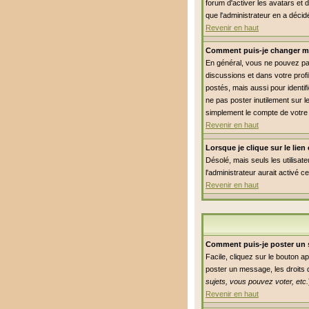
forum d'activer les avatars et 
que l'administrateur en a déci
Revenir en haut
Comment puis-je changer m
En général, vous ne pouvez pas 
discussions et dans votre profi
postés, mais aussi pour identifi
ne pas poster inutilement sur 
simplement le compte de votre
Revenir en haut
Lorsque je clique sur le lie
Désolé, mais seuls les utilisat
l'administrateur aurait activé c
Revenir en haut
Comment puis-je poster un 
Facile, cliquez sur le bouton a
poster un message, les droits q
sujets, vous pouvez voter, etc.
Revenir en haut