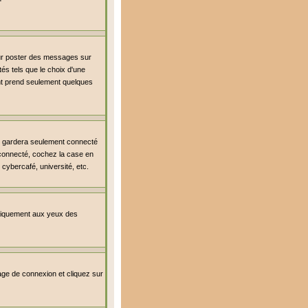
our poster des messages sur
és tels que le choix d'une
ment prend seulement quelques
s gardera seulement connecté
r connecté, cochez la case en
cybercafé, université, etc.
uniquement aux yeux des
 page de connexion et cliquez sur