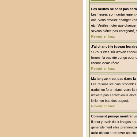
Les heures ne sont pas corre
Les heures sont certainement co
cas, vous devriez changer vos 
etc. Veuillez noter que changer
si vous n'êtes pas enregistré, 
Revenir en haut
J'ai changé le fuseau horaire
Si vous êtes sûr d'avoir choisi 
forum n'a pas été conçu pour gé
l'heure locale réelle.
Revenir en haut
Ma langue n'est pas dans la l
Les raisons les plus probables 
traduit ce forum dans votre lan
n'existe pas sentez-vous alors 
le lien en bas des pages).
Revenir en haut
Comment puis-je montrer un
Il peut y avoir deux images so
générallement elles prennent l
celle-ci peut se trouver une im