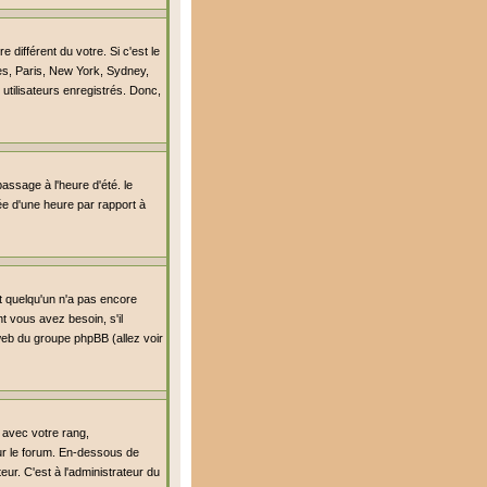
différent du votre. Si c'est le
es, Paris, New York, Sydney,
utilisateurs enregistrés. Donc,
passage à l'heure d'été. le
lée d'une heure par rapport à
it quelqu'un n'a pas encore
t vous avez besoin, s'il
 web du groupe phpBB (allez voir
 avec votre rang,
sur le forum. En-dessous de
ur. C'est à l'administrateur du