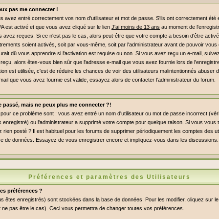
peux pas me connecter !
 avez entré correctement vos nom d'utilisateur et mot de passe. S'ils ont correctement été en
PA est activé et que vous avez cliqué sur le lien
J'ai moins de 13 ans
au moment de l'enregist
s avez reçues. Si ce n'est pas le cas, alors peut-être que votre compte a besoin d'être activ
rements soient activés, soit par vous-même, soit par l'administrateur avant de pouvoir vou
ait dû vous apprendre si l'activation est requise ou non. Si vous avez reçu un e-mail, suivez 
 reçu, alors êtes-vous bien sûr que l'adresse e-mail que vous avez fournie lors de l'enregist
ation est utilisée, c'est de réduire les chances de voir des utilisateurs malintentionnés abus
mail que vous avez fournie est valide, essayez alors de contacter l'administrateur du forum.
le passé, mais ne peux plus me connecter ?!
pour ce problème sont : vous avez entré un nom d'utilisateur ou mot de passe incorrect (vérif
enregistré) ou l'administrateur a supprimé votre compte pour quelque raison. Si vous vous t
 rien posté ? Il est habituel pour les forums de supprimer périodiquement les comptes des uti
a base de données. Essayez de vous enregistrer encore et impliquez-vous dans les discussions.
Préférences et paramètres des Utilisateurs
es préférences ?
s êtes enregistrés) sont stockées dans la base de données. Pour les modifier, cliquez sur le
 ne pas être le cas). Ceci vous permettra de changer toutes vos préférences.