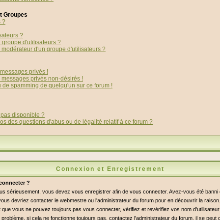
et Groupes
s ?
sateurs ?
groupe d'utilisateurs ?
modérateur d'un groupe d'utilisateurs ?
messages privés !
s messages privés non-désirés !
ou de spamming de quelqu'un sur ce forum !
 pas disponible ?
os des questions d'abus ou de légalité relatif à ce forum ?
Connexion et Enregistrement
connecter ?
lus sérieusement, vous devez vous enregistrer afin de vous connecter. Avez-vous été bann
i, vous devriez contacter le webmestre ou l'administrateur du forum pour en découvrir la raiso
 que vous ne pouvez toujours pas vous connecter, vérifiez et revérifiez vos nom d'utilisateu
 problème, si cela ne fonctionne toujours pas, contactez l'administrateur du forum, il se peut q