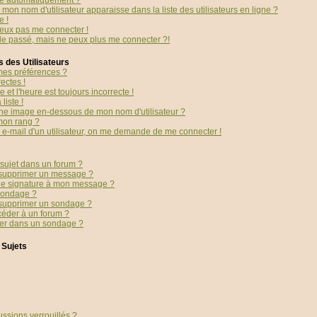
té automatiquement ?
mon nom d'utilisateur apparaisse dans la liste des utilisateurs en ligne ?
e !
peux pas me connecter !
 le passé, mais ne peux plus me connecter ?!
 des Utilisateurs
es préférences ?
ectes !
 et l'heure est toujours incorrecte !
liste !
ne image en-dessous de mon nom d'utilisateur ?
mon rang ?
en e-mail d'un utilisateur, on me demande de me connecter !
sujet dans un forum ?
 supprimer un message ?
ne signature à mon message ?
sondage ?
 supprimer un sondage ?
céder à un forum ?
ter dans un sondage ?
 Sujets
ussions verrouillés ?