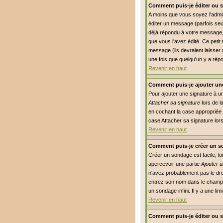
Comment puis-je éditer ou 
A moins que vous soyez l'adm
éditer un message (parfois seu
déjà répondu à votre message, 
que vous l'avez édité. Ce petit
message (ils devraient laisser 
une fois que quelqu'un y a rép
Revenir en haut
Comment puis-je ajouter un
Pour ajouter une signature à u
Attacher sa signature
lors de l
en cochant la case appropriée 
case Attacher sa signature lor
Revenir en haut
Comment puis-je créer un s
Créer un sondage est facile, l
apercevoir une partie
Ajouter 
n'avez probablement pas le dro
entrez son nom dans le champs
un sondage infini. Il y a une li
Revenir en haut
Comment puis-je éditer ou 