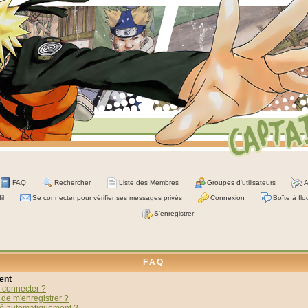
FAQ
Rechercher
Liste des Membres
Groupes d'utilisateurs
A
il
Se connecter pour vérifier ses messages privés
Connexion
Boîte à flo
S'enregistrer
FAQ
ent
 connecter ?
 de m'enregistrer ?