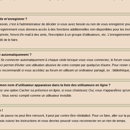
de m'enregistrer ?
soin, c'est à l'administrateur de décider si vous avez besoin ou non de vous enregistrer p
nregistrement vous donnera accès à des fonctions additionnelles non-disponibles pour les invit
ivée, l'envoi d'e-mail à des amis, l'inscription à un groupe d'utilisateurs, etc. L'enregistre
é de le faire.
é automatiquement ?
e
Se connecter automatiquement à chaque visite
lorsque vous vous connectez, le forum vou
ci permet d'éviter une utilisation abusive de votre compte par quelqu'un d'autre. Pour reste
s recommandé si vous accédez au forum en utilisant un ordinateur partagé, ex : bibliothèque, 
on nom d'utilisateur apparaisse dans la liste des utilisateurs en ligne ?
rez une option
Cacher sa présence en ligne
, si vous choisissez
Oui
, vous n'apparaîtrez qu'
 Vous serez compté comme un utilisateur invisible.
 !
e passe ne peut être retrouvé, il peut par contre être réinitialisé. Pour ce faire, aller sur la
puis suivez les instructions et vous devriez pouvoir vous reconnecter en un rien de temps.