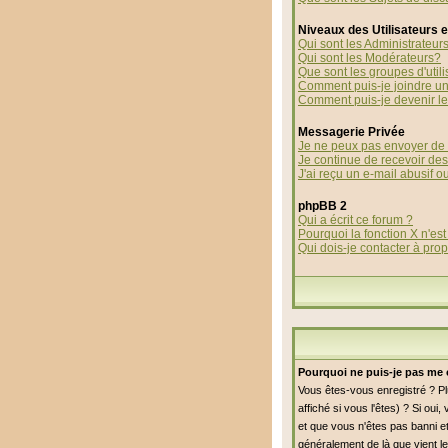
Niveaux des Utilisateurs 
Qui sont les Administrateur
Qui sont les Modérateurs?
Que sont les groupes d'utili
Comment puis-je joindre un 
Comment puis-je devenir le 
Messagerie Privée
Je ne peux pas envoyer de 
Je continue de recevoir de
J'ai reçu un e-mail abusif 
phpBB 2
Qui a écrit ce forum ?
Pourquoi la fonction X n'est
Qui dois-je contacter à prop
Pourquoi ne puis-je pas me 
Vous êtes-vous enregistré ? P
affiché si vous l'êtes) ? Si ou
et que vous n'êtes pas banni et
généralement de là que vient le