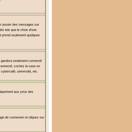
our poster des messages sur
és tels que le choix d'une
ment prend seulement quelques
s gardera seulement connecté
r connecté, cochez la case en
cybercafé, université, etc.
uniquement aux yeux des
 page de connexion et cliquez sur