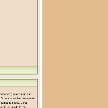
i du forum (un message est
n. Si vous vous êtes enregistré
r et mot de passe. C'est
ue le forum ait été mal