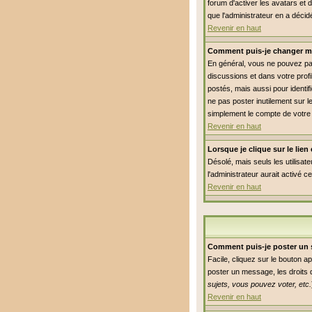
forum d'activer les avatars et 
que l'administrateur en a déci
Revenir en haut
Comment puis-je changer m
En général, vous ne pouvez pas 
discussions et dans votre profi
postés, mais aussi pour identifi
ne pas poster inutilement sur 
simplement le compte de votre
Revenir en haut
Lorsque je clique sur le lie
Désolé, mais seuls les utilisat
l'administrateur aurait activé c
Revenir en haut
Comment puis-je poster un 
Facile, cliquez sur le bouton a
poster un message, les droits q
sujets, vous pouvez voter, etc.
Revenir en haut