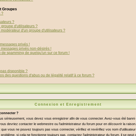
et Groupes
s ?
sateurs ?
groupe d'utilisateurs ?
modérateur d'un groupe d'utilisateurs ?
messages privés !
s messages privés non-désirés !
ou de spamming de quelqu'un sur ce forum !
 pas disponible ?
os des questions d'abus ou de légalité relatif à ce forum ?
Connexion et Enregistrement
connecter ?
lus sérieusement, vous devez vous enregistrer afin de vous connecter. Avez-vous été bann
i, vous devriez contacter le webmestre ou l'administrateur du forum pour en découvrir la raiso
 que vous ne pouvez toujours pas vous connecter, vérifiez et revérifiez vos nom d'utilisateu
 problème, si cela ne fonctionne toujours pas, contactez l'administrateur du forum, il se peut q