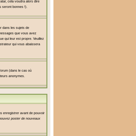
atar, cela voudra alors dire
s seront bonnes !).
ur dans les sujets de
de messages que vous avez
ue qui leur est propre. Veuillez
strateur qui vous abaissera
 forum (dans le cas où
isateurs anonymes.
us enregistrer avant de pouvoir
pouvez poster de nouveaux