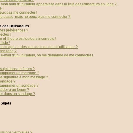
té automatiquement ?
mon nom d'utilisateur apparaisse dans la liste des utilisateurs en ligne ?
e !
peux pas me connecter !
 le passé, mais ne peux plus me connecter ?!
 des Utilisateurs
es préférences ?
ectes !
 et l'heure est toujours incorrecte !
liste !
ne image en-dessous de mon nom d'utilisateur ?
mon rang ?
en e-mail d'un utilisateur, on me demande de me connecter !
sujet dans un forum ?
 supprimer un message ?
ne signature à mon message ?
sondage ?
 supprimer un sondage ?
céder à un forum ?
ter dans un sondage ?
 Sujets
ussions verrouillés ?