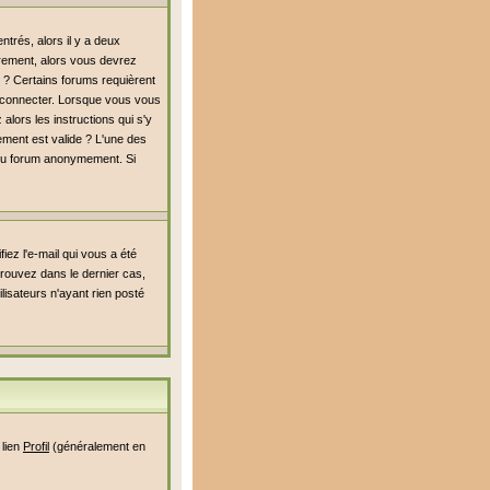
trés, alors il y a deux
rement, alors vous devrez
é ? Certains forums requièrent
s connecter. Lorsque vous vous
alors les instructions qui s'y
rement est valide ? L'une des
er du forum anonymement. Si
iez l'e-mail qui vous a été
rouvez dans le dernier cas,
lisateurs n'ayant rien posté
 lien
Profil
(généralement en