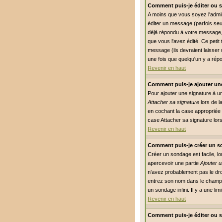
Comment puis-je éditer ou 
A moins que vous soyez l'adm
éditer un message (parfois seu
déjà répondu à votre message, 
que vous l'avez édité. Ce petit
message (ils devraient laisser 
une fois que quelqu'un y a rép
Revenir en haut
Comment puis-je ajouter un
Pour ajouter une signature à u
Attacher sa signature
lors de l
en cochant la case appropriée 
case Attacher sa signature lor
Revenir en haut
Comment puis-je créer un s
Créer un sondage est facile, l
apercevoir une partie
Ajouter 
n'avez probablement pas le dro
entrez son nom dans le champs
un sondage infini. Il y a une li
Revenir en haut
Comment puis-je éditer ou 