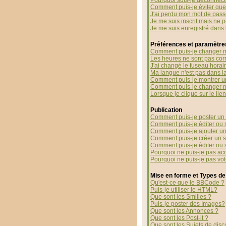
Pourquoi suis-je déconnec
Comment puis-je éviter que 
J'ai perdu mon mot de pass
Je me suis inscrit mais ne 
Je me suis enregistré dans
Préférences et paramètres
Comment puis-je changer m
Les heures ne sont pas corr
J'ai changé le fuseau horaire
Ma langue n'est pas dans la 
Comment puis-je montrer u
Comment puis-je changer 
Lorsque je clique sur le li
Publication
Comment puis-je poster un 
Comment puis-je éditer ou
Comment puis-je ajouter u
Comment puis-je créer un 
Comment puis-je éditer ou
Pourquoi ne puis-je pas ac
Pourquoi ne puis-je pas vo
Mise en forme et Types de
Qu'est-ce que le BBCode ?
Puis-je utiliser le HTML?
Que sont les Smilies ?
Puis-je poster des Images?
Que sont les Annonces ?
Que sont les Post-it ?
Que sont les Sujets de disc