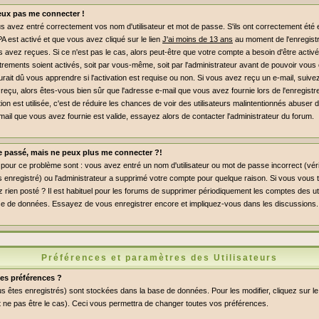
peux pas me connecter !
 avez entré correctement vos nom d'utilisateur et mot de passe. S'ils ont correctement été en
PA est activé et que vous avez cliqué sur le lien
J'ai moins de 13 ans
au moment de l'enregist
s avez reçues. Si ce n'est pas le cas, alors peut-être que votre compte a besoin d'être activ
rements soient activés, soit par vous-même, soit par l'administrateur avant de pouvoir vou
ait dû vous apprendre si l'activation est requise ou non. Si vous avez reçu un e-mail, suivez 
 reçu, alors êtes-vous bien sûr que l'adresse e-mail que vous avez fournie lors de l'enregist
ation est utilisée, c'est de réduire les chances de voir des utilisateurs malintentionnés abus
mail que vous avez fournie est valide, essayez alors de contacter l'administrateur du forum.
le passé, mais ne peux plus me connecter ?!
pour ce problème sont : vous avez entré un nom d'utilisateur ou mot de passe incorrect (vérif
enregistré) ou l'administrateur a supprimé votre compte pour quelque raison. Si vous vous t
 rien posté ? Il est habituel pour les forums de supprimer périodiquement les comptes des uti
a base de données. Essayez de vous enregistrer encore et impliquez-vous dans les discussions.
Préférences et paramètres des Utilisateurs
es préférences ?
s êtes enregistrés) sont stockées dans la base de données. Pour les modifier, cliquez sur le
 ne pas être le cas). Ceci vous permettra de changer toutes vos préférences.