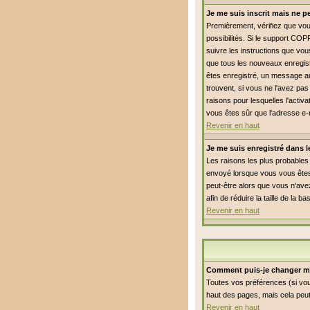
Je me suis inscrit mais ne 
Premièrement, vérifiez que vous
possibilités. Si le support COP
suivre les instructions que vou
que tous les nouveaux enregist
êtes enregistré, un message aur
trouvent, si vous ne l'avez pas
raisons pour lesquelles l'activ
vous êtes sûr que l'adresse e-
Revenir en haut
Je me suis enregistré dans 
Les raisons les plus probables 
envoyé lorsque vous vous êtes 
peut-être alors que vous n'avez
afin de réduire la taille de l
Revenir en haut
Comment puis-je changer m
Toutes vos préférences (si vou
haut des pages, mais cela peut
Revenir en haut