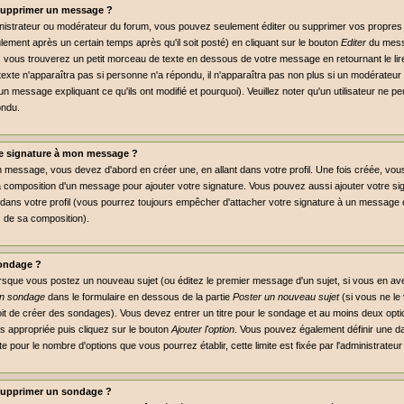
supprimer un message ?
inistrateur ou modérateur du forum, vous pouvez seulement éditer ou supprimer vos propr
lement après un certain temps après qu'il soit posté) en cliquant sur le bouton
Editer
du mess
vous trouverez un petit morceau de texte en dessous de votre message en retournant le lire,
 texte n'apparaîtra pas si personne n'a répondu, il n'apparaîtra pas non plus si un modérateur 
un message expliquant ce qu'ils ont modifié et pourquoi). Veuillez noter qu'un utilisateur ne
ondu.
e signature à mon message ?
n message, vous devez d'abord en créer une, en allant dans votre profil. Une fois créée, vo
a composition d'un message pour ajouter votre signature. Vous pouvez aussi ajouter votre 
dans votre profil (vous pourrez toujours empêcher d'attacher votre signature à un message e
s de sa composition).
ondage ?
orsque vous postez un nouveau sujet (ou éditez le premier message d'un sujet, si vous en ave
un sondage
dans le formulaire en dessous de la partie
Poster un nouveau sujet
(si vous ne le
it de créer des sondages). Vous devez entrer un titre pour le sondage et au moins deux optio
 appropriée puis cliquez sur le bouton
Ajouter l'option
. Vous pouvez également définir une dat
mite pour le nombre d'options que vous pourrez établir, cette limite est fixée par l'administrateu
supprimer un sondage ?