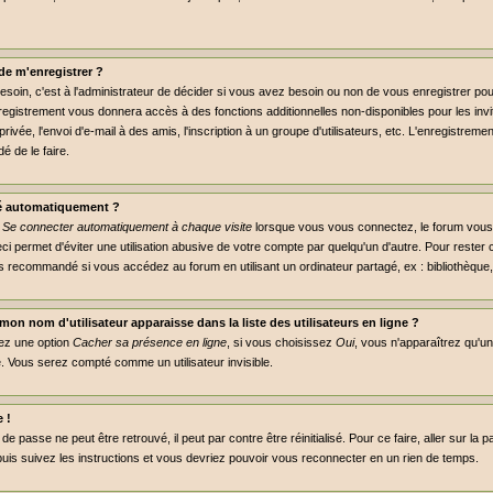
de m'enregistrer ?
soin, c'est à l'administrateur de décider si vous avez besoin ou non de vous enregistrer p
nregistrement vous donnera accès à des fonctions additionnelles non-disponibles pour les invit
ivée, l'envoi d'e-mail à des amis, l'inscription à un groupe d'utilisateurs, etc. L'enregistre
é de le faire.
é automatiquement ?
e
Se connecter automatiquement à chaque visite
lorsque vous vous connectez, le forum vou
ci permet d'éviter une utilisation abusive de votre compte par quelqu'un d'autre. Pour reste
s recommandé si vous accédez au forum en utilisant un ordinateur partagé, ex : bibliothèque, 
on nom d'utilisateur apparaisse dans la liste des utilisateurs en ligne ?
rez une option
Cacher sa présence en ligne
, si vous choisissez
Oui
, vous n'apparaîtrez qu'
 Vous serez compté comme un utilisateur invisible.
 !
e passe ne peut être retrouvé, il peut par contre être réinitialisé. Pour ce faire, aller sur la
puis suivez les instructions et vous devriez pouvoir vous reconnecter en un rien de temps.