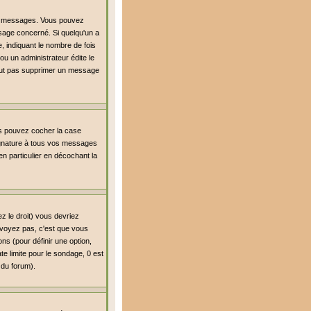
es messages. Vous pouvez
age concerné. Si quelqu'un a
 indiquant le nombre de fois
ou un administrateur édite le
 peut pas supprimer un message
us pouvez cocher la case
signature à tous vos messages
n particulier en décochant la
z le droit) vous devriez
 voyez pas, c'est que vous
ns (pour définir une option,
e limite pour le sondage, 0 est
r du forum).