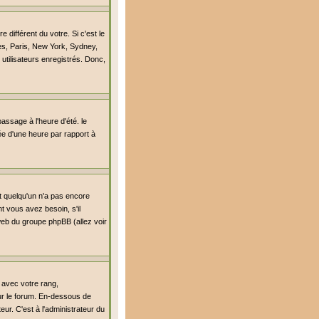
différent du votre. Si c'est le
es, Paris, New York, Sydney,
utilisateurs enregistrés. Donc,
passage à l'heure d'été. le
lée d'une heure par rapport à
it quelqu'un n'a pas encore
t vous avez besoin, s'il
 web du groupe phpBB (allez voir
 avec votre rang,
sur le forum. En-dessous de
ur. C'est à l'administrateur du