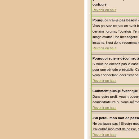
configuré.
Revenir en haut
Pourquoi n'ai-je pas besoin 
Vous pouvez ne pas en avoir be
certains forums. Toutefois, l'e
image avatar, une messagerie pr
instants, il est donc recommand
Revenir en haut
Pourquoi suis-je déconnect
Si vous ne cochez pas la cas
pour une période préétablie. Ce
vous connectant, ceci n'est pa
Revenir en haut
Comment puis-je éviter que m
Dans votre profil, vous trouve
administrateurs ou vous-même.
Revenir en haut
J'ai perdu mon mot de passe
Ne paniquez pas ! Si votre mot d
J'ai oublié mon mot de passe
, 
Revenir en haut