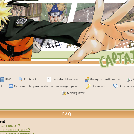
FAQ
Rechercher
Liste des Membres
Groupes d'utilisateurs
A
il
Se connecter pour vérifier ses messages privés
Connexion
Boîte à flo
S'enregistrer
FAQ
ent
 connecter ?
 de m'enregistrer ?