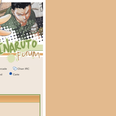
rcade
Chan IRC
od
Carte