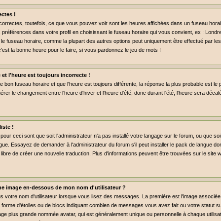
ctes !
rrectes, toutefois, ce que vous pouvez voir sont les heures affichées dans un fuseau horaire 
préférences dans votre profil en choisissant le fuseau horaire qui vous convient, ex : Londr
 le fuseau horaire, comme la plupart des autres options peut uniquement être effectué par les 
c'est la bonne heure pour le faire, si vous pardonnez le jeu de mots !
 et l'heure est toujours incorrecte !
le bon fuseau horaire et que l'heure est toujours différente, la réponse la plus probable est le 
rer le changement entre l'heure d'hiver et l'heure d'été, donc durant l'été, l'heure sera déca
iste !
pour ceci sont que soit l'administrateur n'a pas installé votre langage sur le forum, ou que so
gue. Essayez de demander à l'administrateur du forum s'il peut installer le pack de langue don
libre de créer une nouvelle traduction. Plus d'informations peuvent être trouvées sur le site
e image en-dessous de mon nom d'utilisateur ?
us votre nom d'utilisateur lorsque vous lisez des messages. La première est l'image associée
a forme d'étoiles ou de blocs indiquant combien de messages vous avez fait ou votre statut 
age plus grande nommée avatar, qui est généralement unique ou personnelle à chaque utilisate