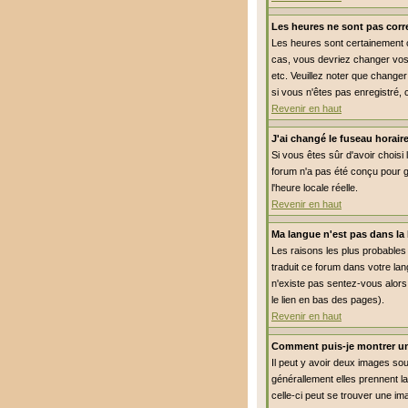
Les heures ne sont pas corre
Les heures sont certainement co
cas, vous devriez changer vos 
etc. Veuillez noter que changer
si vous n'êtes pas enregistré, 
Revenir en haut
J'ai changé le fuseau horaire
Si vous êtes sûr d'avoir choisi 
forum n'a pas été conçu pour gé
l'heure locale réelle.
Revenir en haut
Ma langue n'est pas dans la l
Les raisons les plus probables 
traduit ce forum dans votre lan
n'existe pas sentez-vous alors 
le lien en bas des pages).
Revenir en haut
Comment puis-je montrer un
Il peut y avoir deux images so
générallement elles prennent l
celle-ci peut se trouver une im