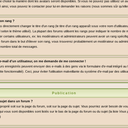
de choisir la manière dont les avatars seront disponibles. Si vous ne pouvez pas utilisez un av
dé ainsi, vous pouvez le contacter pour lui en demander les raisons (nous sommes sûr qu'elle
on rang ?
directement changer le titre d'un rang (le titre d'un rang apparaît sous votre nom d'utilisate
l selon le thème utilisé). La plupart des forums utilisent les rangs pour indiquer le nombre 
er certains utilisateurs, ex: les modérateurs et administrateurs peuvent avoir un rang spécifiq
le forum dans le but d'élever son rang, vous trouverez probablement un modérateur ou admini
 nombre total de messages.
n e-mail d'un utilisateur, on me demande de me connecter !
eurs enregistrés peuvent envoyer des e-mails à des gens via le formulaire d'e-mail intégré au
ette fonctionnalité). Ceci, pour éviter l'utilisation malveillante du système d'e-mail par des util
Publication
sujet dans un forum ?
pproprié soit sur la page du forum, soit sur la page du sujet. Vous pourriez avoir besoin de vo
ui vous sont disponibles sont listés sur le bas de la page du forum ou du sujet (la liste
Vous 
)