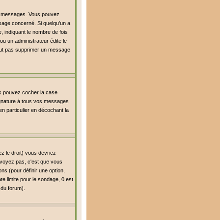
es messages. Vous pouvez
age concerné. Si quelqu'un a
 indiquant le nombre de fois
ou un administrateur édite le
 peut pas supprimer un message
us pouvez cocher la case
signature à tous vos messages
n particulier en décochant la
z le droit) vous devriez
 voyez pas, c'est que vous
ns (pour définir une option,
e limite pour le sondage, 0 est
r du forum).