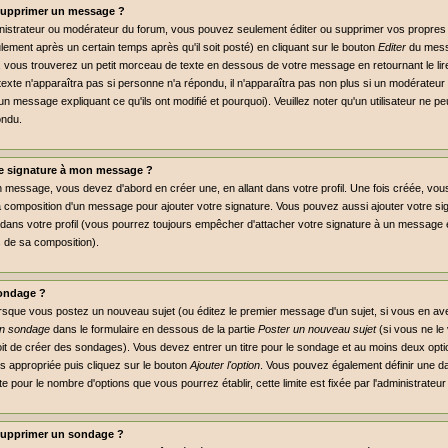
supprimer un message ?
inistrateur ou modérateur du forum, vous pouvez seulement éditer ou supprimer vos propr
lement après un certain temps après qu'il soit posté) en cliquant sur le bouton
Editer
du mess
vous trouverez un petit morceau de texte en dessous de votre message en retournant le lire,
 texte n'apparaîtra pas si personne n'a répondu, il n'apparaîtra pas non plus si un modérateur 
un message expliquant ce qu'ils ont modifié et pourquoi). Veuillez noter qu'un utilisateur ne
ondu.
e signature à mon message ?
n message, vous devez d'abord en créer une, en allant dans votre profil. Une fois créée, vo
a composition d'un message pour ajouter votre signature. Vous pouvez aussi ajouter votre 
dans votre profil (vous pourrez toujours empêcher d'attacher votre signature à un message e
s de sa composition).
ondage ?
orsque vous postez un nouveau sujet (ou éditez le premier message d'un sujet, si vous en ave
un sondage
dans le formulaire en dessous de la partie
Poster un nouveau sujet
(si vous ne le
it de créer des sondages). Vous devez entrer un titre pour le sondage et au moins deux optio
 appropriée puis cliquez sur le bouton
Ajouter l'option
. Vous pouvez également définir une dat
mite pour le nombre d'options que vous pourrez établir, cette limite est fixée par l'administrateu
supprimer un sondage ?