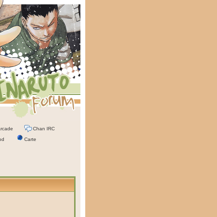
rcade
Chan IRC
od
Carte