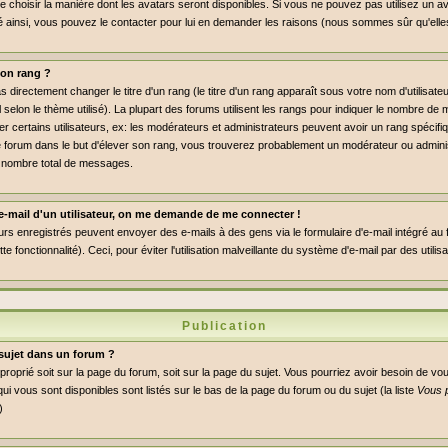
de choisir la manière dont les avatars seront disponibles. Si vous ne pouvez pas utilisez un av
dé ainsi, vous pouvez le contacter pour lui en demander les raisons (nous sommes sûr qu'elle
on rang ?
directement changer le titre d'un rang (le titre d'un rang apparaît sous votre nom d'utilisate
l selon le thème utilisé). La plupart des forums utilisent les rangs pour indiquer le nombre 
er certains utilisateurs, ex: les modérateurs et administrateurs peuvent avoir un rang spécifiq
le forum dans le but d'élever son rang, vous trouverez probablement un modérateur ou admini
 nombre total de messages.
n e-mail d'un utilisateur, on me demande de me connecter !
eurs enregistrés peuvent envoyer des e-mails à des gens via le formulaire d'e-mail intégré au
ette fonctionnalité). Ceci, pour éviter l'utilisation malveillante du système d'e-mail par des util
Publication
sujet dans un forum ?
pproprié soit sur la page du forum, soit sur la page du sujet. Vous pourriez avoir besoin de vo
ui vous sont disponibles sont listés sur le bas de la page du forum ou du sujet (la liste
Vous 
)