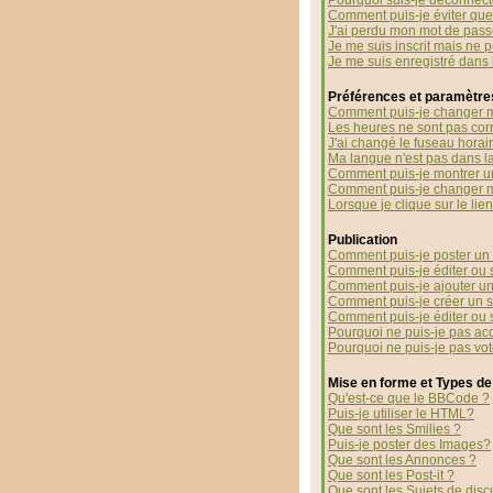
Pourquoi suis-je déconnec
Comment puis-je éviter que 
J'ai perdu mon mot de pass
Je me suis inscrit mais ne 
Je me suis enregistré dans
Préférences et paramètres
Comment puis-je changer m
Les heures ne sont pas corr
J'ai changé le fuseau horaire
Ma langue n'est pas dans la 
Comment puis-je montrer u
Comment puis-je changer 
Lorsque je clique sur le li
Publication
Comment puis-je poster un 
Comment puis-je éditer ou
Comment puis-je ajouter u
Comment puis-je créer un 
Comment puis-je éditer ou
Pourquoi ne puis-je pas ac
Pourquoi ne puis-je pas vo
Mise en forme et Types de
Qu'est-ce que le BBCode ?
Puis-je utiliser le HTML?
Que sont les Smilies ?
Puis-je poster des Images?
Que sont les Annonces ?
Que sont les Post-it ?
Que sont les Sujets de disc