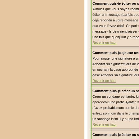
Comment puis-je éditer ou 
A moins que vous soyez l'adm
éditer un message (parfois seu
déjà répondu à votre message, 
que vous l'avez édité. Ce petit
message (ils devraient laisser 
une fois que quelqu'un y a rép
Revenir en haut
Comment puis-je ajouter un
Pour ajouter une signature à u
Attacher sa signature
lors de l
en cochant la case appropriée 
case Attacher sa signature lor
Revenir en haut
Comment puis-je créer un s
Créer un sondage est facile, l
apercevoir une partie
Ajouter 
n'avez probablement pas le dro
entrez son nom dans le champs
un sondage infini. Il y a une li
Revenir en haut
Comment puis-je éditer ou 