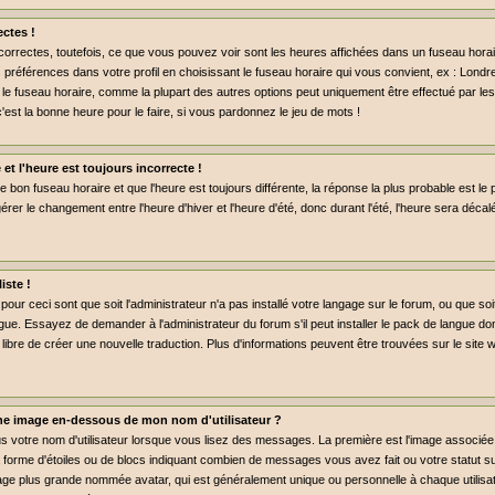
ctes !
rrectes, toutefois, ce que vous pouvez voir sont les heures affichées dans un fuseau horaire 
préférences dans votre profil en choisissant le fuseau horaire qui vous convient, ex : Londr
 le fuseau horaire, comme la plupart des autres options peut uniquement être effectué par les 
c'est la bonne heure pour le faire, si vous pardonnez le jeu de mots !
 et l'heure est toujours incorrecte !
le bon fuseau horaire et que l'heure est toujours différente, la réponse la plus probable est le 
rer le changement entre l'heure d'hiver et l'heure d'été, donc durant l'été, l'heure sera déca
iste !
pour ceci sont que soit l'administrateur n'a pas installé votre langage sur le forum, ou que so
gue. Essayez de demander à l'administrateur du forum s'il peut installer le pack de langue don
libre de créer une nouvelle traduction. Plus d'informations peuvent être trouvées sur le site
e image en-dessous de mon nom d'utilisateur ?
us votre nom d'utilisateur lorsque vous lisez des messages. La première est l'image associée
a forme d'étoiles ou de blocs indiquant combien de messages vous avez fait ou votre statut 
age plus grande nommée avatar, qui est généralement unique ou personnelle à chaque utilisate