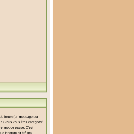
i du forum (un message est
n. Si vous vous êtes enregistré
r et mot de passe. C'est
ue le forum ait été mal