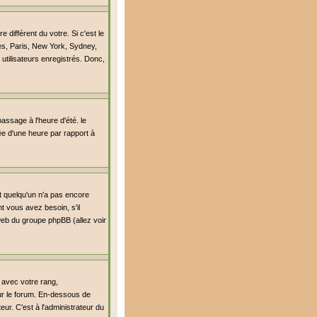
différent du votre. Si c'est le
es, Paris, New York, Sydney,
utilisateurs enregistrés. Donc,
passage à l'heure d'été. le
lée d'une heure par rapport à
it quelqu'un n'a pas encore
t vous avez besoin, s'il
 web du groupe phpBB (allez voir
 avec votre rang,
sur le forum. En-dessous de
ur. C'est à l'administrateur du