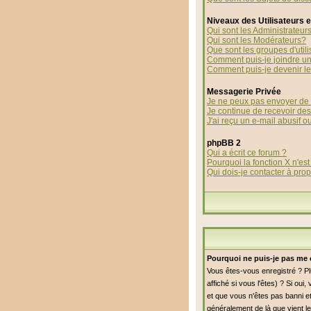
Niveaux des Utilisateurs 
Qui sont les Administrateur
Qui sont les Modérateurs?
Que sont les groupes d'utili
Comment puis-je joindre un 
Comment puis-je devenir le 
Messagerie Privée
Je ne peux pas envoyer de 
Je continue de recevoir de
J'ai reçu un e-mail abusif 
phpBB 2
Qui a écrit ce forum ?
Pourquoi la fonction X n'est
Qui dois-je contacter à prop
Pourquoi ne puis-je pas me 
Vous êtes-vous enregistré ? P
affiché si vous l'êtes) ? Si ou
et que vous n'êtes pas banni et
généralement de là que vient le