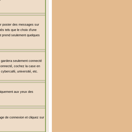
our poster des messages sur
és tels que le choix d'une
ment prend seulement quelques
s gardera seulement connecté
r connecté, cochez la case en
cybercafé, université, etc.
uniquement aux yeux des
 page de connexion et cliquez sur