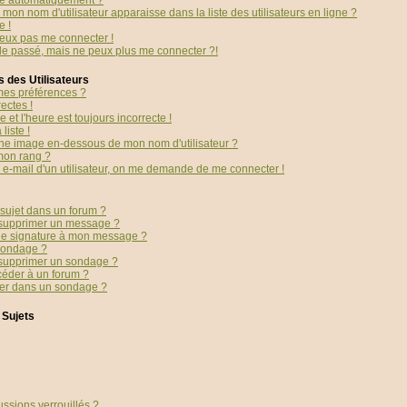
té automatiquement ?
mon nom d'utilisateur apparaisse dans la liste des utilisateurs en ligne ?
e !
peux pas me connecter !
 le passé, mais ne peux plus me connecter ?!
 des Utilisateurs
es préférences ?
ectes !
 et l'heure est toujours incorrecte !
liste !
ne image en-dessous de mon nom d'utilisateur ?
mon rang ?
en e-mail d'un utilisateur, on me demande de me connecter !
sujet dans un forum ?
 supprimer un message ?
ne signature à mon message ?
sondage ?
 supprimer un sondage ?
céder à un forum ?
ter dans un sondage ?
 Sujets
ussions verrouillés ?