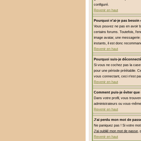
configuré.
Revenir en haut
Pourquoi n'ai-je pas besoin 
Vous pouvez ne pas en avoir be
certains forums. Toutefois, l'e
image avatar, une messagerie pr
instants, il est donc recommand
Revenir en haut
Pourquoi suis-je déconnect
Si vous ne cochez pas la cas
pour une période préétablie. Ce
vous connectant, ceci n'est pa
Revenir en haut
Comment puis-je éviter que m
Dans votre profil, vous trouve
administrateurs ou vous-même.
Revenir en haut
J'ai perdu mon mot de passe
Ne paniquez pas ! Si votre mot d
J'ai oublié mon mot de passe
, 
Revenir en haut