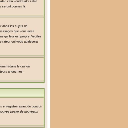
atar, cela voudra alors dire
s seront bonnes !).
ur dans les sujets de
de messages que vous avez
ue qui leur est propre. Veuillez
strateur qui vous abaissera
 forum (dans le cas où
isateurs anonymes.
us enregistrer avant de pouvoir
pouvez poster de nouveaux