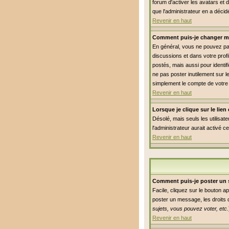
forum d'activer les avatars et 
que l'administrateur en a déci
Revenir en haut
Comment puis-je changer m
En général, vous ne pouvez pas 
discussions et dans votre profi
postés, mais aussi pour identifi
ne pas poster inutilement sur 
simplement le compte de votre
Revenir en haut
Lorsque je clique sur le lie
Désolé, mais seuls les utilisat
l'administrateur aurait activé c
Revenir en haut
Comment puis-je poster un 
Facile, cliquez sur le bouton a
poster un message, les droits q
sujets, vous pouvez voter, etc.
Revenir en haut