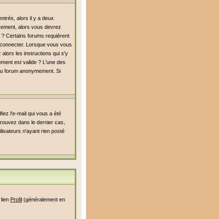
trés, alors il y a deux
rement, alors vous devrez
é ? Certains forums requièrent
s connecter. Lorsque vous vous
alors les instructions qui s'y
rement est valide ? L'une des
er du forum anonymement. Si
iez l'e-mail qui vous a été
rouvez dans le dernier cas,
lisateurs n'ayant rien posté
 lien
Profil
(généralement en