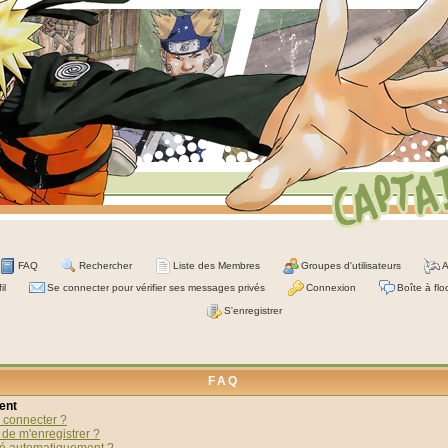
FAQ
Rechercher
Liste des Membres
Groupes d'utilisateurs
A
il
Se connecter pour vérifier ses messages privés
Connexion
Boîte à flo
S'enregistrer
FAQ
ent
 connecter ?
 de m'enregistrer ?