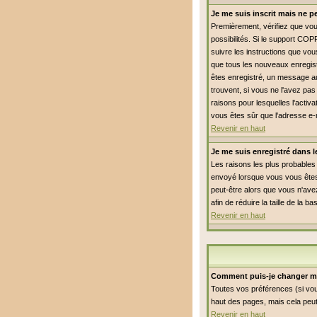
Je me suis inscrit mais ne 
Premièrement, vérifiez que vous
possibilités. Si le support COP
suivre les instructions que vou
que tous les nouveaux enregist
êtes enregistré, un message aur
trouvent, si vous ne l'avez pas
raisons pour lesquelles l'activ
vous êtes sûr que l'adresse e-
Revenir en haut
Je me suis enregistré dans 
Les raisons les plus probables 
envoyé lorsque vous vous êtes 
peut-être alors que vous n'avez
afin de réduire la taille de l
Revenir en haut
Comment puis-je changer m
Toutes vos préférences (si vou
haut des pages, mais cela peut
Revenir en haut