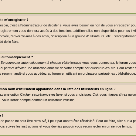
de m'enregistrer ?
soin, c'est à l'administrateur de décider si vous avez besoin ou non de vous enregistrer p
nregistrement vous donnera accès à des fonctions additionnelles non-disponibles pour les invit
ivée, l'envoi d'e-mail à des amis, l'inscription à un groupe d'utilisateurs, etc. L'enregistre
é de le faire.
é automatiquement ?
e
Se connecter automatiquement à chaque visite
lorsque vous vous connectez, le forum vou
ci permet d'éviter une utilisation abusive de votre compte par quelqu'un d'autre. Pour reste
s recommandé si vous accédez au forum en utilisant un ordinateur partagé, ex : bibliothèque, 
on nom d'utilisateur apparaisse dans la liste des utilisateurs en ligne ?
rez une option
Cacher sa présence en ligne
, si vous choisissez
Oui
, vous n'apparaîtrez qu'
 Vous serez compté comme un utilisateur invisible.
 !
e passe ne peut être retrouvé, il peut par contre être réinitialisé. Pour ce faire, aller sur la
puis suivez les instructions et vous devriez pouvoir vous reconnecter en un rien de temps.