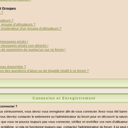
et Groupes
s ?
sateurs ?
groupe d'utilisateurs ?
modérateur d'un groupe d'utilisateurs ?
messages privés !
s messages privés non-désirés !
ou de spamming de quelqu'un sur ce forum !
 pas disponible ?
os des questions d'abus ou de légalité relatif à ce forum ?
Connexion et Enregistrement
connecter ?
lus sérieusement, vous devez vous enregistrer afin de vous connecter. Avez-vous été bann
i, vous devriez contacter le webmestre ou l'administrateur du forum pour en découvrir la raiso
 que vous ne pouvez toujours pas vous connecter, vérifiez et revérifiez vos nom d'utilisateu
 problème, si cela ne fonctionne toujours pas, contactez l'administrateur du forum, il se peut q