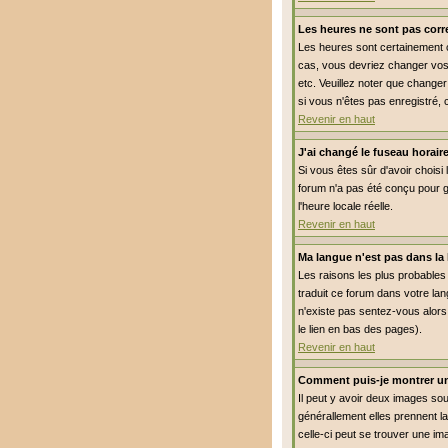
Les heures ne sont pas corre
Les heures sont certainement co
cas, vous devriez changer vos 
etc. Veuillez noter que changer
si vous n'êtes pas enregistré, 
Revenir en haut
J'ai changé le fuseau horaire
Si vous êtes sûr d'avoir choisi 
forum n'a pas été conçu pour gé
l'heure locale réelle.
Revenir en haut
Ma langue n'est pas dans la l
Les raisons les plus probables 
traduit ce forum dans votre lan
n'existe pas sentez-vous alors 
le lien en bas des pages).
Revenir en haut
Comment puis-je montrer un
Il peut y avoir deux images so
générallement elles prennent l
celle-ci peut se trouver une im