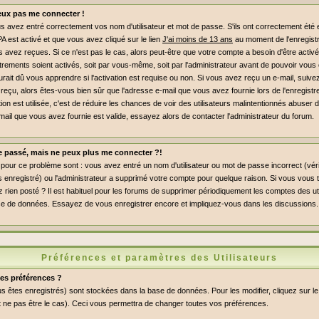
peux pas me connecter !
 avez entré correctement vos nom d'utilisateur et mot de passe. S'ils ont correctement été en
PA est activé et que vous avez cliqué sur le lien
J'ai moins de 13 ans
au moment de l'enregist
s avez reçues. Si ce n'est pas le cas, alors peut-être que votre compte a besoin d'être activ
rements soient activés, soit par vous-même, soit par l'administrateur avant de pouvoir vou
ait dû vous apprendre si l'activation est requise ou non. Si vous avez reçu un e-mail, suivez 
 reçu, alors êtes-vous bien sûr que l'adresse e-mail que vous avez fournie lors de l'enregist
ation est utilisée, c'est de réduire les chances de voir des utilisateurs malintentionnés abus
mail que vous avez fournie est valide, essayez alors de contacter l'administrateur du forum.
le passé, mais ne peux plus me connecter ?!
pour ce problème sont : vous avez entré un nom d'utilisateur ou mot de passe incorrect (vérif
enregistré) ou l'administrateur a supprimé votre compte pour quelque raison. Si vous vous t
 rien posté ? Il est habituel pour les forums de supprimer périodiquement les comptes des uti
a base de données. Essayez de vous enregistrer encore et impliquez-vous dans les discussions.
Préférences et paramètres des Utilisateurs
es préférences ?
s êtes enregistrés) sont stockées dans la base de données. Pour les modifier, cliquez sur le
 ne pas être le cas). Ceci vous permettra de changer toutes vos préférences.