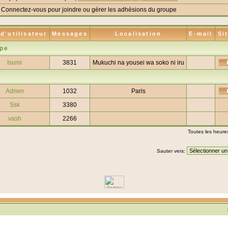
Connectez-vous pour joindre ou gérer les adhésions du groupe
d'utilisateur
Messages
Localisation
E-mail
Si
upe
Isumi
3831
Mukuchi na yousei wa soko ni iru
Adrien
1032
Paris
Ssk
3380
vash
2266
Toutes les heure
Sauter vers: