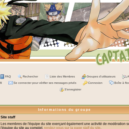
FAQ
Rechercher
Liste des Membres
Groupes d'utilisateurs
A
il
Se connecter pour vérifier ses messages privés
Connexion
Boîte à flo
S'enregistrer
Informations du groupe
Site staff
Les membres de l'équipe du site exerçant également une activité de modération su
l'équipe du site au complet,
rendez-vous sur la page staff du site
.