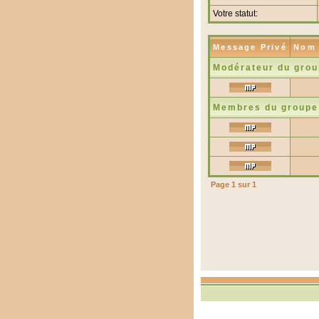
Votre statut:
Message Privé
Nom 
Modérateur du gro
Membres du groupe
Page
1
sur
1