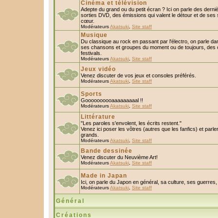
Cinéma et télévision
Adepte du grand ou du petit écran ? Ici on parle des derniè
sorties DVD, des émissions qui valent le détour et de ses 
cœur.
Modérateurs
Akatsuki
,
Site staff
Musique
Du classique au rock en passant par l'électro, on parle da
ses chansons et groupes du moment ou de toujours, des c
festivals.
Modérateurs
Akatsuki
,
Site staff
Jeux vidéo
Venez discuter de vos jeux et consoles préférés.
Modérateurs
Akatsuki
,
Site staff
Sports
Goooooooooaaaaaaaaal !!
Modérateurs
Akatsuki
,
Site staff
Littérature
"Les paroles s'envolent, les écrits restent."
Venez ici poser les vôtres (autres que les fanfics) et parl
grands.
Modérateurs
Akatsuki
,
Site staff
Bande dessinée
Venez discuter du Neuvième Art!
Modérateurs
Akatsuki
,
Site staff
Made in Japan
Ici, on parle du Japon en général, sa culture, ses guerres, 
Modérateurs
Akatsuki
,
Site staff
Général
Créations