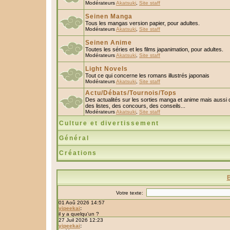
Modérateurs
Akatsuki
,
Site staff
Seinen Manga
Tous les mangas version papier, pour adultes.
Modérateurs
Akatsuki
,
Site staff
Seinen Anime
Toutes les séries et les films japanimation, pour adultes.
Modérateurs
Akatsuki
,
Site staff
Light Novels
Tout ce qui concerne les romans illustrés japonais
Modérateurs
Akatsuki
,
Site staff
Actu/Débats/Tournois/Tops
Des actualités sur les sorties manga et anime mais aussi
des listes, des concours, des conseils...
Modérateurs
Akatsuki
,
Site staff
Culture et divertissement
Général
Créations