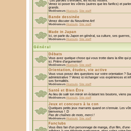
"Les paroles s'envolent, les écrits restent."
Venez ici poser les vôtres (autres que les fanfics) et parl
grands.
Modérateurs
Akatsuki
,
Site staff
Bande dessinée
Venez discuter du Neuvième Art!
Modérateurs
Akatsuki
,
Site staff
Made in Japan
Ici, on parle du Japon en général, sa culture, ses guerres, 
Modérateurs
Akatsuki
,
Site staff
Général
Débats
Vous avez quelque chose qui vous trotte dans la tête qui 
ici. Prière d'argumenter!
Modérateurs
Akatsuki
,
Site staff
Orientation, études, vie active
Vous vous posez des questions sur votre orientation ? S
administrative ? Venez ici échanger vos expériences et in
ses formalités.
Modérateurs
Akatsuki
,
Site staff
Santé et Bien Être
Au lieu de salir ton miroir en éclatant tes boutons, viens p
Modérateurs
Akatsuki
,
Site staff
Jeux et concours à la con
Quelques petits jeux marrants quand on s'ennuie. Les vôtr
bienvenus ! :D
Pas de chaînes de mots, merci !
Modérateurs
Akatsuki
,
Site staff
Fanclubs
Vous êtes fan d'un personnage de manga, d'un film, d'une c
adhérez à une idéologie quelconque, alors créez votre fan