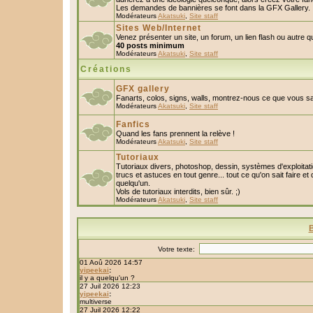
Les demandes de bannières se font dans la GFX Gallery.
Modérateurs
Akatsuki
,
Site staff
Sites Web/Internet
Venez présenter un site, un forum, un lien flash ou autre 
40 posts minimum
Modérateurs
Akatsuki
,
Site staff
Créations
GFX gallery
Fanarts, colos, signs, walls, montrez-nous ce que vous sa
Modérateurs
Akatsuki
,
Site staff
Fanfics
Quand les fans prennent la relève !
Modérateurs
Akatsuki
,
Site staff
Tutoriaux
Tutoriaux divers, photoshop, dessin, systèmes d'exploitatio
trucs et astuces en tout genre... tout ce qu'on sait faire et
quelqu'un.
Vols de tutoriaux interdits, bien sûr. ;)
Modérateurs
Akatsuki
,
Site staff