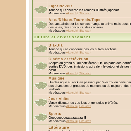
Light Novels
Tout ce qui concerne les romans illustrés japonais
Modérateurs
Akatsuki
,
Site staff
Actu/Débats/Tournois/Tops
Des actualités sur les sorties manga et anime mais aussi
des listes, des concours, des conseils...
Modérateurs
Akatsuki
,
Site staff
Culture et divertissement
Bla-Bla
Tout ce qui ne concerne pas les autres sections.
Modérateurs
Akatsuki
,
Site staff
Cinéma et télévision
Adepte du grand ou du petit écran ? Ici on parle des derniè
sorties DVD, des émissions qui valent le détour et de ses 
cœur.
Modérateurs
Akatsuki
,
Site staff
Musique
Du classique au rock en passant par l'électro, on parle da
ses chansons et groupes du moment ou de toujours, des c
festivals.
Modérateurs
Akatsuki
,
Site staff
Jeux vidéo
Venez discuter de vos jeux et consoles préférés.
Modérateurs
Akatsuki
,
Site staff
Sports
Goooooooooaaaaaaaaal !!
Modérateurs
Akatsuki
,
Site staff
Littérature