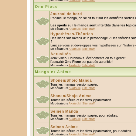
One Piece
Journal de bord
L'anime, le manga, on se dit tout sur les dernières sorti
!
Les spoils sur le manga sont interdits dans les topic
Modérateurs
Akatsuki
,
Site staff
Hypothèses/Théories
Des idées sur l'avenir d'un personnage ? Des théories s
?
Lancez-vous et développez vos hypothèses sur l'histoire 
Modérateurs
Akatsuki
,
Site staff
Actualités
Jeux vidéo, Databooks, événements en tout genre:
l'actualité
One Piece
est passée au crible !
Modérateurs
Akatsuki
,
Site staff
Manga et Anime
Shonen/Shojo Manga
Tous les mangas version papier.
Modérateurs
Akatsuki
,
Site staff
Shonen/Shojo Anime
Toutes les séries et les films japanimation.
Modérateurs
Akatsuki
,
Site staff
Seinen Manga
Tous les mangas version papier, pour adultes.
Modérateurs
Akatsuki
,
Site staff
Seinen Anime
Toutes les séries et les films japanimation, pour adultes.
Modérateurs
Akatsuki
,
Site staff