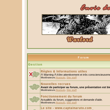
Forum
Gestion
Règles & Informations utiles
/!\ Warning /!\ A lire attentivement et très consciencieusem
Modérateurs
Akatsuki
,
Site staff
Nouvelles recrues
Avant de participer au forum, une présentation est bi
Modérateurs
Akatsuki
,
Site staff
Fonctionnement du forum
Actualités du forum, suggestions et demande d'aide.
Modérateurs
Akatsuki
,
Site staff
Le site - www.captainaruto.com