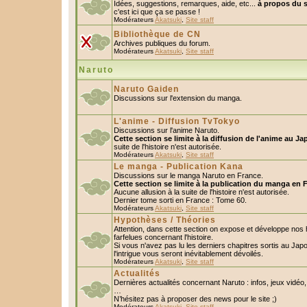
Idées, suggestions, remarques, aide, etc...
à propos du s
c'est ici que ça se passe !
Modérateurs
Akatsuki
,
Site staff
Bibliothèque de CN
Archives publiques du forum.
Modérateurs
Akatsuki
,
Site staff
Naruto
Naruto Gaiden
Discussions sur l'extension du manga.
L'anime - Diffusion TvTokyo
Discussions sur l'anime Naruto.
Cette section se limite à la diffusion de l'anime au Ja
suite de l'histoire n'est autorisée.
Modérateurs
Akatsuki
,
Site staff
Le manga - Publication Kana
Discussions sur le manga Naruto en France.
Cette section se limite à la publication du manga en 
Aucune allusion à la suite de l'histoire n'est autorisée.
Dernier tome sorti en France : Tome 60.
Modérateurs
Akatsuki
,
Site staff
Hypothèses / Théories
Attention, dans cette section on expose et développe nos
farfelues concernant l'histoire.
Si vous n'avez pas lu les derniers chapitres sortis au Ja
l'intrigue vous seront inévitablement dévoilés.
Modérateurs
Akatsuki
,
Site staff
Actualités
Dernières actualités concernant Naruto : infos, jeux vidéo
…
N’hésitez pas à proposer des news pour le site ;)
Modérateurs
Akatsuki
,
Site staff