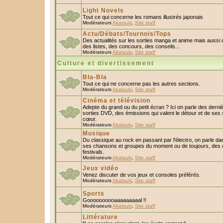
Light Novels
Tout ce qui concerne les romans illustrés japonais
Modérateurs
Akatsuki
,
Site staff
Actu/Débats/Tournois/Tops
Des actualités sur les sorties manga et anime mais aussi
des listes, des concours, des conseils...
Modérateurs
Akatsuki
,
Site staff
Culture et divertissement
Bla-Bla
Tout ce qui ne concerne pas les autres sections.
Modérateurs
Akatsuki
,
Site staff
Cinéma et télévision
Adepte du grand ou du petit écran ? Ici on parle des derniè
sorties DVD, des émissions qui valent le détour et de ses 
cœur.
Modérateurs
Akatsuki
,
Site staff
Musique
Du classique au rock en passant par l'électro, on parle da
ses chansons et groupes du moment ou de toujours, des c
festivals.
Modérateurs
Akatsuki
,
Site staff
Jeux vidéo
Venez discuter de vos jeux et consoles préférés.
Modérateurs
Akatsuki
,
Site staff
Sports
Goooooooooaaaaaaaaal !!
Modérateurs
Akatsuki
,
Site staff
Littérature