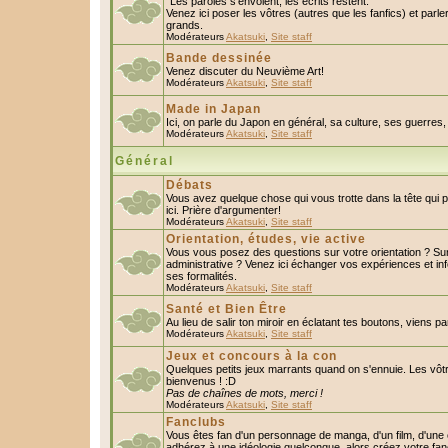
"Les paroles s'envolent, les écrits restent."
Venez ici poser les vôtres (autres que les fanfics) et parl
grands.
Modérateurs
Akatsuki
,
Site staff
Bande dessinée
Venez discuter du Neuvième Art!
Modérateurs
Akatsuki
,
Site staff
Made in Japan
Ici, on parle du Japon en général, sa culture, ses guerres, 
Modérateurs
Akatsuki
,
Site staff
Général
Débats
Vous avez quelque chose qui vous trotte dans la tête qui 
ici. Prière d'argumenter!
Modérateurs
Akatsuki
,
Site staff
Orientation, études, vie active
Vous vous posez des questions sur votre orientation ? S
administrative ? Venez ici échanger vos expériences et in
ses formalités.
Modérateurs
Akatsuki
,
Site staff
Santé et Bien Être
Au lieu de salir ton miroir en éclatant tes boutons, viens p
Modérateurs
Akatsuki
,
Site staff
Jeux et concours à la con
Quelques petits jeux marrants quand on s'ennuie. Les vôtr
bienvenus ! :D
Pas de chaînes de mots, merci !
Modérateurs
Akatsuki
,
Site staff
Fanclubs
Vous êtes fan d'un personnage de manga, d'un film, d'une c
adhérez à une idéologie quelconque, alors créez votre fan