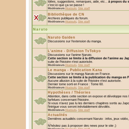
Idées, suggestions, remarques, aide, etc...
à propos du s
c'est ici que ça se passe !
Modérateurs
Akatsuki
,
Site staff
Bibliothèque de CN
Archives publiques du forum.
Modérateurs
Akatsuki
,
Site staff
Naruto
Naruto Gaiden
Discussions sur l'extension du manga.
L'anime - Diffusion TvTokyo
Discussions sur l'anime Naruto.
Cette section se limite à la diffusion de l'anime au Ja
suite de l'histoire n'est autorisée.
Modérateurs
Akatsuki
,
Site staff
Le manga - Publication Kana
Discussions sur le manga Naruto en France.
Cette section se limite à la publication du manga en 
Aucune allusion à la suite de l'histoire n'est autorisée.
Dernier tome sorti en France : Tome 60.
Modérateurs
Akatsuki
,
Site staff
Hypothèses / Théories
Attention, dans cette section on expose et développe nos
farfelues concernant l'histoire.
Si vous n'avez pas lu les derniers chapitres sortis au Ja
l'intrigue vous seront inévitablement dévoilés.
Modérateurs
Akatsuki
,
Site staff
Actualités
Dernières actualités concernant Naruto : infos, jeux vidéo
…
N’hésitez pas à proposer des news pour le site ;)
Modérateurs
Akatsuki
,
Site staff