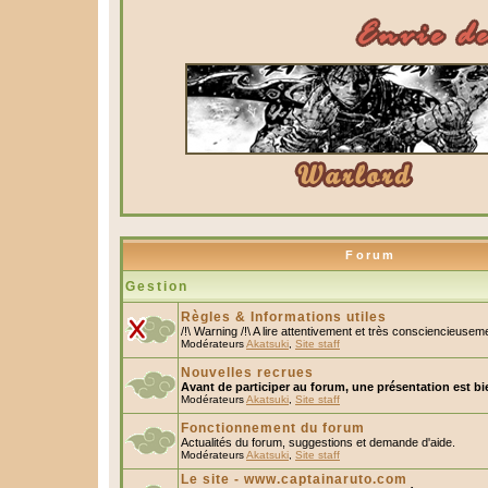
Forum
Gestion
Règles & Informations utiles
/!\ Warning /!\ A lire attentivement et très consciencieusem
Modérateurs
Akatsuki
,
Site staff
Nouvelles recrues
Avant de participer au forum, une présentation est bi
Modérateurs
Akatsuki
,
Site staff
Fonctionnement du forum
Actualités du forum, suggestions et demande d'aide.
Modérateurs
Akatsuki
,
Site staff
Le site - www.captainaruto.com