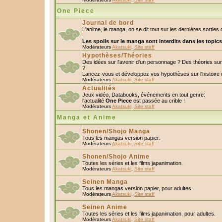
One Piece
Journal de bord
L'anime, le manga, on se dit tout sur les dernières sorti
!
Les spoils sur le manga sont interdits dans les topic
Modérateurs
Akatsuki
,
Site staff
Hypothèses/Théories
Des idées sur l'avenir d'un personnage ? Des théories s
?
Lancez-vous et développez vos hypothèses sur l'histoire 
Modérateurs
Akatsuki
,
Site staff
Actualités
Jeux vidéo, Databooks, événements en tout genre:
l'actualité
One Piece
est passée au crible !
Modérateurs
Akatsuki
,
Site staff
Manga et Anime
Shonen/Shojo Manga
Tous les mangas version papier.
Modérateurs
Akatsuki
,
Site staff
Shonen/Shojo Anime
Toutes les séries et les films japanimation.
Modérateurs
Akatsuki
,
Site staff
Seinen Manga
Tous les mangas version papier, pour adultes.
Modérateurs
Akatsuki
,
Site staff
Seinen Anime
Toutes les séries et les films japanimation, pour adultes.
Modérateurs
Akatsuki
,
Site staff