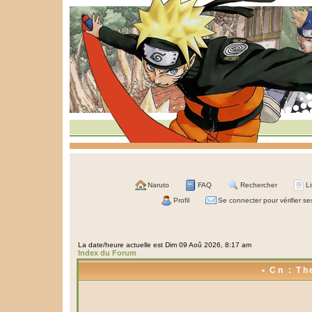
Naruto
FAQ
Rechercher
L
Profil
Se connecter pour vérifier s
La date/heure actuelle est Dim 09 Aoû 2026, 8:17 am
Index du Forum
• Cn : Th