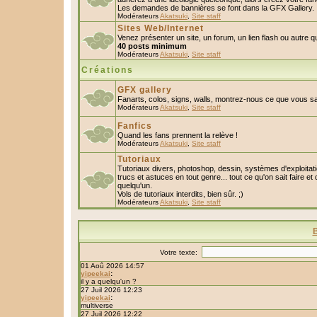
Les demandes de bannières se font dans la GFX Gallery.
Modérateurs
Akatsuki
,
Site staff
Sites Web/Internet
Venez présenter un site, un forum, un lien flash ou autre 
40 posts minimum
Modérateurs
Akatsuki
,
Site staff
Créations
GFX gallery
Fanarts, colos, signs, walls, montrez-nous ce que vous sa
Modérateurs
Akatsuki
,
Site staff
Fanfics
Quand les fans prennent la relève !
Modérateurs
Akatsuki
,
Site staff
Tutoriaux
Tutoriaux divers, photoshop, dessin, systèmes d'exploitatio
trucs et astuces en tout genre... tout ce qu'on sait faire et
quelqu'un.
Vols de tutoriaux interdits, bien sûr. ;)
Modérateurs
Akatsuki
,
Site staff