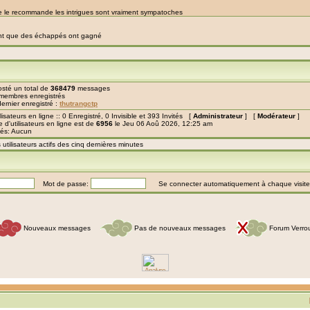
sté un total de
368479
messages
membres enregistrés
ernier enregistré :
thutrangctp
lisateurs en ligne :: 0 Enregistré, 0 Invisible et 393 Invités [
Administrateur
] [
Modérateur
]
d'utilisateurs en ligne est de
6956
le Jeu 06 Aoû 2026, 12:25 am
trés: Aucun
tilisateurs actifs des cinq dernières minutes
Mot de passe:
Se connecter automatiquement à chaque visit
Nouveaux messages
Pas de nouveaux messages
Forum Verrou