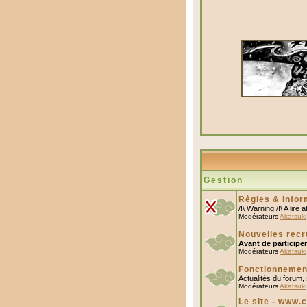
Gestion
Règles & Infor
/!\ Warning /!\ A lir
Modérateurs
Akatsuki
Nouvelles rec
Avant de participe
Modérateurs
Akatsuki
Fonctionnemen
Actualités du forum,
Modérateurs
Akatsuki
Le site - www.