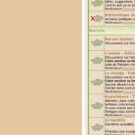
Idées, suggestions, 
c'est ici que ça se p
Modérateurs
Akatsuki
Bibliothèque d
Archives publiques 
Modérateurs
Akatsuki
Naruto
Naruto Gaiden
Discussions sur l'e
L'anime - Diff
Discussions sur l'an
Cette section se li
suite de l'histoire n'
Modérateurs
Akatsuki
Le manga - Pub
Discussions sur le 
Cette section se l
Aucune allusion à la s
Dernier tome sorti e
Modérateurs
Akatsuki
Hypothèses / T
Attention, dans cett
farfelues concernant l
Si vous n'avez pas l
l'intrigue vous seron
Modérateurs
Akatsuki
Actualités
Dernières actualités
…
N’hésitez pas à prop
Modérateurs
Akatsuki