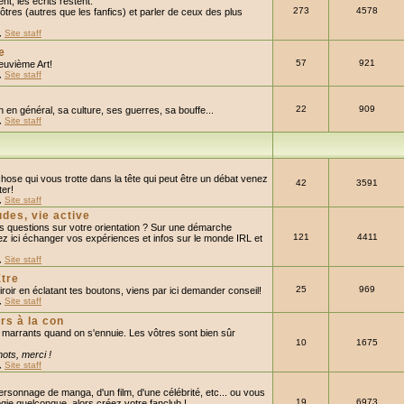
nt, les écrits restent."
273
4578
ôtres (autres que les fanfics) et parler de ceux des plus
,
Site staff
e
57
921
euvième Art!
,
Site staff
22
909
n en général, sa culture, ses guerres, sa bouffe...
,
Site staff
ose qui vous trotte dans la tête qui peut être un débat venez
42
3591
ter!
,
Site staff
udes, vie active
 questions sur votre orientation ? Sur une démarche
121
4411
ez ici échanger vos expériences et infos sur le monde IRL et
,
Site staff
Être
25
969
miroir en éclatant tes boutons, viens par ici demander conseil!
,
Site staff
rs à la con
 marrants quand on s'ennuie. Les vôtres sont bien sûr
10
1675
ots, merci !
,
Site staff
ersonnage de manga, d'un film, d'une célébrité, etc... ou vous
19
6973
gie quelconque, alors créez votre fanclub !