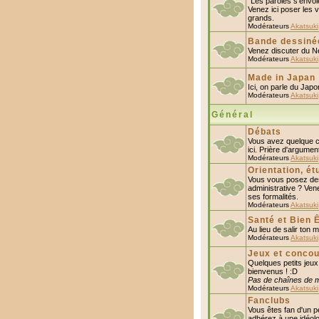
"Les paroles s'envole
Venez ici poser les v
grands.
Modérateurs
Akatsuki
Bande dessiné
Venez discuter du N
Modérateurs
Akatsuki
Made in Japan
Ici, on parle du Japo
Modérateurs
Akatsuki
Général
Débats
Vous avez quelque ch
ici. Prière d'argumen
Modérateurs
Akatsuki
Orientation, ét
Vous vous posez des
administrative ? Ven
ses formalités.
Modérateurs
Akatsuki
Santé et Bien 
Au lieu de salir ton 
Modérateurs
Akatsuki
Jeux et concou
Quelques petits jeux
bienvenus ! :D
Pas de chaînes de m
Modérateurs
Akatsuki
Fanclubs
Vous êtes fan d'un p
adhérez à une idéolo