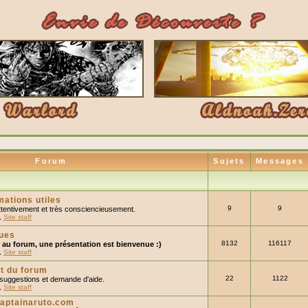
Forum
Sujets
Messages
mations utiles
9
9
e attentivement et très consciencieusement.
,
Site staff
rues
8132
116117
r au forum, une présentation est bienvenue :)
,
Site staff
t du forum
22
1122
 suggestions et demande d'aide.
,
Site staff
captainaruto.com