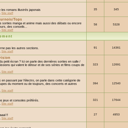
35
345
 les romans illustrés japonais
,
Site staff
urnois/Tops
les sorties manga et anime mais aussi des débats ou encore
58
5328
urs, des conseils...
,
Site staff
sement
91
14361
rne pas les autres sections.
,
Site staff
vision
 petit écran ? Ici on parle des dernières sorties en salle /
323
12691
ssions qui valent le détour et de ses séries et films coups de
,
Site staff
 en passant par l'électro, on parle dans cette catégorie de
394
12540
upes du moment ou de toujours, des concerts et autres
,
Site staff
321
17644
s jeux et consoles préférés.
,
Site staff
27
4953
aal !!
,
Site staff