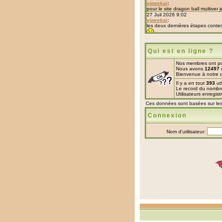
Qui est en ligne ?
Nos membres ont po
Nous avons
12497
Bienvenue à notre d
Il y a en tout
393
uti
Le record du nombre 
Utilisateurs enregis
Ces données sont basées sur les u
Connexion
Nom d'utilisateur: