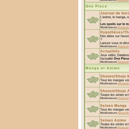
One Piece
Journal de bor
L'anime, le manga, o
!
Les spoils sur le m
Modérateurs
Akatsuki
Hypothèses/Th
Des idées sur l'ave
?
Lancez-vous et déve
Modérateurs
Akatsuki
Actualités
Jeux vidéo, Databoo
l'actualité
One Piece
Modérateurs
Akatsuki
Manga et Anime
Shonen/Shojo 
Tous les mangas ver
Modérateurs
Akatsuki
Shonen/Shojo 
Toutes les séries et 
Modérateurs
Akatsuki
Seinen Manga
Tous les mangas vers
Modérateurs
Akatsuki
Seinen Anime
Toutes les séries et 
Modérateurs
Akatsuki