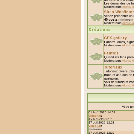
Les demandes de ban
Modérateurs
Akatsuki
Sites Web/Inte
Venez présenter un s
40 posts minimum
Modérateurs
Akatsuki
Créations
GFX gallery
Fanarts, colos, sign
Modérateurs
Akatsuki
Fanfics
Quand les fans prenn
Modérateurs
Akatsuki
Tutoriaux
Tutoriaux divers, pho
trucs et astuces en t
quelqu'un.
Vols de tutoriaux inter
Modérateurs
Akatsuki