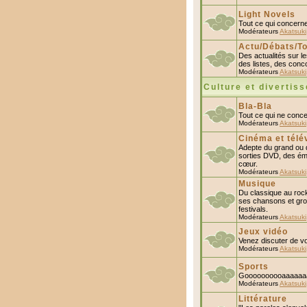
Light Novels
Tout ce qui concerne
Modérateurs
Akatsuki
Actu/Débats/To
Des actualités sur 
des listes, des conco
Modérateurs
Akatsuki
Culture et divertis
Bla-Bla
Tout ce qui ne conce
Modérateurs
Akatsuki
Cinéma et télé
Adepte du grand ou du
sorties DVD, des émi
cœur.
Modérateurs
Akatsuki
Musique
Du classique au rock
ses chansons et gro
festivals.
Modérateurs
Akatsuki
Jeux vidéo
Venez discuter de vo
Modérateurs
Akatsuki
Sports
Goooooooooaaaaaaa
Modérateurs
Akatsuki
Littérature