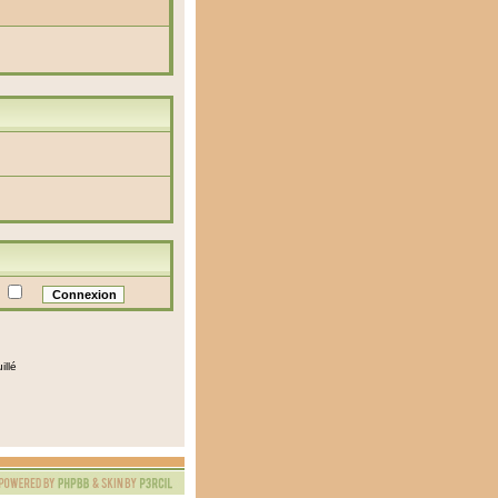
e
illé