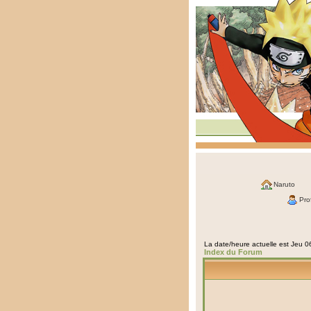
Naruto
Prof
La date/heure actuelle est Jeu 
Index du Forum