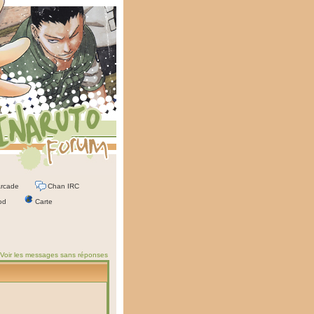
rcade
Chan IRC
od
Carte
Voir les messages sans réponses