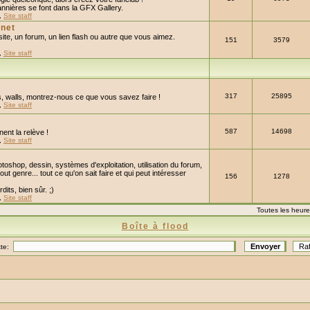
nières se font dans la GFX Gallery.
,
Site staff
rnet
ite, un forum, un lien flash ou autre que vous aimez.
151
3579
,
Site staff
317
25895
s, walls, montrez-nous ce que vous savez faire !
,
Site staff
587
14698
ent la relève !
,
Site staff
toshop, dessin, systèmes d'exploitation, utilisation du forum,
out genre... tout ce qu'on sait faire et qui peut intéresser
156
1278
dits, bien sûr. ;)
,
Site staff
Toutes les heur
Boîte à flood