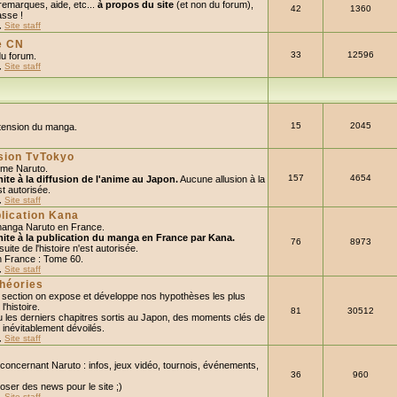
remarques, aide, etc...
à propos du site
(et non du forum),
42
1360
asse !
,
Site staff
e CN
33
12596
du forum.
,
Site staff
15
2045
xtension du manga.
usion TvTokyo
ime Naruto.
157
4654
mite à la diffusion de l'anime au Japon.
Aucune allusion à la
est autorisée.
,
Site staff
lication Kana
manga Naruto en France.
imite à la publication du manga en France par Kana.
76
8973
uite de l'histoire n'est autorisée.
n France : Tome 60.
,
Site staff
héories
e section on expose et développe nos hypothèses les plus
'histoire.
81
30512
u les derniers chapitres sortis au Japon, des moments clés de
t inévitablement dévoilés.
,
Site staff
 concernant Naruto : infos, jeux vidéo, tournois, événements,
36
960
oser des news pour le site ;)
,
Site staff