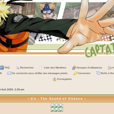
FAQ
Rechercher
Liste des Membres
Groupes d'utilisateurs
A
il
Se connecter pour vérifier ses messages privés
Connexion
Boîte à flo
S'enregistrer
06 Aoû 2026, 2:29 pm
• Cn : The Sound of Silence •