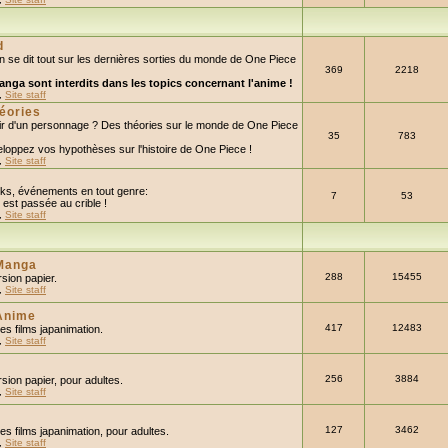
d
n se dit tout sur les dernières sorties du monde de One Piece
369
2218
anga sont interdits dans les topics concernant l'anime !
,
Site staff
éories
nir d'un personnage ? Des théories sur le monde de One Piece
35
783
loppez vos hypothèses sur l'histoire de One Piece !
,
Site staff
ks, événements en tout genre:
7
53
est passée au crible !
,
Site staff
Manga
288
15455
sion papier.
,
Site staff
Anime
417
12483
les films japanimation.
,
Site staff
256
3884
ion papier, pour adultes.
,
Site staff
127
3462
les films japanimation, pour adultes.
,
Site staff