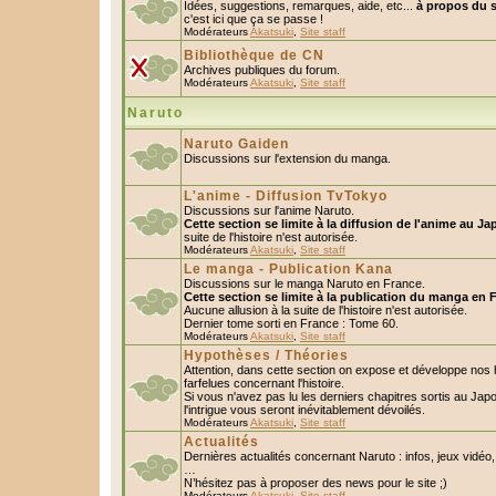
Idées, suggestions, remarques, aide, etc...
à propos du s
c'est ici que ça se passe !
Modérateurs
Akatsuki
,
Site staff
Bibliothèque de CN
Archives publiques du forum.
Modérateurs
Akatsuki
,
Site staff
Naruto
Naruto Gaiden
Discussions sur l'extension du manga.
L'anime - Diffusion TvTokyo
Discussions sur l'anime Naruto.
Cette section se limite à la diffusion de l'anime au Ja
suite de l'histoire n'est autorisée.
Modérateurs
Akatsuki
,
Site staff
Le manga - Publication Kana
Discussions sur le manga Naruto en France.
Cette section se limite à la publication du manga en 
Aucune allusion à la suite de l'histoire n'est autorisée.
Dernier tome sorti en France : Tome 60.
Modérateurs
Akatsuki
,
Site staff
Hypothèses / Théories
Attention, dans cette section on expose et développe nos
farfelues concernant l'histoire.
Si vous n'avez pas lu les derniers chapitres sortis au Ja
l'intrigue vous seront inévitablement dévoilés.
Modérateurs
Akatsuki
,
Site staff
Actualités
Dernières actualités concernant Naruto : infos, jeux vidéo
…
N’hésitez pas à proposer des news pour le site ;)
Modérateurs
Akatsuki
,
Site staff