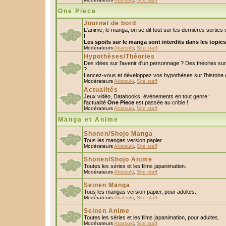
One Piece
Journal de bord
L'anime, le manga, on se dit tout sur les dernières sorti
!
Les spoils sur le manga sont interdits dans les topic
Modérateurs
Akatsuki
,
Site staff
Hypothèses/Théories
Des idées sur l'avenir d'un personnage ? Des théories s
?
Lancez-vous et développez vos hypothèses sur l'histoire 
Modérateurs
Akatsuki
,
Site staff
Actualités
Jeux vidéo, Databooks, événements en tout genre:
l'actualité
One Piece
est passée au crible !
Modérateurs
Akatsuki
,
Site staff
Manga et Anime
Shonen/Shojo Manga
Tous les mangas version papier.
Modérateurs
Akatsuki
,
Site staff
Shonen/Shojo Anime
Toutes les séries et les films japanimation.
Modérateurs
Akatsuki
,
Site staff
Seinen Manga
Tous les mangas version papier, pour adultes.
Modérateurs
Akatsuki
,
Site staff
Seinen Anime
Toutes les séries et les films japanimation, pour adultes.
Modérateurs
Akatsuki
,
Site staff