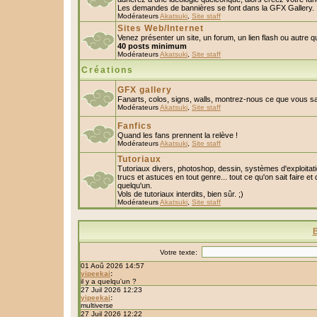
Les demandes de bannières se font dans la GFX Gallery.
Modérateurs
Akatsuki
,
Site staff
Sites Web/Internet
Venez présenter un site, un forum, un lien flash ou autre 
40 posts minimum
Modérateurs
Akatsuki
,
Site staff
Créations
GFX gallery
Fanarts, colos, signs, walls, montrez-nous ce que vous sa
Modérateurs
Akatsuki
,
Site staff
Fanfics
Quand les fans prennent la relève !
Modérateurs
Akatsuki
,
Site staff
Tutoriaux
Tutoriaux divers, photoshop, dessin, systèmes d'exploitatio
trucs et astuces en tout genre... tout ce qu'on sait faire et
quelqu'un.
Vols de tutoriaux interdits, bien sûr. ;)
Modérateurs
Akatsuki
,
Site staff