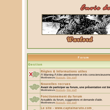
Forum
Gestion
Règles & Informations utiles
/!\ Warning /!\ A lire attentivement et très consciencieusem
Modérateurs
Akatsuki
,
Site staff
Nouvelles recrues
Avant de participer au forum, une présentation est bi
Modérateurs
Akatsuki
,
Site staff
Fonctionnement du forum
Actualités du forum, suggestions et demande d'aide.
Modérateurs
Akatsuki
,
Site staff
Le site - www.captainaruto.com