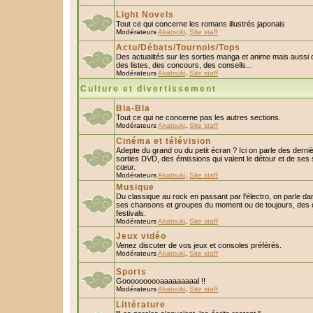
Light Novels
Tout ce qui concerne les romans illustrés japonais
Modérateurs
Akatsuki
,
Site staff
Actu/Débats/Tournois/Tops
Des actualités sur les sorties manga et anime mais aussi
des listes, des concours, des conseils...
Modérateurs
Akatsuki
,
Site staff
Culture et divertissement
Bla-Bla
Tout ce qui ne concerne pas les autres sections.
Modérateurs
Akatsuki
,
Site staff
Cinéma et télévision
Adepte du grand ou du petit écran ? Ici on parle des derniè
sorties DVD, des émissions qui valent le détour et de ses 
cœur.
Modérateurs
Akatsuki
,
Site staff
Musique
Du classique au rock en passant par l'électro, on parle da
ses chansons et groupes du moment ou de toujours, des c
festivals.
Modérateurs
Akatsuki
,
Site staff
Jeux vidéo
Venez discuter de vos jeux et consoles préférés.
Modérateurs
Akatsuki
,
Site staff
Sports
Goooooooooaaaaaaaaal !!
Modérateurs
Akatsuki
,
Site staff
Littérature