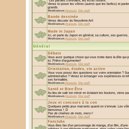
"Les paroles s'envolent, les écrits restent."
Venez ici poser les vôtres (autres que les fanfics) et parl
grands.
Modérateurs
Akatsuki
,
Site staff
Bande dessinée
Venez discuter du Neuvième Art!
Modérateurs
Akatsuki
,
Site staff
Made in Japan
Ici, on parle du Japon en général, sa culture, ses guerres, 
Modérateurs
Akatsuki
,
Site staff
Général
Débats
Vous avez quelque chose qui vous trotte dans la tête qui 
ici. Prière d'argumenter!
Modérateurs
Akatsuki
,
Site staff
Orientation, études, vie active
Vous vous posez des questions sur votre orientation ? S
administrative ? Venez ici échanger vos expériences et in
ses formalités.
Modérateurs
Akatsuki
,
Site staff
Santé et Bien Être
Au lieu de salir ton miroir en éclatant tes boutons, viens p
Modérateurs
Akatsuki
,
Site staff
Jeux et concours à la con
Quelques petits jeux marrants quand on s'ennuie. Les vôtr
bienvenus ! :D
Pas de chaînes de mots, merci !
Modérateurs
Akatsuki
,
Site staff
Fanclubs
Vous êtes fan d'un personnage de manga, d'un film, d'une c
adhérez à une idéologie quelconque, alors créez votre fan