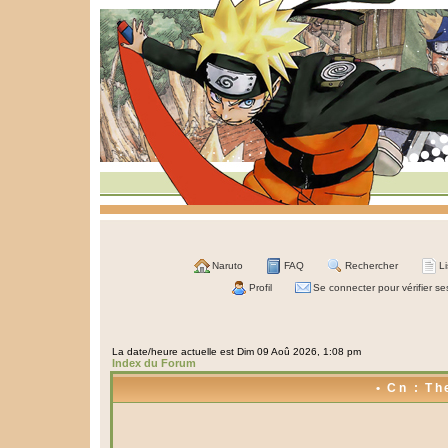
Naruto
FAQ
Rechercher
L
Profil
Se connecter pour vérifier s
La date/heure actuelle est Dim 09 Aoû 2026, 1:08 pm
Index du Forum
• Cn : Th