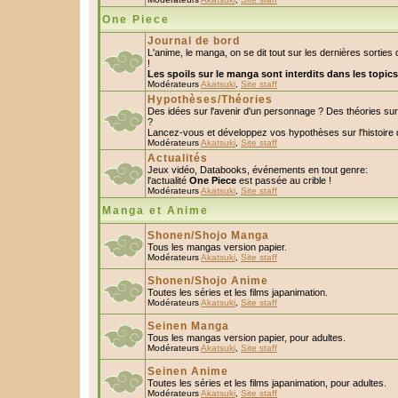
One Piece
Journal de bord
L'anime, le manga, on se dit tout sur les dernières sorti
!
Les spoils sur le manga sont interdits dans les topic
Modérateurs
Akatsuki
,
Site staff
Hypothèses/Théories
Des idées sur l'avenir d'un personnage ? Des théories s
?
Lancez-vous et développez vos hypothèses sur l'histoire 
Modérateurs
Akatsuki
,
Site staff
Actualités
Jeux vidéo, Databooks, événements en tout genre:
l'actualité
One Piece
est passée au crible !
Modérateurs
Akatsuki
,
Site staff
Manga et Anime
Shonen/Shojo Manga
Tous les mangas version papier.
Modérateurs
Akatsuki
,
Site staff
Shonen/Shojo Anime
Toutes les séries et les films japanimation.
Modérateurs
Akatsuki
,
Site staff
Seinen Manga
Tous les mangas version papier, pour adultes.
Modérateurs
Akatsuki
,
Site staff
Seinen Anime
Toutes les séries et les films japanimation, pour adultes.
Modérateurs
Akatsuki
,
Site staff