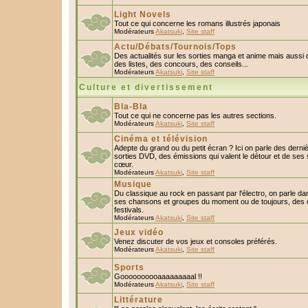
Light Novels
Tout ce qui concerne les romans illustrés japonais
Modérateurs
Akatsuki
,
Site staff
Actu/Débats/Tournois/Tops
Des actualités sur les sorties manga et anime mais aussi
des listes, des concours, des conseils...
Modérateurs
Akatsuki
,
Site staff
Culture et divertissement
Bla-Bla
Tout ce qui ne concerne pas les autres sections.
Modérateurs
Akatsuki
,
Site staff
Cinéma et télévision
Adepte du grand ou du petit écran ? Ici on parle des derniè
sorties DVD, des émissions qui valent le détour et de ses 
cœur.
Modérateurs
Akatsuki
,
Site staff
Musique
Du classique au rock en passant par l'électro, on parle da
ses chansons et groupes du moment ou de toujours, des c
festivals.
Modérateurs
Akatsuki
,
Site staff
Jeux vidéo
Venez discuter de vos jeux et consoles préférés.
Modérateurs
Akatsuki
,
Site staff
Sports
Goooooooooaaaaaaaaal !!
Modérateurs
Akatsuki
,
Site staff
Littérature