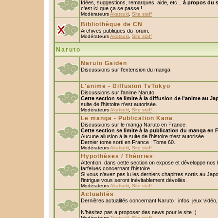
Idées, suggestions, remarques, aide, etc...
à propos du s
c'est ici que ça se passe !
Modérateurs
Akatsuki
,
Site staff
Bibliothèque de CN
Archives publiques du forum.
Modérateurs
Akatsuki
,
Site staff
Naruto
Naruto Gaiden
Discussions sur l'extension du manga.
L'anime - Diffusion TvTokyo
Discussions sur l'anime Naruto.
Cette section se limite à la diffusion de l'anime au Ja
suite de l'histoire n'est autorisée.
Modérateurs
Akatsuki
,
Site staff
Le manga - Publication Kana
Discussions sur le manga Naruto en France.
Cette section se limite à la publication du manga en 
Aucune allusion à la suite de l'histoire n'est autorisée.
Dernier tome sorti en France : Tome 60.
Modérateurs
Akatsuki
,
Site staff
Hypothèses / Théories
Attention, dans cette section on expose et développe nos
farfelues concernant l'histoire.
Si vous n'avez pas lu les derniers chapitres sortis au Ja
l'intrigue vous seront inévitablement dévoilés.
Modérateurs
Akatsuki
,
Site staff
Actualités
Dernières actualités concernant Naruto : infos, jeux vidéo
…
N’hésitez pas à proposer des news pour le site ;)
Modérateurs
Akatsuki
,
Site staff