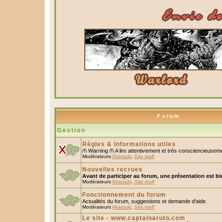
Forum
Gestion
Règles & Informations utiles
/!\ Warning /!\ A lire attentivement et très consciencieusem
Modérateurs
Akatsuki
,
Site staff
Nouvelles recrues
Avant de participer au forum, une présentation est bi
Modérateurs
Akatsuki
,
Site staff
Fonctionnement du forum
Actualités du forum, suggestions et demande d'aide.
Modérateurs
Akatsuki
,
Site staff
Le site - www.captainaruto.com