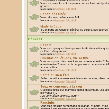
"Les paroles s'envolent, les écrits restent."
Venez ici poser les vôtres (autres que les fanfics) et parl
grands.
Modérateurs
Akatsuki
,
Site staff
Bande dessinée
Venez discuter du Neuvième Art!
Modérateurs
Akatsuki
,
Site staff
Made in Japan
Ici, on parle du Japon en général, sa culture, ses guerres, 
Modérateurs
Akatsuki
,
Site staff
Général
Débats
Vous avez quelque chose qui vous trotte dans la tête qui 
ici. Prière d'argumenter!
Modérateurs
Akatsuki
,
Site staff
Orientation, études, vie active
Vous vous posez des questions sur votre orientation ? S
administrative ? Venez ici échanger vos expériences et in
ses formalités.
Modérateurs
Akatsuki
,
Site staff
Santé et Bien Être
Au lieu de salir ton miroir en éclatant tes boutons, viens p
Modérateurs
Akatsuki
,
Site staff
Jeux et concours à la con
Quelques petits jeux marrants quand on s'ennuie. Les vôtr
bienvenus ! :D
Pas de chaînes de mots, merci !
Modérateurs
Akatsuki
,
Site staff
Fanclubs
Vous êtes fan d'un personnage de manga, d'un film, d'une c
adhérez à une idéologie quelconque, alors créez votre fan