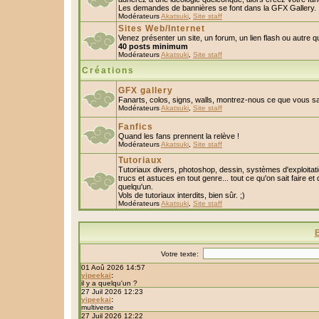
Les demandes de bannières se font dans la GFX Gallery.
Modérateurs
Akatsuki
,
Site staff
Sites Web/Internet
Venez présenter un site, un forum, un lien flash ou autre 
40 posts minimum
Modérateurs
Akatsuki
,
Site staff
Créations
GFX gallery
Fanarts, colos, signs, walls, montrez-nous ce que vous sa
Modérateurs
Akatsuki
,
Site staff
Fanfics
Quand les fans prennent la relève !
Modérateurs
Akatsuki
,
Site staff
Tutoriaux
Tutoriaux divers, photoshop, dessin, systèmes d'exploitatio
trucs et astuces en tout genre... tout ce qu'on sait faire et
quelqu'un.
Vols de tutoriaux interdits, bien sûr. ;)
Modérateurs
Akatsuki
,
Site staff