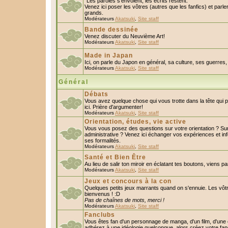
"Les paroles s'envolent, les écrits restent."
Venez ici poser les vôtres (autres que les fanfics) et parl
grands.
Modérateurs
Akatsuki
,
Site staff
Bande dessinée
Venez discuter du Neuvième Art!
Modérateurs
Akatsuki
,
Site staff
Made in Japan
Ici, on parle du Japon en général, sa culture, ses guerres, 
Modérateurs
Akatsuki
,
Site staff
Général
Débats
Vous avez quelque chose qui vous trotte dans la tête qui 
ici. Prière d'argumenter!
Modérateurs
Akatsuki
,
Site staff
Orientation, études, vie active
Vous vous posez des questions sur votre orientation ? S
administrative ? Venez ici échanger vos expériences et in
ses formalités.
Modérateurs
Akatsuki
,
Site staff
Santé et Bien Être
Au lieu de salir ton miroir en éclatant tes boutons, viens p
Modérateurs
Akatsuki
,
Site staff
Jeux et concours à la con
Quelques petits jeux marrants quand on s'ennuie. Les vôtr
bienvenus ! :D
Pas de chaînes de mots, merci !
Modérateurs
Akatsuki
,
Site staff
Fanclubs
Vous êtes fan d'un personnage de manga, d'un film, d'une c
adhérez à une idéologie quelconque, alors créez votre fan