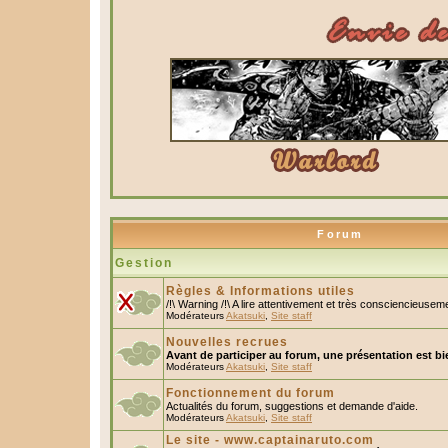
Forum
Gestion
Règles & Informations utiles
/!\ Warning /!\ A lire attentivement et très consciencieusem
Modérateurs
Akatsuki
,
Site staff
Nouvelles recrues
Avant de participer au forum, une présentation est bi
Modérateurs
Akatsuki
,
Site staff
Fonctionnement du forum
Actualités du forum, suggestions et demande d'aide.
Modérateurs
Akatsuki
,
Site staff
Le site - www.captainaruto.com