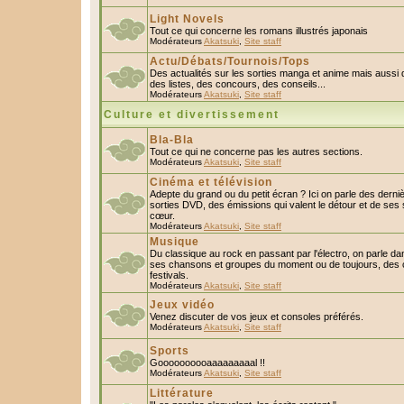
Light Novels
Tout ce qui concerne les romans illustrés japonais
Modérateurs
Akatsuki
,
Site staff
Actu/Débats/Tournois/Tops
Des actualités sur les sorties manga et anime mais aussi
des listes, des concours, des conseils...
Modérateurs
Akatsuki
,
Site staff
Culture et divertissement
Bla-Bla
Tout ce qui ne concerne pas les autres sections.
Modérateurs
Akatsuki
,
Site staff
Cinéma et télévision
Adepte du grand ou du petit écran ? Ici on parle des derniè
sorties DVD, des émissions qui valent le détour et de ses 
cœur.
Modérateurs
Akatsuki
,
Site staff
Musique
Du classique au rock en passant par l'électro, on parle da
ses chansons et groupes du moment ou de toujours, des c
festivals.
Modérateurs
Akatsuki
,
Site staff
Jeux vidéo
Venez discuter de vos jeux et consoles préférés.
Modérateurs
Akatsuki
,
Site staff
Sports
Goooooooooaaaaaaaaal !!
Modérateurs
Akatsuki
,
Site staff
Littérature