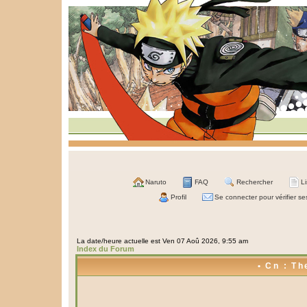
Naruto
FAQ
Rechercher
L
Profil
Se connecter pour vérifier s
La date/heure actuelle est Ven 07 Aoû 2026, 9:55 am
Index du Forum
• Cn : Th