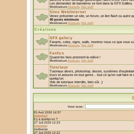
Les demandes de bannières se font dans la GFX Gallery.
Modérateurs
Akatsuki
,
Site staff
Sites Web/Internet
Venez présenter un site, un forum, un lien flash ou autre 
40 posts minimum
Modérateurs
Akatsuki
,
Site staff
Créations
GFX gallery
Fanarts, colos, signs, walls, montrez-nous ce que vous sa
Modérateurs
Akatsuki
,
Site staff
Fanfics
Quand les fans prennent la relève !
Modérateurs
Akatsuki
,
Site staff
Tutoriaux
Tutoriaux divers, photoshop, dessin, systèmes d'exploitatio
trucs et astuces en tout genre... tout ce qu'on sait faire et
quelqu'un.
Vols de tutoriaux interdits, bien sûr. ;)
Modérateurs
Akatsuki
,
Site staff