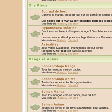
One Piece
Journal de bord
L'anime, le manga, on se dit tout sur les dernières sorti
!
Les spoils sur le manga sont interdits dans les topic
Modérateurs
Akatsuki
,
Site staff
Hypothèses/Théories
Des idées sur l'avenir d'un personnage ? Des théories s
?
Lancez-vous et développez vos hypothèses sur l'histoire 
Modérateurs
Akatsuki
,
Site staff
Actualités
Jeux vidéo, Databooks, événements en tout genre:
l'actualité
One Piece
est passée au crible !
Modérateurs
Akatsuki
,
Site staff
Manga et Anime
Shonen/Shojo Manga
Tous les mangas version papier.
Modérateurs
Akatsuki
,
Site staff
Shonen/Shojo Anime
Toutes les séries et les films japanimation.
Modérateurs
Akatsuki
,
Site staff
Seinen Manga
Tous les mangas version papier, pour adultes.
Modérateurs
Akatsuki
,
Site staff
Seinen Anime
Toutes les séries et les films japanimation, pour adultes.
Modérateurs
Akatsuki
,
Site staff