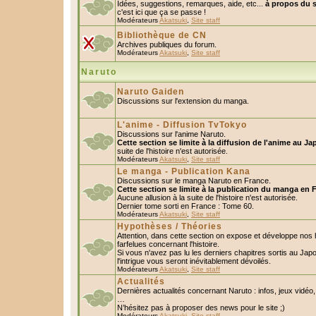
Idées, suggestions, remarques, aide, etc...
à propos du s
c'est ici que ça se passe !
Modérateurs
Akatsuki
,
Site staff
Bibliothèque de CN
Archives publiques du forum.
Modérateurs
Akatsuki
,
Site staff
Naruto
Naruto Gaiden
Discussions sur l'extension du manga.
L'anime - Diffusion TvTokyo
Discussions sur l'anime Naruto.
Cette section se limite à la diffusion de l'anime au Ja
suite de l'histoire n'est autorisée.
Modérateurs
Akatsuki
,
Site staff
Le manga - Publication Kana
Discussions sur le manga Naruto en France.
Cette section se limite à la publication du manga en 
Aucune allusion à la suite de l'histoire n'est autorisée.
Dernier tome sorti en France : Tome 60.
Modérateurs
Akatsuki
,
Site staff
Hypothèses / Théories
Attention, dans cette section on expose et développe nos
farfelues concernant l'histoire.
Si vous n'avez pas lu les derniers chapitres sortis au Ja
l'intrigue vous seront inévitablement dévoilés.
Modérateurs
Akatsuki
,
Site staff
Actualités
Dernières actualités concernant Naruto : infos, jeux vidéo
…
N’hésitez pas à proposer des news pour le site ;)
Modérateurs
Akatsuki
,
Site staff