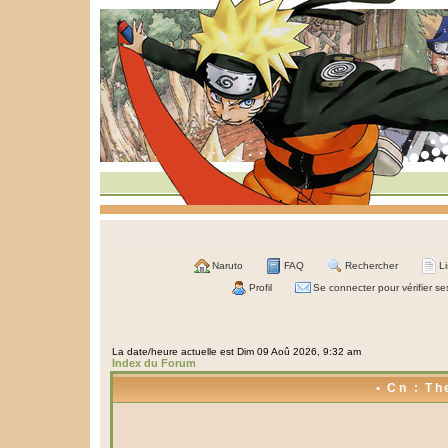
Naruto
FAQ
Rechercher
L
Profil
Se connecter pour vérifier s
La date/heure actuelle est Dim 09 Aoû 2026, 9:32 am
Index du Forum
• Cn : Th