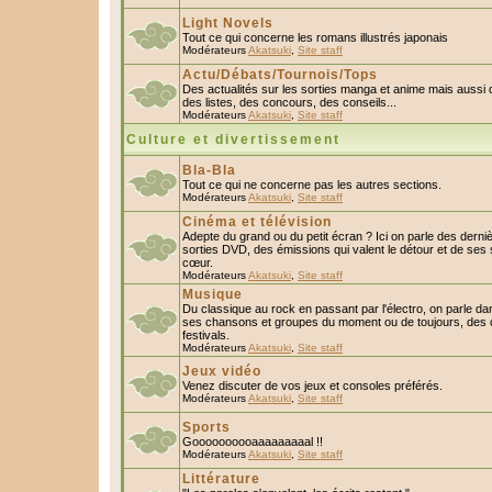
Light Novels
Tout ce qui concerne les romans illustrés japonais
Modérateurs
Akatsuki
,
Site staff
Actu/Débats/Tournois/Tops
Des actualités sur les sorties manga et anime mais aussi
des listes, des concours, des conseils...
Modérateurs
Akatsuki
,
Site staff
Culture et divertissement
Bla-Bla
Tout ce qui ne concerne pas les autres sections.
Modérateurs
Akatsuki
,
Site staff
Cinéma et télévision
Adepte du grand ou du petit écran ? Ici on parle des derniè
sorties DVD, des émissions qui valent le détour et de ses 
cœur.
Modérateurs
Akatsuki
,
Site staff
Musique
Du classique au rock en passant par l'électro, on parle da
ses chansons et groupes du moment ou de toujours, des c
festivals.
Modérateurs
Akatsuki
,
Site staff
Jeux vidéo
Venez discuter de vos jeux et consoles préférés.
Modérateurs
Akatsuki
,
Site staff
Sports
Goooooooooaaaaaaaaal !!
Modérateurs
Akatsuki
,
Site staff
Littérature