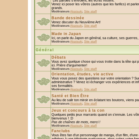
"Les paroles s'envolent, les écrits restent."
Venez ici poser les vôtres (autres que les fanfics) et parl
grands.
Modérateurs
Akatsuki
,
Site staff
Bande dessinée
Venez discuter du Neuvième Art!
Modérateurs
Akatsuki
,
Site staff
Made in Japan
Ici, on parle du Japon en général, sa culture, ses guerres, 
Modérateurs
Akatsuki
,
Site staff
Général
Débats
Vous avez quelque chose qui vous trotte dans la tête qui 
ici. Prière d'argumenter!
Modérateurs
Akatsuki
,
Site staff
Orientation, études, vie active
Vous vous posez des questions sur votre orientation ? S
administrative ? Venez ici échanger vos expériences et in
ses formalités.
Modérateurs
Akatsuki
,
Site staff
Santé et Bien Être
Au lieu de salir ton miroir en éclatant tes boutons, viens p
Modérateurs
Akatsuki
,
Site staff
Jeux et concours à la con
Quelques petits jeux marrants quand on s'ennuie. Les vôtr
bienvenus ! :D
Pas de chaînes de mots, merci !
Modérateurs
Akatsuki
,
Site staff
Fanclubs
Vous êtes fan d'un personnage de manga, d'un film, d'une c
adhérez à une idéologie quelconque, alors créez votre fan