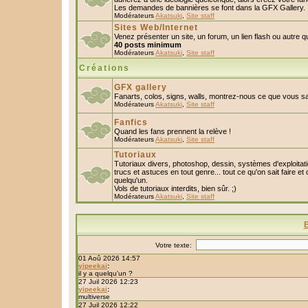
Les demandes de bannières se font dans la GFX Gallery.
Modérateurs
Akatsuki
,
Site staff
Sites Web/Internet
Venez présenter un site, un forum, un lien flash ou autre 
40 posts minimum
Modérateurs
Akatsuki
,
Site staff
Créations
GFX gallery
Fanarts, colos, signs, walls, montrez-nous ce que vous sa
Modérateurs
Akatsuki
,
Site staff
Fanfics
Quand les fans prennent la relève !
Modérateurs
Akatsuki
,
Site staff
Tutoriaux
Tutoriaux divers, photoshop, dessin, systèmes d'exploitatio
trucs et astuces en tout genre... tout ce qu'on sait faire et
quelqu'un.
Vols de tutoriaux interdits, bien sûr. ;)
Modérateurs
Akatsuki
,
Site staff