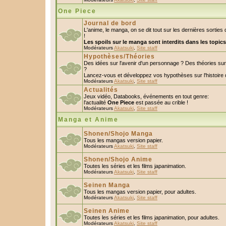
One Piece
Journal de bord
L'anime, le manga, on se dit tout sur les dernières sorti
!
Les spoils sur le manga sont interdits dans les topic
Modérateurs
Akatsuki
,
Site staff
Hypothèses/Théories
Des idées sur l'avenir d'un personnage ? Des théories s
?
Lancez-vous et développez vos hypothèses sur l'histoire 
Modérateurs
Akatsuki
,
Site staff
Actualités
Jeux vidéo, Databooks, événements en tout genre:
l'actualité
One Piece
est passée au crible !
Modérateurs
Akatsuki
,
Site staff
Manga et Anime
Shonen/Shojo Manga
Tous les mangas version papier.
Modérateurs
Akatsuki
,
Site staff
Shonen/Shojo Anime
Toutes les séries et les films japanimation.
Modérateurs
Akatsuki
,
Site staff
Seinen Manga
Tous les mangas version papier, pour adultes.
Modérateurs
Akatsuki
,
Site staff
Seinen Anime
Toutes les séries et les films japanimation, pour adultes.
Modérateurs
Akatsuki
,
Site staff