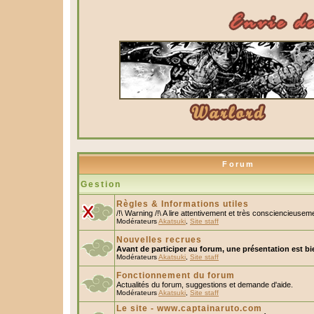
Forum
Gestion
Règles & Informations utiles
/!\ Warning /!\ A lire attentivement et très consciencieusem
Modérateurs
Akatsuki
,
Site staff
Nouvelles recrues
Avant de participer au forum, une présentation est bi
Modérateurs
Akatsuki
,
Site staff
Fonctionnement du forum
Actualités du forum, suggestions et demande d'aide.
Modérateurs
Akatsuki
,
Site staff
Le site - www.captainaruto.com