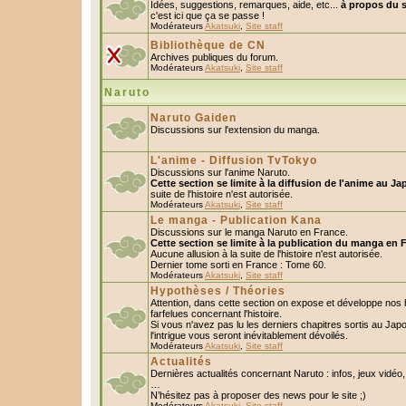
Idées, suggestions, remarques, aide, etc...
à propos du s
c'est ici que ça se passe !
Modérateurs
Akatsuki
,
Site staff
Bibliothèque de CN
Archives publiques du forum.
Modérateurs
Akatsuki
,
Site staff
Naruto
Naruto Gaiden
Discussions sur l'extension du manga.
L'anime - Diffusion TvTokyo
Discussions sur l'anime Naruto.
Cette section se limite à la diffusion de l'anime au Ja
suite de l'histoire n'est autorisée.
Modérateurs
Akatsuki
,
Site staff
Le manga - Publication Kana
Discussions sur le manga Naruto en France.
Cette section se limite à la publication du manga en 
Aucune allusion à la suite de l'histoire n'est autorisée.
Dernier tome sorti en France : Tome 60.
Modérateurs
Akatsuki
,
Site staff
Hypothèses / Théories
Attention, dans cette section on expose et développe nos
farfelues concernant l'histoire.
Si vous n'avez pas lu les derniers chapitres sortis au Ja
l'intrigue vous seront inévitablement dévoilés.
Modérateurs
Akatsuki
,
Site staff
Actualités
Dernières actualités concernant Naruto : infos, jeux vidéo
…
N’hésitez pas à proposer des news pour le site ;)
Modérateurs
Akatsuki
,
Site staff