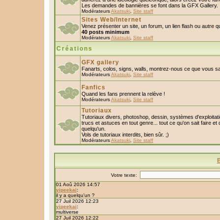
Les demandes de bannières se font dans la GFX Gallery.
Modérateurs
Akatsuki
,
Site staff
Sites Web/Internet
Venez présenter un site, un forum, un lien flash ou autre 
40 posts minimum
Modérateurs
Akatsuki
,
Site staff
Créations
GFX gallery
Fanarts, colos, signs, walls, montrez-nous ce que vous sa
Modérateurs
Akatsuki
,
Site staff
Fanfics
Quand les fans prennent la relève !
Modérateurs
Akatsuki
,
Site staff
Tutoriaux
Tutoriaux divers, photoshop, dessin, systèmes d'exploitatio
trucs et astuces en tout genre... tout ce qu'on sait faire et
quelqu'un.
Vols de tutoriaux interdits, bien sûr. ;)
Modérateurs
Akatsuki
,
Site staff