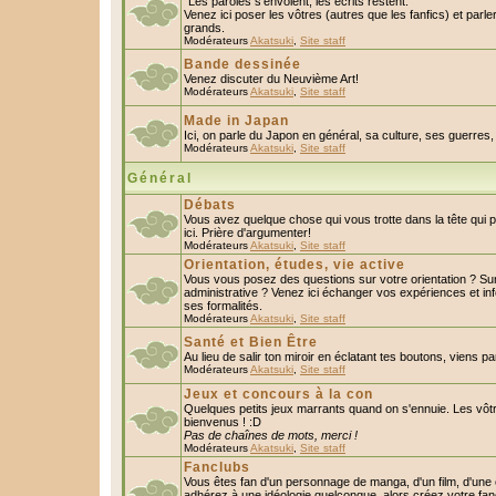
"Les paroles s'envolent, les écrits restent."
Venez ici poser les vôtres (autres que les fanfics) et parl
grands.
Modérateurs
Akatsuki
,
Site staff
Bande dessinée
Venez discuter du Neuvième Art!
Modérateurs
Akatsuki
,
Site staff
Made in Japan
Ici, on parle du Japon en général, sa culture, ses guerres, 
Modérateurs
Akatsuki
,
Site staff
Général
Débats
Vous avez quelque chose qui vous trotte dans la tête qui 
ici. Prière d'argumenter!
Modérateurs
Akatsuki
,
Site staff
Orientation, études, vie active
Vous vous posez des questions sur votre orientation ? S
administrative ? Venez ici échanger vos expériences et in
ses formalités.
Modérateurs
Akatsuki
,
Site staff
Santé et Bien Être
Au lieu de salir ton miroir en éclatant tes boutons, viens p
Modérateurs
Akatsuki
,
Site staff
Jeux et concours à la con
Quelques petits jeux marrants quand on s'ennuie. Les vôtr
bienvenus ! :D
Pas de chaînes de mots, merci !
Modérateurs
Akatsuki
,
Site staff
Fanclubs
Vous êtes fan d'un personnage de manga, d'un film, d'une c
adhérez à une idéologie quelconque, alors créez votre fan