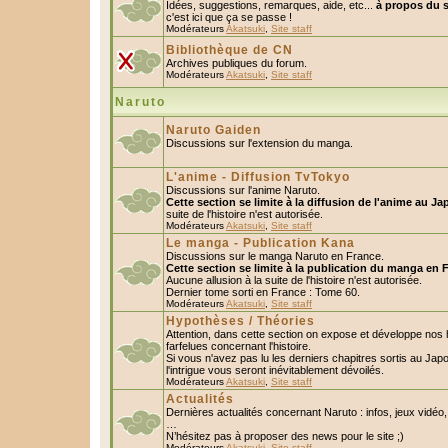
Idées, suggestions, remarques, aide, etc...
à propos du s
c'est ici que ça se passe !
Modérateurs
Akatsuki
,
Site staff
Bibliothèque de CN
Archives publiques du forum.
Modérateurs
Akatsuki
,
Site staff
Naruto
Naruto Gaiden
Discussions sur l'extension du manga.
L'anime - Diffusion TvTokyo
Discussions sur l'anime Naruto.
Cette section se limite à la diffusion de l'anime au Ja
suite de l'histoire n'est autorisée.
Modérateurs
Akatsuki
,
Site staff
Le manga - Publication Kana
Discussions sur le manga Naruto en France.
Cette section se limite à la publication du manga en 
Aucune allusion à la suite de l'histoire n'est autorisée.
Dernier tome sorti en France : Tome 60.
Modérateurs
Akatsuki
,
Site staff
Hypothèses / Théories
Attention, dans cette section on expose et développe nos
farfelues concernant l'histoire.
Si vous n'avez pas lu les derniers chapitres sortis au Ja
l'intrigue vous seront inévitablement dévoilés.
Modérateurs
Akatsuki
,
Site staff
Actualités
Dernières actualités concernant Naruto : infos, jeux vidéo
…
N’hésitez pas à proposer des news pour le site ;)
Modérateurs
Akatsuki
,
Site staff