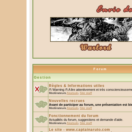
Forum
Gestion
Règles & Informations utiles
/!\ Warning /!\ A lire attentivement et très consciencieusem
Modérateurs
Akatsuki
,
Site staff
Nouvelles recrues
Avant de participer au forum, une présentation est bi
Modérateurs
Akatsuki
,
Site staff
Fonctionnement du forum
Actualités du forum, suggestions et demande d'aide.
Modérateurs
Akatsuki
,
Site staff
Le site - www.captainaruto.com