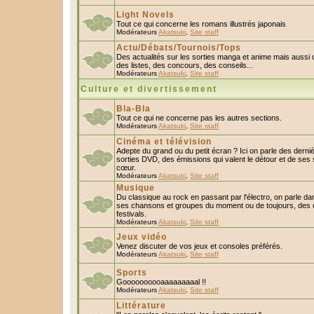
Light Novels
Tout ce qui concerne les romans illustrés japonais
Modérateurs
Akatsuki
,
Site staff
Actu/Débats/Tournois/Tops
Des actualités sur les sorties manga et anime mais aussi
des listes, des concours, des conseils...
Modérateurs
Akatsuki
,
Site staff
Culture et divertissement
Bla-Bla
Tout ce qui ne concerne pas les autres sections.
Modérateurs
Akatsuki
,
Site staff
Cinéma et télévision
Adepte du grand ou du petit écran ? Ici on parle des derniè
sorties DVD, des émissions qui valent le détour et de ses 
cœur.
Modérateurs
Akatsuki
,
Site staff
Musique
Du classique au rock en passant par l'électro, on parle da
ses chansons et groupes du moment ou de toujours, des c
festivals.
Modérateurs
Akatsuki
,
Site staff
Jeux vidéo
Venez discuter de vos jeux et consoles préférés.
Modérateurs
Akatsuki
,
Site staff
Sports
Goooooooooaaaaaaaaal !!
Modérateurs
Akatsuki
,
Site staff
Littérature