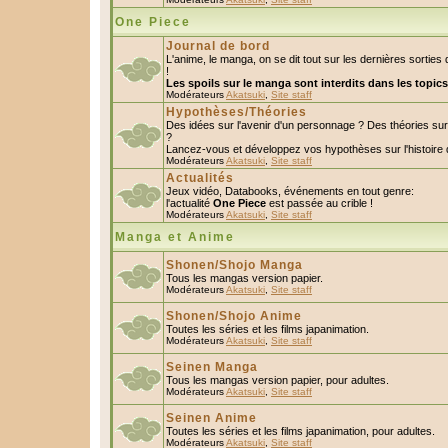
One Piece
Journal de bord
L'anime, le manga, on se dit tout sur les dernières sorti
!
Les spoils sur le manga sont interdits dans les topic
Modérateurs
Akatsuki
,
Site staff
Hypothèses/Théories
Des idées sur l'avenir d'un personnage ? Des théories s
?
Lancez-vous et développez vos hypothèses sur l'histoire 
Modérateurs
Akatsuki
,
Site staff
Actualités
Jeux vidéo, Databooks, événements en tout genre:
l'actualité
One Piece
est passée au crible !
Modérateurs
Akatsuki
,
Site staff
Manga et Anime
Shonen/Shojo Manga
Tous les mangas version papier.
Modérateurs
Akatsuki
,
Site staff
Shonen/Shojo Anime
Toutes les séries et les films japanimation.
Modérateurs
Akatsuki
,
Site staff
Seinen Manga
Tous les mangas version papier, pour adultes.
Modérateurs
Akatsuki
,
Site staff
Seinen Anime
Toutes les séries et les films japanimation, pour adultes.
Modérateurs
Akatsuki
,
Site staff