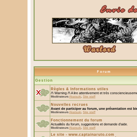
Forum
Gestion
Règles & Informations utiles
/!\ Warning /!\ A lire attentivement et très consciencieusem
Modérateurs
Akatsuki
,
Site staff
Nouvelles recrues
Avant de participer au forum, une présentation est bi
Modérateurs
Akatsuki
,
Site staff
Fonctionnement du forum
Actualités du forum, suggestions et demande d'aide.
Modérateurs
Akatsuki
,
Site staff
Le site - www.captainaruto.com