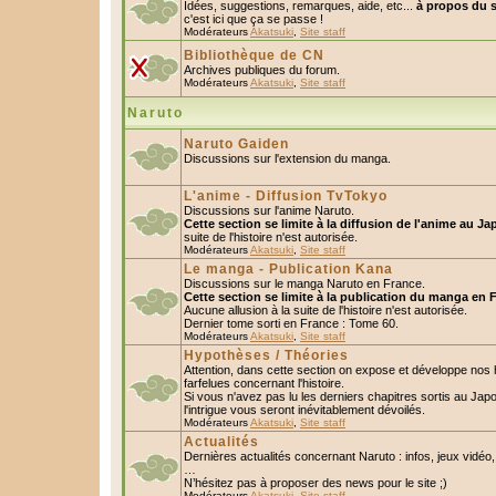
Idées, suggestions, remarques, aide, etc...
à propos du s
c'est ici que ça se passe !
Modérateurs
Akatsuki
,
Site staff
Bibliothèque de CN
Archives publiques du forum.
Modérateurs
Akatsuki
,
Site staff
Naruto
Naruto Gaiden
Discussions sur l'extension du manga.
L'anime - Diffusion TvTokyo
Discussions sur l'anime Naruto.
Cette section se limite à la diffusion de l'anime au Ja
suite de l'histoire n'est autorisée.
Modérateurs
Akatsuki
,
Site staff
Le manga - Publication Kana
Discussions sur le manga Naruto en France.
Cette section se limite à la publication du manga en 
Aucune allusion à la suite de l'histoire n'est autorisée.
Dernier tome sorti en France : Tome 60.
Modérateurs
Akatsuki
,
Site staff
Hypothèses / Théories
Attention, dans cette section on expose et développe nos
farfelues concernant l'histoire.
Si vous n'avez pas lu les derniers chapitres sortis au Ja
l'intrigue vous seront inévitablement dévoilés.
Modérateurs
Akatsuki
,
Site staff
Actualités
Dernières actualités concernant Naruto : infos, jeux vidéo
…
N’hésitez pas à proposer des news pour le site ;)
Modérateurs
Akatsuki
,
Site staff