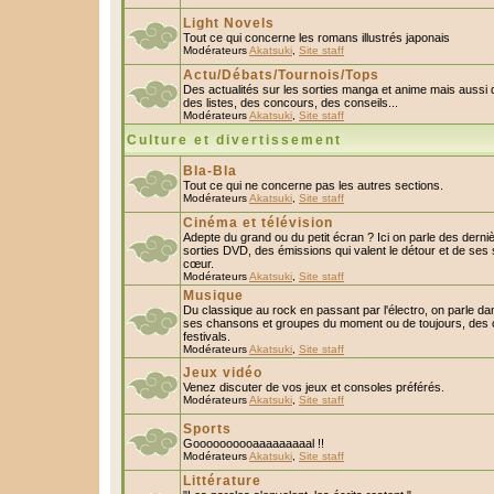
Light Novels
Tout ce qui concerne les romans illustrés japonais
Modérateurs
Akatsuki
,
Site staff
Actu/Débats/Tournois/Tops
Des actualités sur les sorties manga et anime mais aussi
des listes, des concours, des conseils...
Modérateurs
Akatsuki
,
Site staff
Culture et divertissement
Bla-Bla
Tout ce qui ne concerne pas les autres sections.
Modérateurs
Akatsuki
,
Site staff
Cinéma et télévision
Adepte du grand ou du petit écran ? Ici on parle des derniè
sorties DVD, des émissions qui valent le détour et de ses 
cœur.
Modérateurs
Akatsuki
,
Site staff
Musique
Du classique au rock en passant par l'électro, on parle da
ses chansons et groupes du moment ou de toujours, des c
festivals.
Modérateurs
Akatsuki
,
Site staff
Jeux vidéo
Venez discuter de vos jeux et consoles préférés.
Modérateurs
Akatsuki
,
Site staff
Sports
Goooooooooaaaaaaaaal !!
Modérateurs
Akatsuki
,
Site staff
Littérature