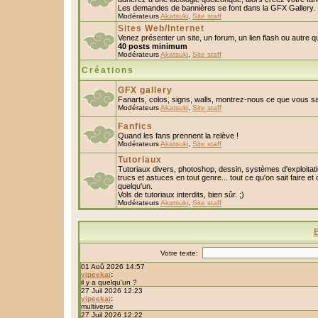
Les demandes de bannières se font dans la GFX Gallery.
Modérateurs
Akatsuki
,
Site staff
Sites Web/Internet
Venez présenter un site, un forum, un lien flash ou autre 
40 posts minimum
Modérateurs
Akatsuki
,
Site staff
Créations
GFX gallery
Fanarts, colos, signs, walls, montrez-nous ce que vous sa
Modérateurs
Akatsuki
,
Site staff
Fanfics
Quand les fans prennent la relève !
Modérateurs
Akatsuki
,
Site staff
Tutoriaux
Tutoriaux divers, photoshop, dessin, systèmes d'exploitatio
trucs et astuces en tout genre... tout ce qu'on sait faire et
quelqu'un.
Vols de tutoriaux interdits, bien sûr. ;)
Modérateurs
Akatsuki
,
Site staff