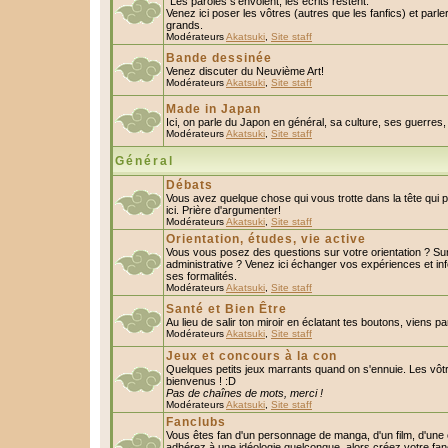
"Les paroles s'envolent, les écrits restent."
Venez ici poser les vôtres (autres que les fanfics) et parl
grands.
Modérateurs
Akatsuki
,
Site staff
Bande dessinée
Venez discuter du Neuvième Art!
Modérateurs
Akatsuki
,
Site staff
Made in Japan
Ici, on parle du Japon en général, sa culture, ses guerres, 
Modérateurs
Akatsuki
,
Site staff
Général
Débats
Vous avez quelque chose qui vous trotte dans la tête qui 
ici. Prière d'argumenter!
Modérateurs
Akatsuki
,
Site staff
Orientation, études, vie active
Vous vous posez des questions sur votre orientation ? S
administrative ? Venez ici échanger vos expériences et in
ses formalités.
Modérateurs
Akatsuki
,
Site staff
Santé et Bien Être
Au lieu de salir ton miroir en éclatant tes boutons, viens p
Modérateurs
Akatsuki
,
Site staff
Jeux et concours à la con
Quelques petits jeux marrants quand on s'ennuie. Les vôtr
bienvenus ! :D
Pas de chaînes de mots, merci !
Modérateurs
Akatsuki
,
Site staff
Fanclubs
Vous êtes fan d'un personnage de manga, d'un film, d'une c
adhérez à une idéologie quelconque, alors créez votre fan