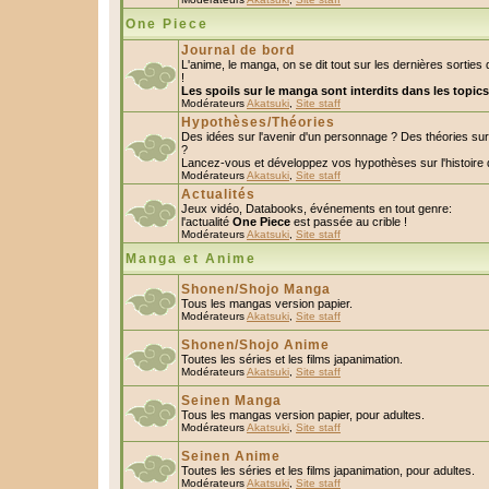
One Piece
Journal de bord
L'anime, le manga, on se dit tout sur les dernières sorti
!
Les spoils sur le manga sont interdits dans les topic
Modérateurs
Akatsuki
,
Site staff
Hypothèses/Théories
Des idées sur l'avenir d'un personnage ? Des théories s
?
Lancez-vous et développez vos hypothèses sur l'histoire 
Modérateurs
Akatsuki
,
Site staff
Actualités
Jeux vidéo, Databooks, événements en tout genre:
l'actualité
One Piece
est passée au crible !
Modérateurs
Akatsuki
,
Site staff
Manga et Anime
Shonen/Shojo Manga
Tous les mangas version papier.
Modérateurs
Akatsuki
,
Site staff
Shonen/Shojo Anime
Toutes les séries et les films japanimation.
Modérateurs
Akatsuki
,
Site staff
Seinen Manga
Tous les mangas version papier, pour adultes.
Modérateurs
Akatsuki
,
Site staff
Seinen Anime
Toutes les séries et les films japanimation, pour adultes.
Modérateurs
Akatsuki
,
Site staff