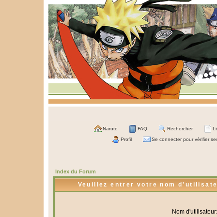
Naruto
FAQ
Rechercher
L
Profil
Se connecter pour vérifier s
Index du Forum
Veuillez entrer votre nom d'utilisa
Nom d'utilisateur