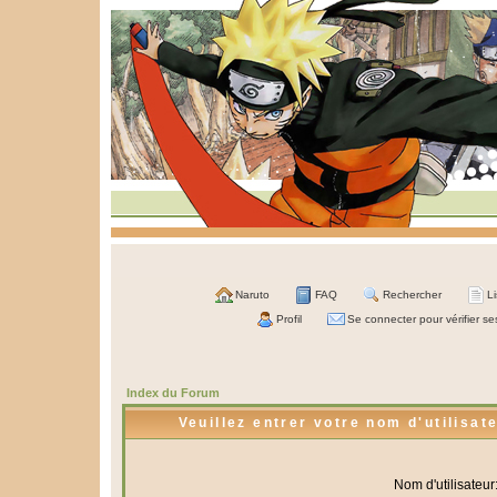
Naruto
FAQ
Rechercher
L
Profil
Se connecter pour vérifier s
Index du Forum
Veuillez entrer votre nom d'utilisa
Nom d'utilisateur