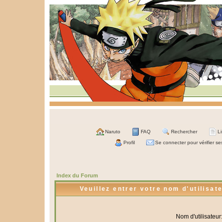
Naruto
FAQ
Rechercher
L
Profil
Se connecter pour vérifier s
Index du Forum
Veuillez entrer votre nom d'utilisa
Nom d'utilisateur