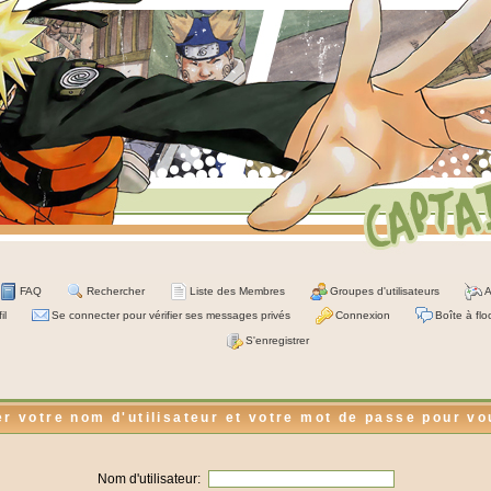
FAQ
Rechercher
Liste des Membres
Groupes d'utilisateurs
A
il
Se connecter pour vérifier ses messages privés
Connexion
Boîte à flo
S'enregistrer
er votre nom d'utilisateur et votre mot de passe pour v
Nom d'utilisateur: