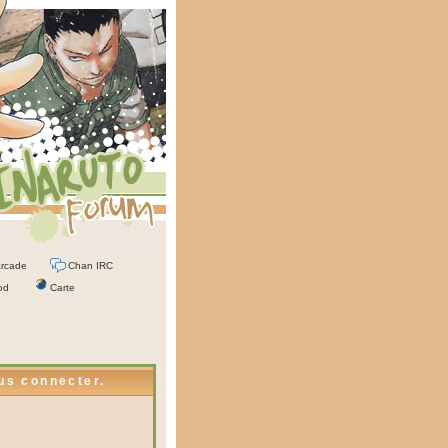
rcade
Chan IRC
od
Carte
ous connecter.