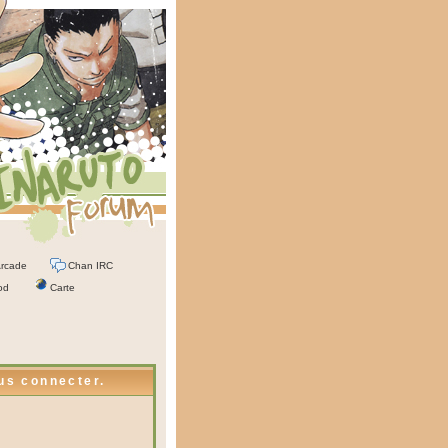
rcade
Chan IRC
od
Carte
ous connecter.