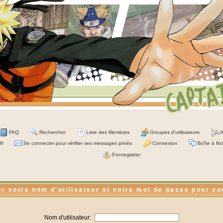
FAQ
Rechercher
Liste des Membres
Groupes d'utilisateurs
A
il
Se connecter pour vérifier ses messages privés
Connexion
Boîte à flo
S'enregistrer
er votre nom d'utilisateur et votre mot de passe pour v
Nom d'utilisateur: