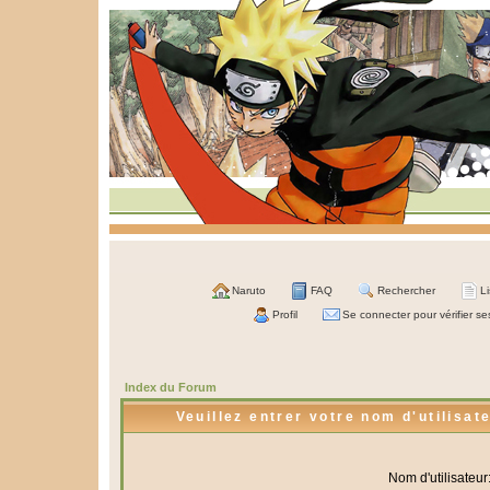
Naruto
FAQ
Rechercher
L
Profil
Se connecter pour vérifier s
Index du Forum
Veuillez entrer votre nom d'utilisa
Nom d'utilisateur