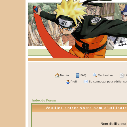
Naruto
FAQ
Rechercher
L
Profil
Se connecter pour vérifier s
Index du Forum
Veuillez entrer votre nom d'utilisa
Nom d'utilisateur