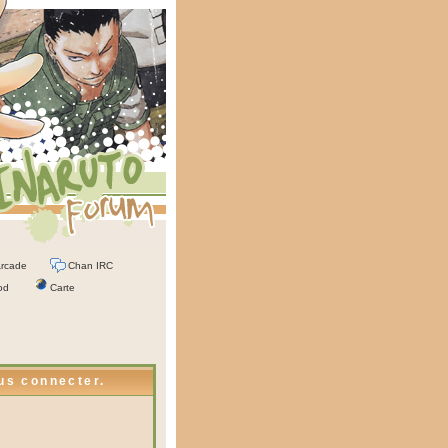
rcade
Chan IRC
od
Carte
ous connecter.