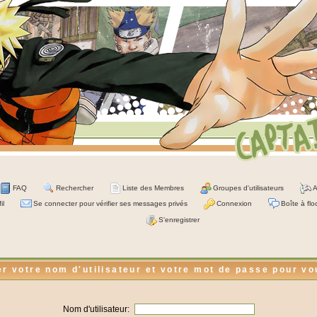
FAQ
Rechercher
Liste des Membres
Groupes d'utilisateurs
A
il
Se connecter pour vérifier ses messages privés
Connexion
Boîte à flo
S'enregistrer
er votre nom d'utilisateur et votre mot de passe pour v
Nom d'utilisateur: