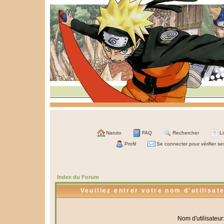
Naruto
FAQ
Rechercher
L
Profil
Se connecter pour vérifier s
Index du Forum
Veuillez entrer votre nom d'utilisa
Nom d'utilisateur