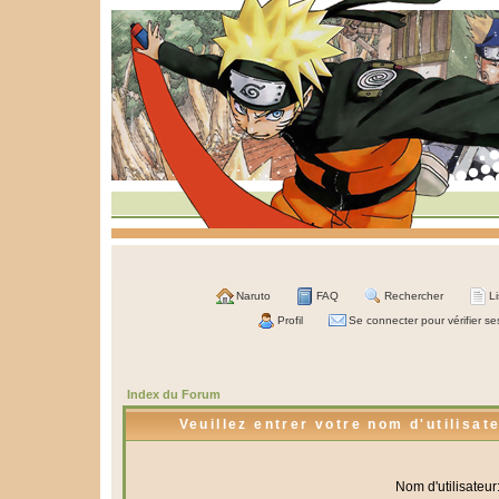
Naruto
FAQ
Rechercher
L
Profil
Se connecter pour vérifier s
Index du Forum
Veuillez entrer votre nom d'utilisa
Nom d'utilisateur