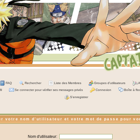
FAQ
Rechercher
Liste des Membres
Groupes d'utilisateurs
A
il
Se connecter pour vérifier ses messages privés
Connexion
Boîte à flo
S'enregistrer
er votre nom d'utilisateur et votre mot de passe pour v
Nom d'utilisateur: