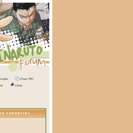
rcade
Chan IRC
od
Carte
ous connecter.