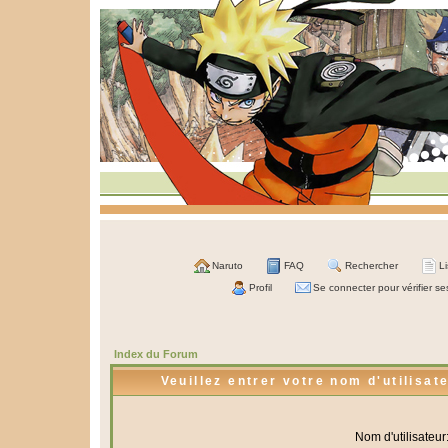
Naruto
FAQ
Rechercher
L
Profil
Se connecter pour vérifier s
Index du Forum
Veuillez entrer votre nom d'utilisa
Nom d'utilisateur