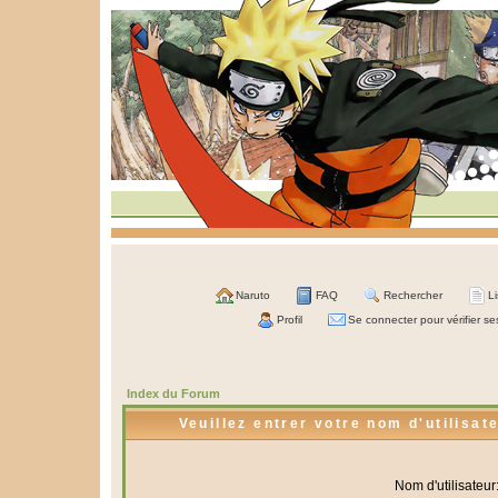
Naruto
FAQ
Rechercher
L
Profil
Se connecter pour vérifier s
Index du Forum
Veuillez entrer votre nom d'utilisa
Nom d'utilisateur