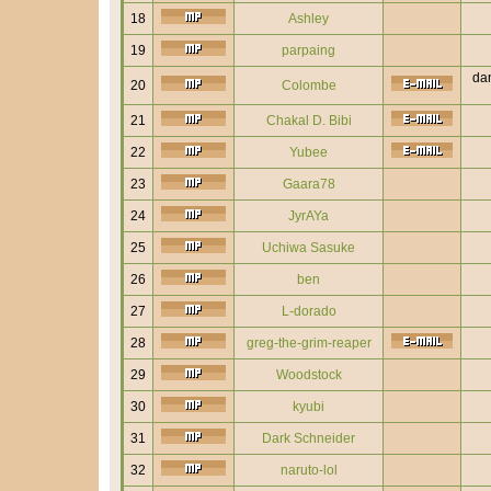
18
Ashley
19
parpaing
dan
20
Colombe
21
Chakal D. Bibi
22
Yubee
23
Gaara78
24
JyrAYa
25
Uchiwa Sasuke
26
ben
27
L-dorado
28
greg-the-grim-reaper
29
Woodstock
30
kyubi
31
Dark Schneider
32
naruto-lol