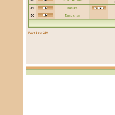
48
The Itachi-sama
49
¥usuke
50
Tama chan
Page
1
sur
250