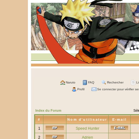
Naruto
FAQ
Rechercher
L
Profil
Se connecter pour vérifier s
Index du Forum
Sél
#
Nom d'utilisateur
E-mail
1
Speed Hunter
2
Adrien