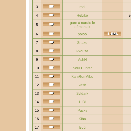
3
moi
4
Hebiko
e
gare à naruto le
5
démoniak
6
poloo
7
Snake
8
Pkouze
9
AshN
10
Soul Hunter
11
KamRonMiLo
12
vash
13
Syldark
14
H!B!
15
Pucky
16
Kiba
17
Bug