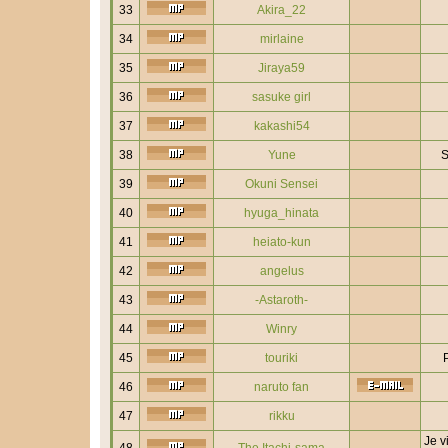
33
Akira_22
34
mirlaine
35
Jiraya59
36
sasuke girl
37
kakashi54
38
Yune
S
39
Okuni Sensei
40
hyuga_hinata
41
heiato-kun
42
angelus
43
-Astaroth-
44
Winry
45
touriki
46
naruto fan
47
rikku
Je v