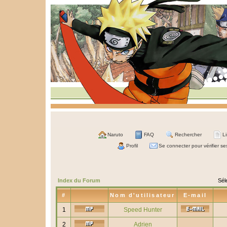
Naruto
FAQ
Rechercher
L
Profil
Se connecter pour vérifier s
Index du Forum
Sél
#
Nom d'utilisateur
E-mail
1
Speed Hunter
2
Adrien