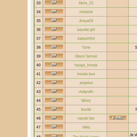
33
Akira_22
34
mirlaine
35
Jiraya59
36
sasuke girl
37
kakashi54
38
Yune
S
39
Okuni Sensei
40
hyuga_hinata
41
heiato-kun
42
angelus
43
-Astaroth-
44
Winry
45
touriki
46
naruto fan
47
rikku
Je v