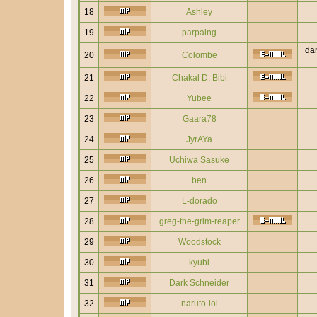
18
Ashley
19
parpaing
dan
20
Colombe
21
Chakal D. Bibi
22
Yubee
23
Gaara78
24
JyrAYa
25
Uchiwa Sasuke
26
ben
27
L-dorado
28
greg-the-grim-reaper
29
Woodstock
30
kyubi
31
Dark Schneider
32
naruto-lol