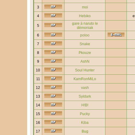
3
moi
4
Hebiko
e
gare à naruto le
5
démoniak
6
poloo
7
Snake
8
Pkouze
9
AshN
10
Soul Hunter
11
KamRonMiLo
12
vash
13
Syldark
14
H!B!
15
Pucky
16
Kiba
17
Bug