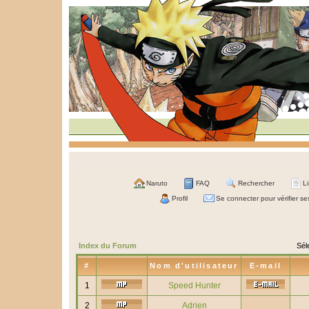
Naruto
FAQ
Rechercher
L
Profil
Se connecter pour vérifier s
Index du Forum
Sél
#
Nom d'utilisateur
E-mail
1
Speed Hunter
2
Adrien