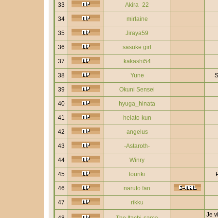
33
Akira_22
34
mirlaine
35
Jiraya59
36
sasuke girl
37
kakashi54
38
Yune
S
39
Okuni Sensei
40
hyuga_hinata
41
heiato-kun
42
angelus
43
-Astaroth-
44
Winry
45
touriki
46
naruto fan
47
rikku
Je v