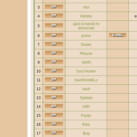
3
moi
4
Hebiko
e
gare à naruto le
5
démoniak
6
poloo
7
Snake
8
Pkouze
9
AshN
10
Soul Hunter
11
KamRonMiLo
12
vash
13
Syldark
14
H!B!
15
Pucky
16
Kiba
17
Bug