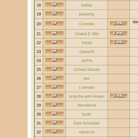
18
Ashley
19
parpaing
dan
20
Colombe
21
Chakal D. Bibi
22
Yubee
23
Gaara78
24
JyrAYa
25
Uchiwa Sasuke
26
ben
27
L-dorado
28
greg-the-grim-reaper
29
Woodstock
30
kyubi
31
Dark Schneider
32
naruto-lol