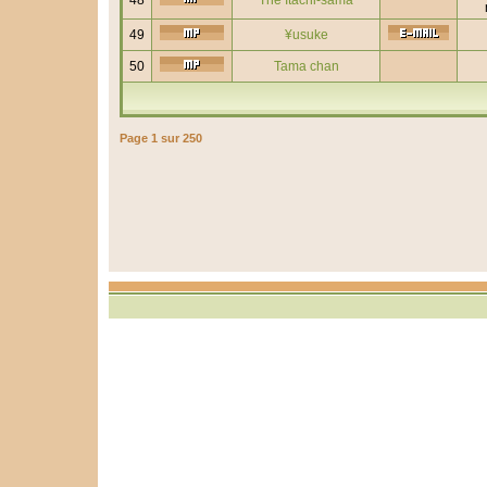
48
The Itachi-sama
49
¥usuke
50
Tama chan
Page
1
sur
250