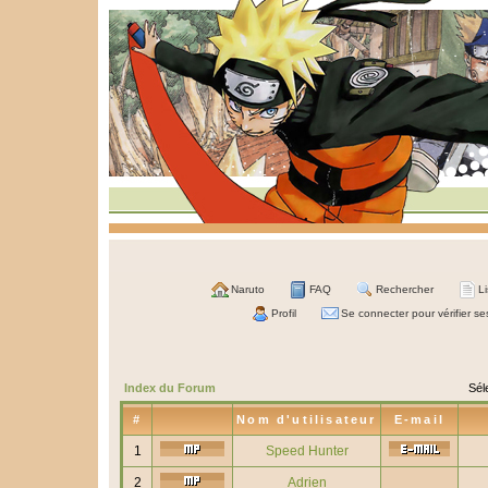
Naruto
FAQ
Rechercher
L
Profil
Se connecter pour vérifier s
Index du Forum
Sél
#
Nom d'utilisateur
E-mail
1
Speed Hunter
2
Adrien