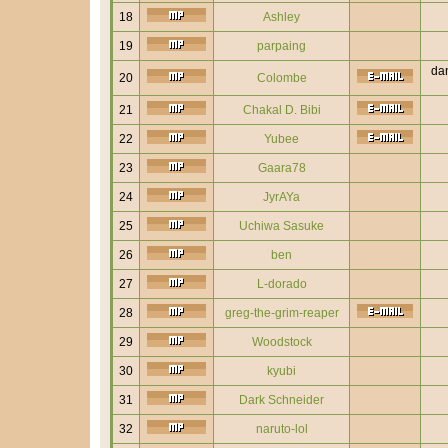
18
Ashley
19
parpaing
dan
20
Colombe
21
Chakal D. Bibi
22
Yubee
23
Gaara78
24
JyrAYa
25
Uchiwa Sasuke
26
ben
27
L-dorado
28
greg-the-grim-reaper
29
Woodstock
30
kyubi
31
Dark Schneider
32
naruto-lol