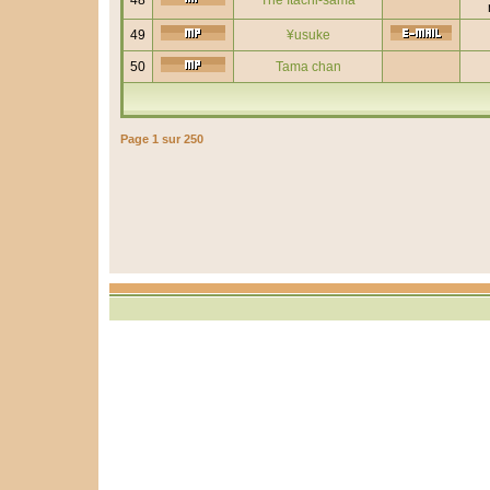
48
The Itachi-sama
49
¥usuke
50
Tama chan
Page
1
sur
250