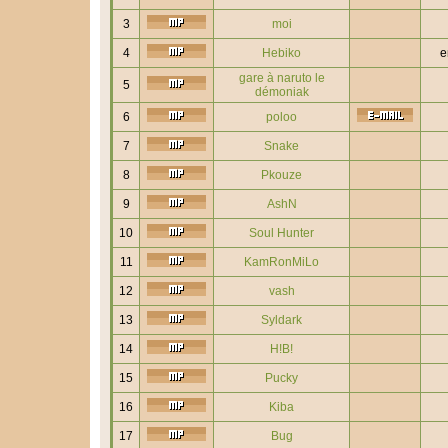
3
moi
4
Hebiko
e
gare à naruto le
5
démoniak
6
poloo
7
Snake
8
Pkouze
9
AshN
10
Soul Hunter
11
KamRonMiLo
12
vash
13
Syldark
14
H!B!
15
Pucky
16
Kiba
17
Bug