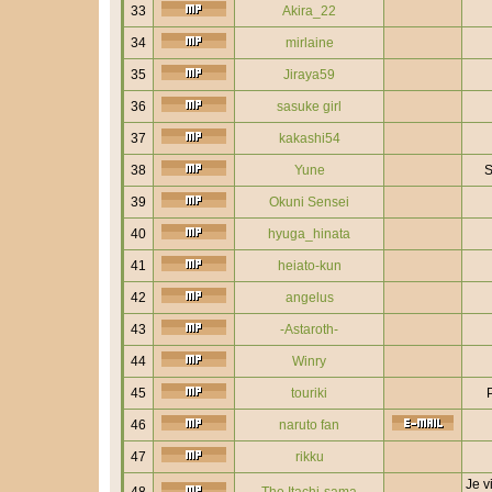
33
Akira_22
34
mirlaine
35
Jiraya59
36
sasuke girl
37
kakashi54
38
Yune
S
39
Okuni Sensei
40
hyuga_hinata
41
heiato-kun
42
angelus
43
-Astaroth-
44
Winry
45
touriki
46
naruto fan
47
rikku
Je v