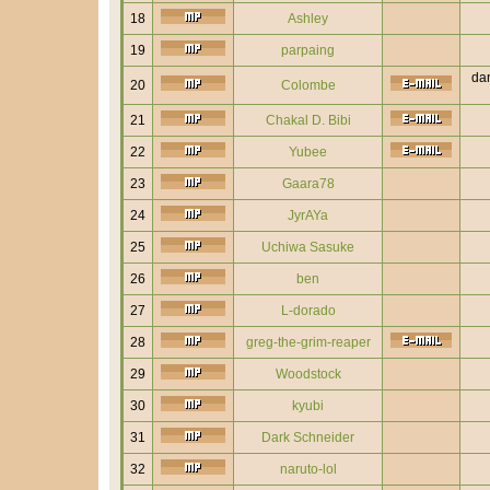
18
Ashley
19
parpaing
dan
20
Colombe
21
Chakal D. Bibi
22
Yubee
23
Gaara78
24
JyrAYa
25
Uchiwa Sasuke
26
ben
27
L-dorado
28
greg-the-grim-reaper
29
Woodstock
30
kyubi
31
Dark Schneider
32
naruto-lol