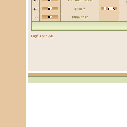
48
The Itachi-sama
49
¥usuke
50
Tama chan
Page
1
sur
250