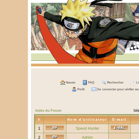
Naruto
FAQ
Rechercher
L
Profil
Se connecter pour vérifier s
Index du Forum
Sél
#
Nom d'utilisateur
E-mail
1
Speed Hunter
2
Adrien