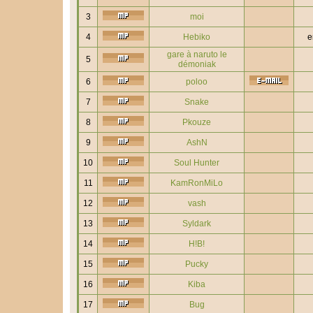
3
moi
4
Hebiko
e
gare à naruto le
5
démoniak
6
poloo
7
Snake
8
Pkouze
9
AshN
10
Soul Hunter
11
KamRonMiLo
12
vash
13
Syldark
14
H!B!
15
Pucky
16
Kiba
17
Bug