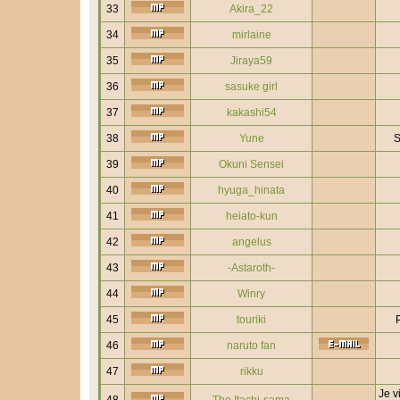
33
Akira_22
34
mirlaine
35
Jiraya59
36
sasuke girl
37
kakashi54
38
Yune
S
39
Okuni Sensei
40
hyuga_hinata
41
heiato-kun
42
angelus
43
-Astaroth-
44
Winry
45
touriki
46
naruto fan
47
rikku
Je v