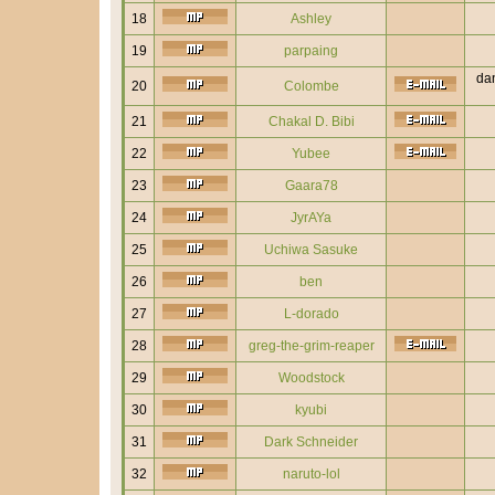
18
Ashley
19
parpaing
dan
20
Colombe
21
Chakal D. Bibi
22
Yubee
23
Gaara78
24
JyrAYa
25
Uchiwa Sasuke
26
ben
27
L-dorado
28
greg-the-grim-reaper
29
Woodstock
30
kyubi
31
Dark Schneider
32
naruto-lol