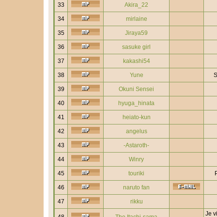
33
Akira_22
34
mirlaine
35
Jiraya59
36
sasuke girl
37
kakashi54
38
Yune
S
39
Okuni Sensei
40
hyuga_hinata
41
heiato-kun
42
angelus
43
-Astaroth-
44
Winry
45
touriki
46
naruto fan
47
rikku
Je v