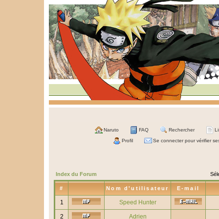
Naruto
FAQ
Rechercher
L
Profil
Se connecter pour vérifier s
Index du Forum
Sél
#
Nom d'utilisateur
E-mail
1
Speed Hunter
2
Adrien