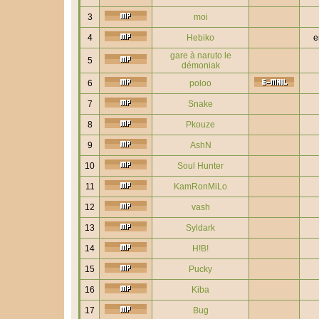
3
moi
4
Hebiko
e
gare à naruto le
5
démoniak
6
poloo
7
Snake
8
Pkouze
9
AshN
10
Soul Hunter
11
KamRonMiLo
12
vash
13
Syldark
14
H!B!
15
Pucky
16
Kiba
17
Bug