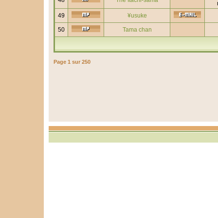
48
The Itachi-sama
49
¥usuke
50
Tama chan
Page
1
sur
250