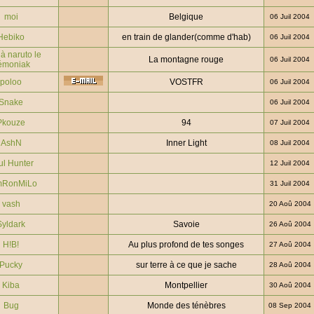
moi
Belgique
06 Juil 2004
Hebiko
en train de glander(comme d'hab)
06 Juil 2004
à naruto le
La montagne rouge
06 Juil 2004
émoniak
poloo
VOSTFR
06 Juil 2004
Snake
06 Juil 2004
Pkouze
94
07 Juil 2004
AshN
Inner Light
08 Juil 2004
ul Hunter
12 Juil 2004
mRonMiLo
31 Juil 2004
vash
20 Aoû 2004
Syldark
Savoie
26 Aoû 2004
H!B!
Au plus profond de tes songes
27 Aoû 2004
Pucky
sur terre à ce que je sache
28 Aoû 2004
Kiba
Montpellier
30 Aoû 2004
Bug
Monde des ténèbres
08 Sep 2004