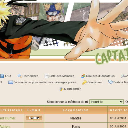
FAQ
Rechercher
Liste des Membres
Groupes d'utilisateurs
A
il
Se connecter pour vérifier ses messages privés
Connexion
Boîte à flo
S'enregistrer
Sélectionner la méthode de tri:
O
utilisateur
E-mail
Localisation
Inscrit le
ed Hunter
Nantes
06 Juil 2004
Adrien
Paris
06 Juil 2004