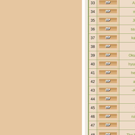
33
A
34
m
35
J
36
sa
37
ka
38
39
Oku
40
hyu
41
he
42
a
43
-A
44
45
46
na
47