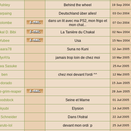
Ashley
Behind the wheel
19 Sep 2004
arpaing
Deutschland über alles!
03 Oct 2004
dans un lit avec ma PS2, mon frigo et
olombe
07 Oct 2004
mon chat...
al D. Bibi
La Tanière du Chakal
02 Nov 2004
Yubee
Usa
15 Nov 2004
aara78
Suna no Kuni
12 Jan 2005
JyrAYa
jamais trop loin de chez moi
10 Mar 2005
wa Sasuke
25 Avr 2005
ben
chez moi devant l'ordi ^^
12 Mai 2005
-dorado
15 Juin 2005
e-grim-reaper
28 Juin 2005
odstock
Seine et Marne
01 Juil 2005
kyubi
Elysion
14 Juil 2005
 Schneider
Dans l'Astral
22 Juil 2005
ruto-lol
devant mon ordi :p
25 Juil 2005