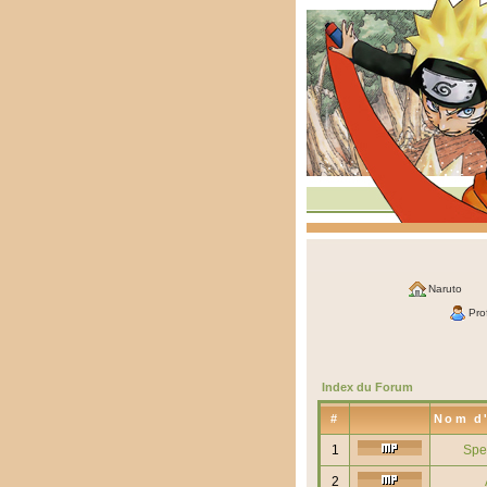
Naruto
Prof
Index du Forum
#
Nom d'
1
Spe
2