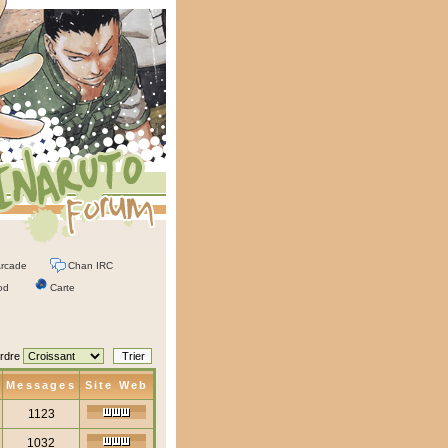
rcade
Chan IRC
od
Carte
rdre
Messages
Site Web
1123
1032