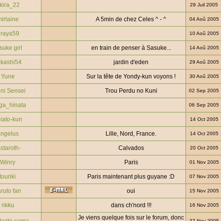
kira_22
29 Juil 2005
irlaine
A 5min de chez Celes ^ - ^
04 Aoû 2005
iraya59
10 Aoû 2005
suke girl
en train de penser à Sasuke...
14 Aoû 2005
kashi54
jardin d'eden
29 Aoû 2005
Yune
Sur la tête de Yondy-kun voyons !
30 Aoû 2005
ni Sensei
Trou Perdu no Kuni
02 Sep 2005
ga_hinata
06 Sep 2005
iato-kun
14 Oct 2005
ngelus
Lille, Nord, France.
14 Oct 2005
staroth-
Calvados
20 Oct 2005
Winry
Paris
01 Nov 2005
touriki
Paris maintenant plus guyane :D
07 Nov 2005
ruto fan
oui
15 Nov 2005
rikku
dans ch'nord !!!
16 Nov 2005
Je viens quelque fois sur le forum, donc
27 Nov 2005