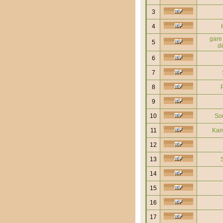
3
4
gare 
5
d
6
7
8
9
10
So
11
Ka
12
13
14
15
16
17