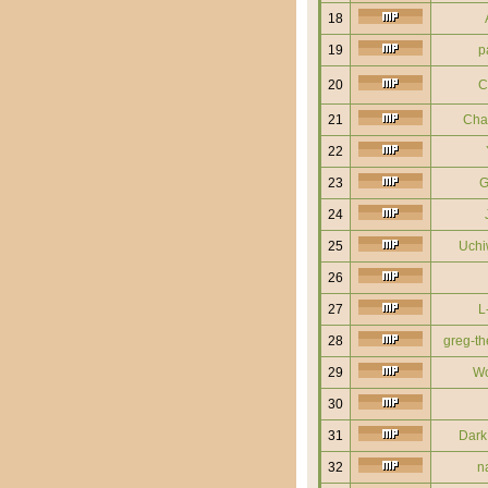
18
19
p
20
C
21
Chak
22
23
G
24
25
Uchi
26
27
L
28
greg-th
29
Wo
30
31
Dark
32
na