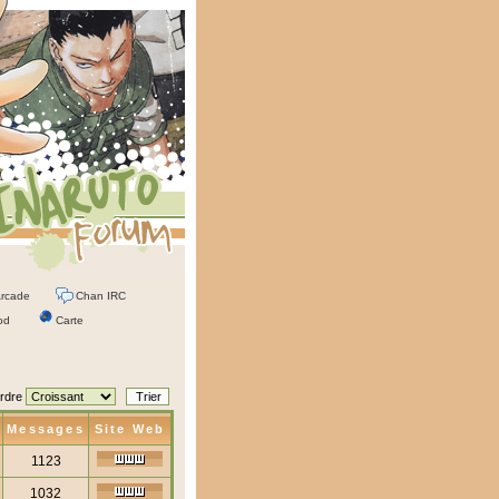
rcade
Chan IRC
od
Carte
rdre
Messages
Site Web
1123
1032