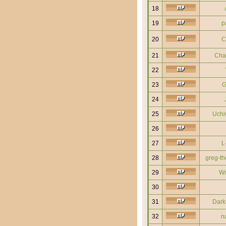
18
19
p
20
C
21
Chak
22
23
G
24
25
Uchi
26
27
L
28
greg-th
29
Wo
30
31
Dark
32
na