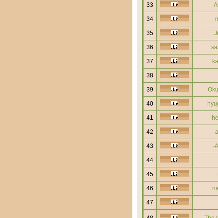
33
A
34
m
35
J
36
sa
37
ka
38
39
Oku
40
hyu
41
he
42
a
43
-A
44
45
46
na
47