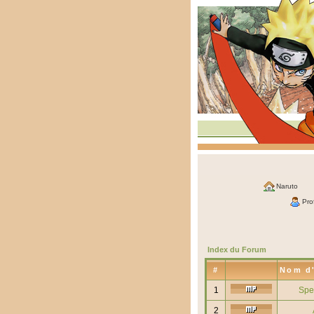
Naruto
Prof
Index du Forum
#
Nom d'
1
Spe
2