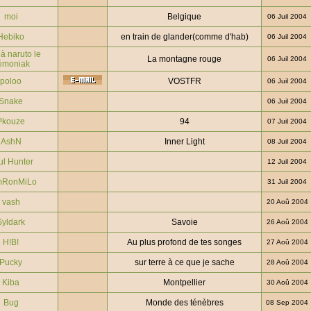
moi
Belgique
06 Juil 2004
Hebiko
en train de glander(comme d'hab)
06 Juil 2004
à naruto le
La montagne rouge
06 Juil 2004
émoniak
poloo
VOSTFR
06 Juil 2004
Snake
06 Juil 2004
Pkouze
94
07 Juil 2004
AshN
Inner Light
08 Juil 2004
ul Hunter
12 Juil 2004
mRonMiLo
31 Juil 2004
vash
20 Aoû 2004
Syldark
Savoie
26 Aoû 2004
H!B!
Au plus profond de tes songes
27 Aoû 2004
Pucky
sur terre à ce que je sache
28 Aoû 2004
Kiba
Montpellier
30 Aoû 2004
Bug
Monde des ténèbres
08 Sep 2004