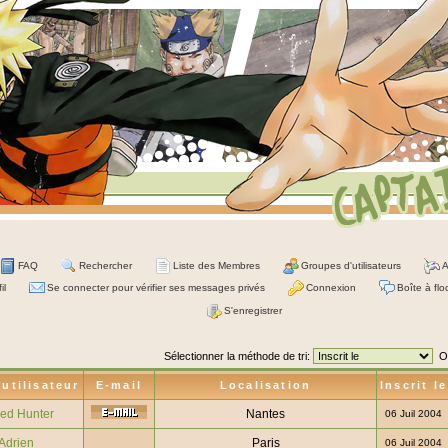
FAQ
Rechercher
Liste des Membres
Groupes d'utilisateurs
A
il
Se connecter pour vérifier ses messages privés
Connexion
Boîte à flo
S'enregistrer
Sélectionner la méthode de tri:
O
utilisateur
E-mail
Localisation
Inscrit le
ed Hunter
Nantes
06 Juil 2004
Adrien
Paris
06 Juil 2004