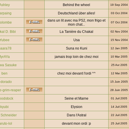
Ashley
Behind the wheel
19 Sep 2004
arpaing
Deutschland über alles!
03 Oct 2004
dans un lit avec ma PS2, mon frigo et
olombe
07 Oct 2004
mon chat...
al D. Bibi
La Tanière du Chakal
02 Nov 2004
Yubee
Usa
15 Nov 2004
aara78
Suna no Kuni
12 Jan 2005
JyrAYa
jamais trop loin de chez moi
10 Mar 2005
wa Sasuke
25 Avr 2005
ben
chez moi devant l'ordi ^^
12 Mai 2005
-dorado
15 Juin 2005
e-grim-reaper
28 Juin 2005
odstock
Seine et Marne
01 Juil 2005
kyubi
Elysion
14 Juil 2005
 Schneider
Dans l'Astral
22 Juil 2005
ruto-lol
devant mon ordi :p
25 Juil 2005