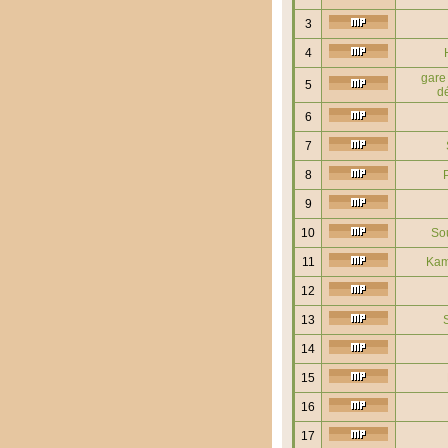
3
4
gare 
5
d
6
7
8
9
10
So
11
Ka
12
13
14
15
16
17