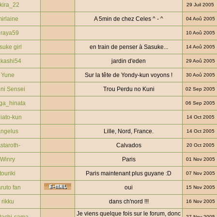
kira_22
29 Juil 2005
irlaine
A 5min de chez Celes ^ - ^
04 Aoû 2005
iraya59
10 Aoû 2005
suke girl
en train de penser à Sasuke...
14 Aoû 2005
kashi54
jardin d'eden
29 Aoû 2005
Yune
Sur la tête de Yondy-kun voyons !
30 Aoû 2005
ni Sensei
Trou Perdu no Kuni
02 Sep 2005
ga_hinata
06 Sep 2005
iato-kun
14 Oct 2005
ngelus
Lille, Nord, France.
14 Oct 2005
staroth-
Calvados
20 Oct 2005
Winry
Paris
01 Nov 2005
touriki
Paris maintenant plus guyane :D
07 Nov 2005
ruto fan
oui
15 Nov 2005
rikku
dans ch'nord !!!
16 Nov 2005
Je viens quelque fois sur le forum, donc
27 Nov 2005