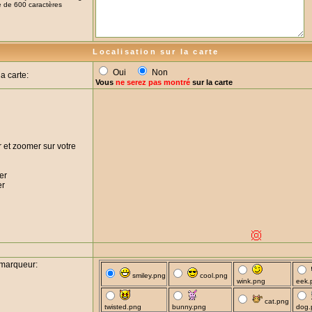
te de 600 caractères
Localisation sur la carte
Oui
Non
a carte:
Vous
ne serez pas montré
sur la carte
er et zoomer sur votre
er
er
 marqueur:
smiley.png
cool.png
wink.png
eek.
cat.png
twisted.png
bunny.png
dog.