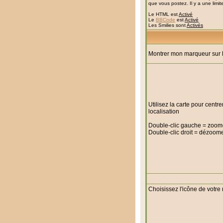
que vous postez. Il y a une limi
Le HTML est
Activé
Le
BBCode
est
Activé
Les Smilies sont
Activés
Montrer mon marqueur sur l
Utilisez la carte pour centr
localisation
Double-clic gauche = zoom
Double-clic droit = dézoom
Choisissez l'icône de votre