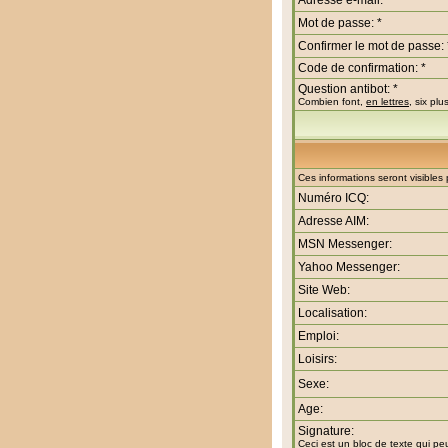
Adresse e-mail: *
Mot de passe: *
Confirmer le mot de passe: 
Code de confirmation: *
Question antibot: *
Combien font,
en lettres
, six plu
Ces informations seront visible
Numéro ICQ:
Adresse AIM:
MSN Messenger:
Yahoo Messenger:
Site Web:
Localisation:
Emploi:
Loisirs:
Sexe:
Age:
Signature:
Ceci est un bloc de texte qui p