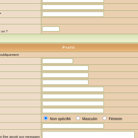
*
s un ?
Profil
s publiquement
Non spécifié
Masculin
Féminin
eut être ajouté aux messages