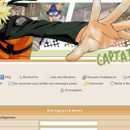
FAQ
Rechercher
Liste des Membres
Groupes d'utilisateurs
A
il
Se connecter pour vérifier ses messages privés
Connexion
Boîte à flo
S'enregistrer
Enregistrement
bligatoires.