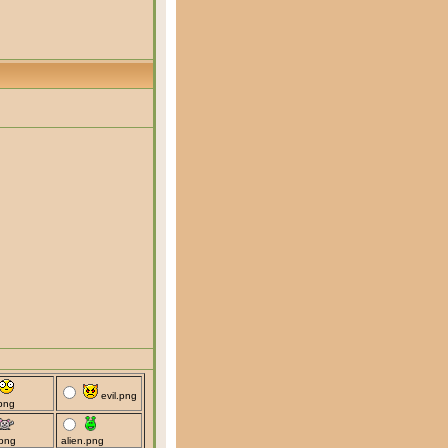
evil.png
png
png
alien.png