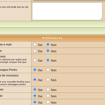
une info-bulle lors du clic
Préférences
se e-mail:
Oui
Non
e:
Oui
Non
nses:
un répond aux sujets que
Oui
Non
e changé chaque fois que
sages Privés:
Oui
Non
rs de nouveaux
Oui
Non
ir une nouvelle fenêtre pour
ouveaux messages privés
ure:
Oui
Non
de:
Oui
Non
Oui
Non