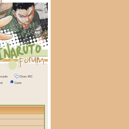
rcade
Chan IRC
od
Carte