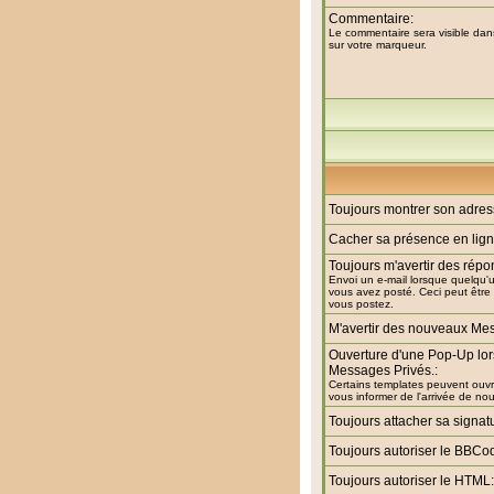
Commentaire:
Le commentaire sera visible dans 
sur votre marqueur.
Toujours montrer son adres
Cacher sa présence en lign
Toujours m'avertir des répo
Envoi un e-mail lorsque quelqu'
vous avez posté. Ceci peut êtr
vous postez.
M'avertir des nouveaux Mes
Ouverture d'une Pop-Up lo
Messages Privés.:
Certains templates peuvent ouvr
vous informer de l'arrivée de n
Toujours attacher sa signat
Toujours autoriser le BBCo
Toujours autoriser le HTML: