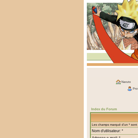
Naruto
Prof
Index du Forum
Les champs marqué d'un * sont o
Nom d'utilisateur: *