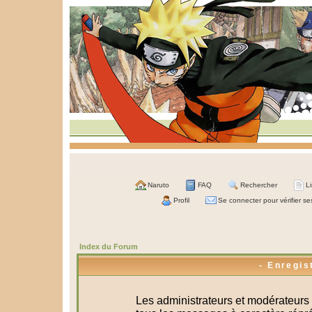
Naruto
FAQ
Rechercher
L
Profil
Se connecter pour vérifier s
Index du Forum
- Enregis
Les administrateurs et modérateurs 