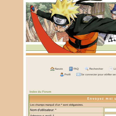
Naruto
FAQ
Rechercher
L
Profil
Se connecter pour vérifier s
Index du Forum
Envoyez moi 
Les champs marqué d'un * sont obligatoires.
Nom d'utilisateur: *