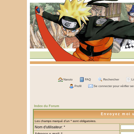
Naruto
FAQ
Rechercher
L
Profil
Se connecter pour vérifier s
Index du Forum
Envoyez moi 
Les champs marqué d'un * sont obligatoires.
Nom d'utilisateur: *