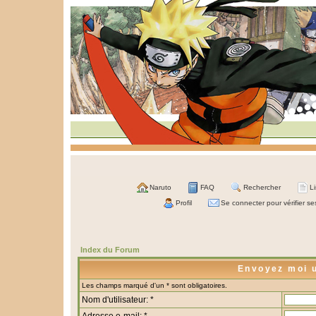
Naruto
FAQ
Rechercher
L
Profil
Se connecter pour vérifier s
Index du Forum
Envoyez moi 
Les champs marqué d'un * sont obligatoires.
Nom d'utilisateur: *