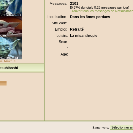
Messages:
2101
[0.57% du total / 0.28 messages par jour]
Trouver tous les messages de Natsuhibosh
Localisation:
Dans les âmes perdues
Site Web:
Emploi:
Retraité
Loisirs:
La misanthropie
Sexe:
:
Age:
ial March ♫
tsuhiboshi
Sauter vers: