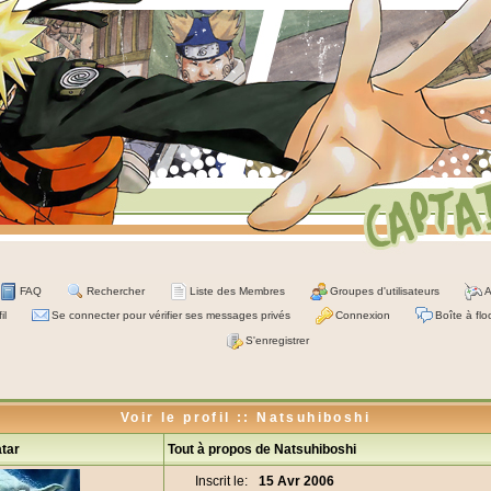
FAQ
Rechercher
Liste des Membres
Groupes d'utilisateurs
A
il
Se connecter pour vérifier ses messages privés
Connexion
Boîte à flo
S'enregistrer
Voir le profil :: Natsuhiboshi
tar
Tout à propos de Natsuhiboshi
Inscrit le:
15 Avr 2006