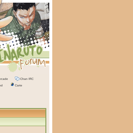
rcade
Chan IRC
od
Carte