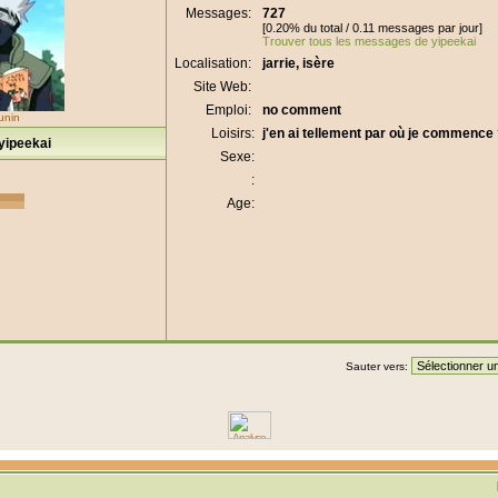
Messages:
727
[0.20% du total / 0.11 messages par jour]
Trouver tous les messages de yipeekai
Localisation:
jarrie, isère
Site Web:
Emploi:
no comment
unin
Loisirs:
j'en ai tellement par où je commence
yipeekai
Sexe:
:
Age:
Sauter vers: