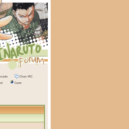
rcade
Chan IRC
od
Carte