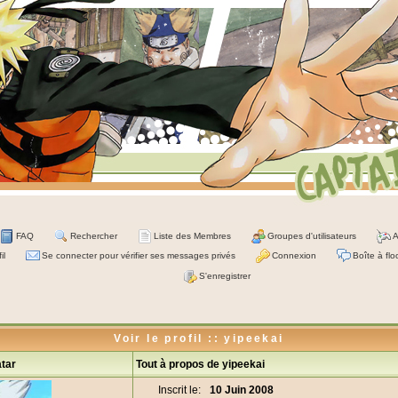
FAQ
Rechercher
Liste des Membres
Groupes d'utilisateurs
A
il
Se connecter pour vérifier ses messages privés
Connexion
Boîte à flo
S'enregistrer
Voir le profil :: yipeekai
tar
Tout à propos de yipeekai
Inscrit le:
10 Juin 2008