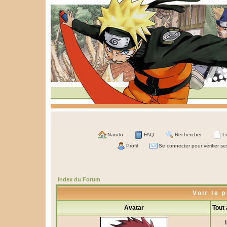
Naruto
FAQ
Rechercher
L
Profil
Se connecter pour vérifier s
Index du Forum
Voir le 
Avatar
Tout