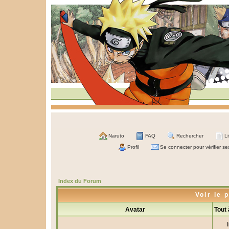
Naruto
FAQ
Rechercher
L
Profil
Se connecter pour vérifier s
Index du Forum
Voir le 
Avatar
Tout