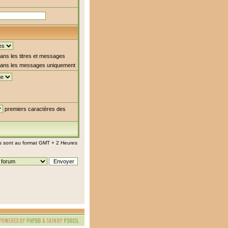
ns les titres et messages
ans les messages uniquement
premiers caractères des
s sont au format GMT + 2 Heures