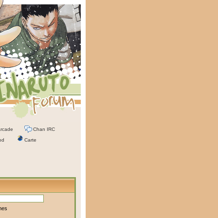
rcade
Chan IRC
od
Carte
mes