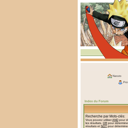
Naruto
Prof
Index du Forum
Recherche par Mots-clés:
Vous pouvez utiliser
AND
pour dé
les résultats,
OR
pour déterminer
résultats et
NOT
pour déterminer