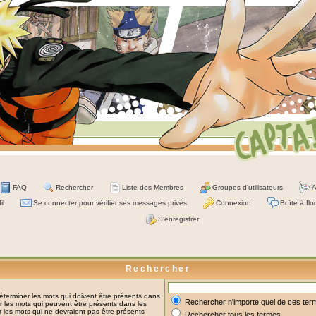
FAQ
Rechercher
Liste des Membres
Groupes d'utilisateurs
A
il
Se connecter pour vérifier ses messages privés
Connexion
Boîte à flo
S'enregistrer
Rechercher
terminer les mots qui doivent être présents dans
Rechercher n'importe quel de ces ter
 les mots qui peuvent être présents dans les
 les mots qui ne devraient pas être présents
Rechercher tous les termes