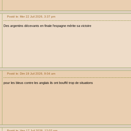
Posté le: Mer 22 Juil 2026, 3:37 pm
Des argentins décevants en finale l'espagne mérite sa victoire
Posté le: Dim 19 Juil 2026, 9:04 am
pour les bleus contre les anglais ils ont bouffé trop de situations
Posté le: Ven 17 Juil 2026, 12:02 pm