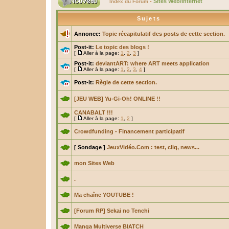
-
Sites Web/Internet
Index du Forum
Sujets
Annonce:
Topic récapitulatif des posts de cette section.
Post-it:
Le topic des blogs !
[
Aller à la page:
1
,
2
,
3
]
Post-it:
deviantART: where ART meets application
[
Aller à la page:
1
,
2
,
3
,
4
]
Post-it:
Règle de cette section.
[JEU WEB] Yu-Gi-Oh! ONLINE !!
CANABALT !!!
[
Aller à la page:
1
,
2
]
Crowdfunding - Financement participatif
[ Sondage ]
JeuxVidéo.Com : test, cliq, news...
mon Sites Web
.
Ma chaîne YOUTUBE !
[Forum RP] Sekai no Tenchi
Manga Multiverse BIATCH