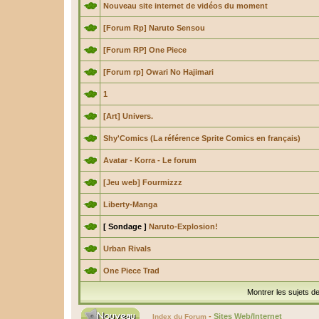
Nouveau site internet de vidéos du moment
[Forum Rp] Naruto Sensou
[Forum RP] One Piece
[Forum rp] Owari No Hajimari
1
[Art] Univers.
Shy'Comics (La référence Sprite Comics en français)
Avatar - Korra - Le forum
[Jeu web] Fourmizzz
Liberty-Manga
[ Sondage ]
Naruto-Explosion!
Urban Rivals
One Piece Trad
Montrer les sujets d
-
Sites Web/Internet
Index du Forum