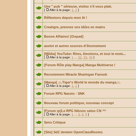
Une " pub " sérieuse, visitez s'il vous plait.
[
Aller à la page:
1
,
2
]
Réflexions depuis mon lit !
Creatigre, prennez vos idées en mains
Bonne Affaires! [Oopad]
axolot et autres sources d'étonnement
[Média] YouTube: Rires, émotions, et tout le reste...
[
Aller à la page:
1
...
32
,
33
,
34
]
[Forum Rôle play Manga] Manga Multiverse !
Recrutement Miracle Sharingan Fansub
[Manga] .::.Tiger's World le monde du manga.::.
[
Aller à la page:
1
,
2
]
Forum RPG Naruto - SNK
Nouveau forum politique, nouveau concept
[Forum rp]Le RPG NAruto selon CN ^^
[
Aller à la page:
1
...
3
,
4
,
5
]
Sens Critique
[Site] SdZ devient OpenClassRooms